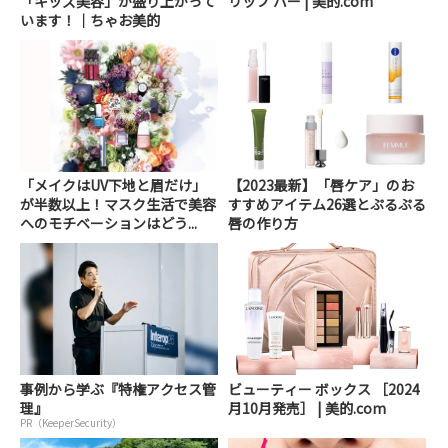
「キッズ美容」が盛り上がって
リップ バー | 美的.com
います！｜ちゃお美的
「メイクはUV下地と眉だけ」
【2023最新】「唇ケア」のお
が半数以上！マスク生活で美容
すすめアイテム26選とぷるぷる
へのモチベーションはどう...
唇の作り方
事例から学ぶ『特権アクセス管
ビューティー ボックス ［2024
理』
月10月発売］ | 美的.com
PR（KeeperSecurity）