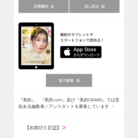
定期購読
試し読み
美的がタブレットや
スマートフォンで読める！
電子書籍
『美的』、『美的.com』及び『美的GRAND』では意
欲ある編集者／アシスタントを募集しています
【お詫びと訂正】
＞