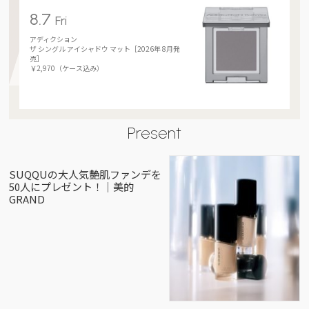
8.7
Fri
アディクション
ザ シングル アイシャドウ マット［2026年 8月発
売］
￥2,970（ケース込み）
Present
SUQQUの大人気艶肌ファンデを
50人にプレゼント！｜美的
GRAND