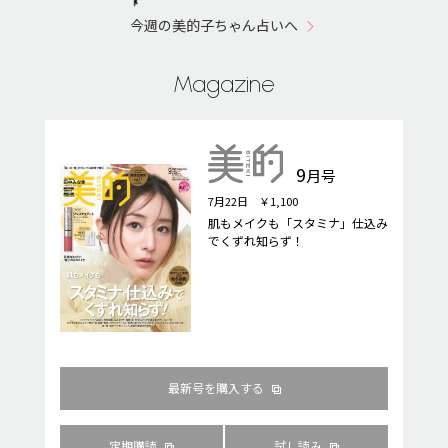
今週の美的子ちゃん占いへ
Magazine
9
月号
7月22日 ￥1,100
肌もメイクも「スタミナ」仕込み
でくずれ知らず！
最新号を購入する
定期購読
試し読み