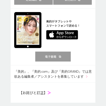
美的がタブレットや
スマートフォンで読める！
電子書籍
『美的』、『美的.com』及び『美的GRAND』では意
欲ある編集者／アシスタントを募集しています
【お詫びと訂正】
＞