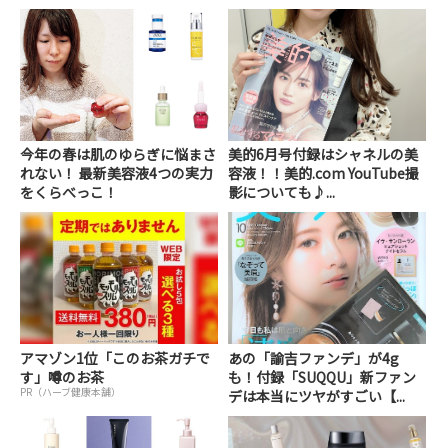
今年の春は肌のゆらぎに悩まさ
美的6月号付録はシャネルの美
れない！ 最新美容液4つの実力
容液！！美的.com YouTube撮
をくらべっこ！
影についても♪...
アマゾン1位「このお茶ガチで
あの「諭吉ファンデ」が4g
す」噂のお茶
も！付録「SUQQU」新ファン
PR（ハーブ健康本舗）
デは本当にツヤがすごい【...