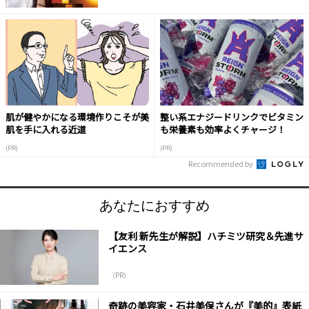
肌が健やかになる環境作りこそが美
整い系エナジードリンクでビタミン
肌を手に入れる近道
も栄養素も効率よくチャージ！
(PR)
(PR)
Recommended by
あなたにおすすめ
【友利 新先生が解説】ハチミツ研究＆先進サ
イエンス
（PR）
奇跡の美容家・石井美保さんが『美的』表紙