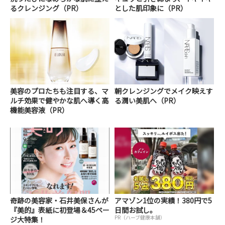
るクレンジング（PR）
とした肌印象に（PR）
美容のプロたちも注目する、マ
朝クレンジングでメイク映えす
ルチ効果で健やかな肌へ導く高
る潤い美肌へ（PR）
機能美容液（PR）
奇跡の美容家・石井美保さんが
アマゾン1位の実績！380円で5
『美的』表紙に初登場＆45ペー
日間お試し。
PR（ハーブ健康本舗）
ジ大特集！