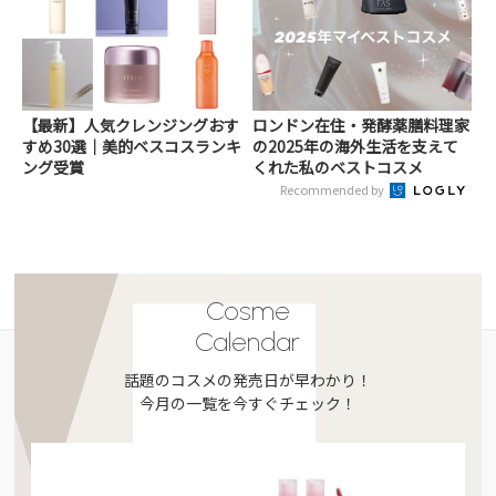
【最新】人気クレンジングおす
ロンドン在住・発酵薬膳料理家
すめ30選｜美的ベスコスランキ
の2025年の海外生活を支えて
ング受賞
くれた私のベストコスメ
Recommended by
Cosme
Calendar
話題のコスメの発売日が早わかり！
今月の一覧を今すぐチェック！