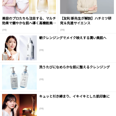
美容のプロたちも注目する、マルチ
【友利 新先生が解説】ハチミツ研
効果で健やかな肌へ導く高機能美容
究＆先進サイエンス
液
(PR)
(PR)
朝クレンジングでメイク映えする潤い美肌へ
(PR)
洗うたびになめらかな肌に整えるクレンジング
(PR)
キュッと引き締まり、イキイキとした肌印象に
(PR)