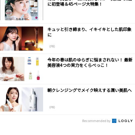
に初登場＆45ページ大特集！
キュッと引き締まり、イキイキとした肌印象
に
（PR）
今年の春は肌のゆらぎに悩まされない！ 最新
美容液4つの実力をくらべっこ！
朝クレンジングでメイク映えする潤い美肌へ
（PR）
Recommended by