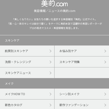
美容情報／ニュースの美的.com
「美しくなりたい」女性たちの願いを追求する美容雑誌『美的』公式サイト。
「肌・心・体のキレイは自分で磨く」をテーマに美的本誌で活躍中の美容レポーターが
プロの視点でコスメ・美容情報を発信します。
スキンケア
肌質別スキンケア
お悩み別ケア
洗顔・クレンジング
スキンケア特集
スキンケアニュース
メイク
メイクHOW TO
シーン別メイク
新色カタログ
新作ファンデーション