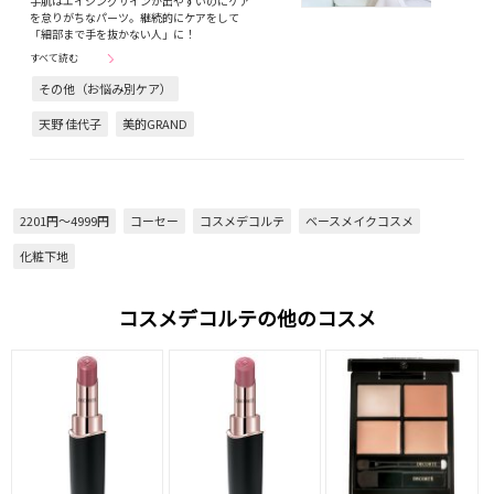
手肌はエイジングサインが出やすいのにケア
を怠りがちなパーツ。継続的にケアをして
「細部まで手を抜かない人」に！
すべて読む
その他（お悩み別ケア）
天野 佳代子
美的GRAND
2201円～4999円
コーセー
コスメデコルテ
ベースメイクコスメ
化粧下地
コスメデコルテの他のコスメ