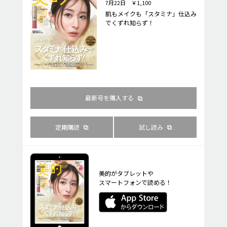
7月22日 ￥1,100
肌もメイクも「スタミナ」仕込み
でくずれ知らず！
最新号を購入する
定期購読
試し読み
美的がタブレットや
スマートフォンで読める！