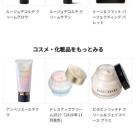
ルージュデコルテ ク
ルージュデコルテ ク
トーン＆フラット パ
リームグロウ
リームサテン
ーフェクティング パ
レット
コスメ・化粧品をもっとみる
アンベリスールデク
ドレスアップクリー
ビタエンリッチド ク
ラ
ム2027［2026年 11
リーム＆フェイスベ
月発売］
ース プラス