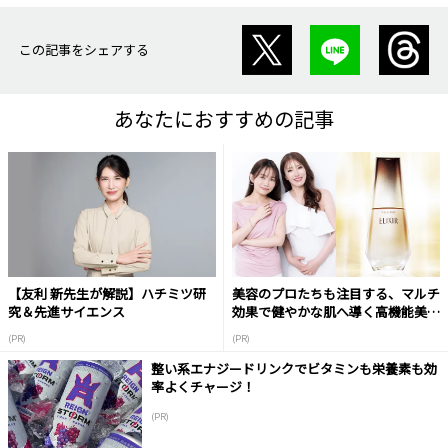
この記事をシェアする
あなたにおすすめの記事
【友利 新先生が解説】ハチミツ研
美容のプロたちも注目する、マルチ
究＆先進サイエンス
効果で健やかな肌へ導く高機能美容
液
(PR)
(PR)
整い系エナジードリンクでビタミンも栄養素も効
率よくチャージ！
(PR)