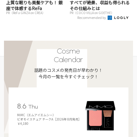
上質な眠りも美髪ケアも！ 銀
すべてが絶景、収益も得られる
座で体感するReFa
その仕組みとは
PR（ReFa GINZA on CREA）
PR（COCO VILLA on GOETHE）
Recommended by
Cosme
Calendar
話題のコスメの発売日が早わかり！
今月の一覧を今すぐチェック！
8.6
Thu
MiMC（エムアイエムシー）
ビオモイスチュア チークA［2026年 8月発売］
￥4,180