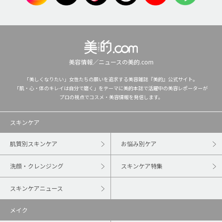
美容情報／ニュースの美的.com
「美しくなりたい」女性たちの願いを追求する美容雑誌『美的』公式サイト。
「肌・心・体のキレイは自分で磨く」をテーマに美的本誌で活躍中の美容レポーターが
プロの視点でコスメ・美容情報を発信します。
スキンケア
肌質別スキンケア
お悩み別ケア
洗顔・クレンジング
スキンケア特集
スキンケアニュース
メイク