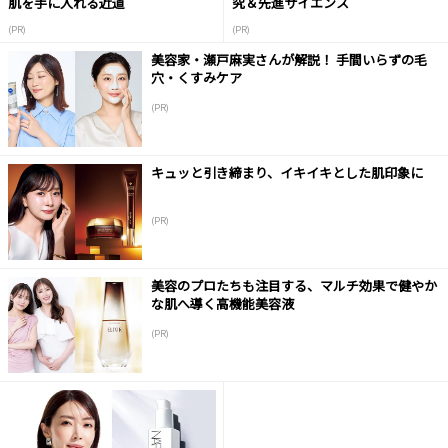
肌を手に入れる近道
究＆先進サイエンス
(PR)
(PR)
美容家・瀬戸麻実さんが解説！ 手間いらずの毛
穴・くすみケア
(PR)
キュッと引き締まり、イキイキとした肌印象に
(PR)
美容のプロたちも注目する、マルチ効果で健やか
な肌へ導く高機能美容液
(PR)