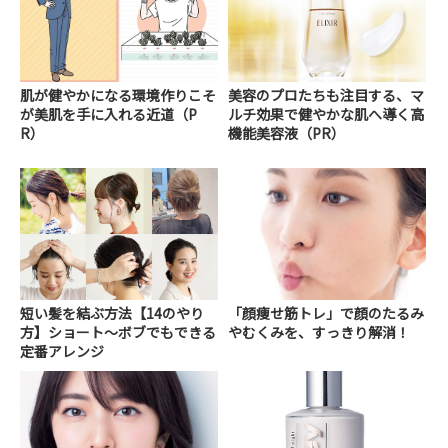
肌が健やかになる環境作りこそ
美容のプロたちも注目する、マ
が美肌を手に入れる近道（P
ルチ効果で健やかな肌へ導く高
R）
機能美容液（PR）
短い髪を結ぶ方法【14のやり
「顔痩せ筋トレ」で顔のたるみ
方】ショート～ボブでもできる
やむくみを、すっきり解消！
定番アレンジ