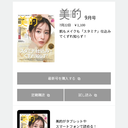
9
月号
7月22日 ￥1,100
肌もメイクも「スタミナ」仕込み
でくずれ知らず！
最新号を購入する
定期購読
試し読み
美的がタブレットや
スマートフォンで読める！