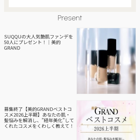
Present
SUQQUの大人気艶肌ファンデを
50人にプレゼント！｜美的
GRAND
募集終了【美的GRANDベストコ
スメ2026上半期】あなたの肌・
髪悩みを解消し、”経年美化”して
くれたコスメをくわしく教えて！