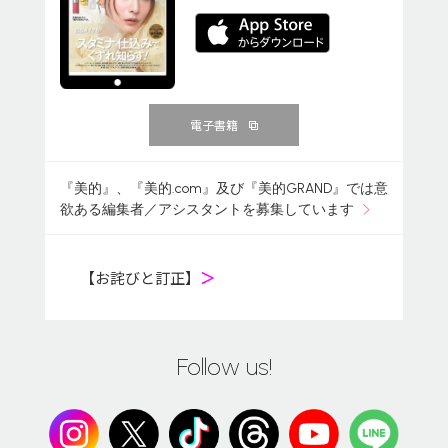
電子書籍
『美的』、『美的.com』及び『美的GRAND』では意
欲ある編集者／アシスタントを募集しています
【お詫びと訂正】
＞
Follow us!