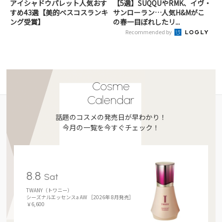
アイシャドウパレット人気おす
【5選】SUQQUやRMK、イヴ・
すめ43選【美的ベスコスランキ
サンローラン…人気H&Mがこ
ング受賞】
の春一目ぼれしたリ...
Recommended by
Cosme
Calendar
話題のコスメの発売日が早わかり！
今月の一覧を今すぐチェック！
8.8
Sat
TWANY（トワニー）
シーズナルエッセンスa AW ［2026年 8月発売］
￥6,600