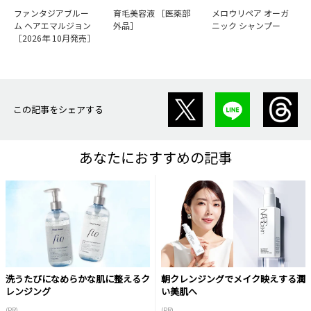
ファンタジアブルー
育毛美容液 ［医薬部
メロウリペア オーガ
ム ヘアエマルジョン
外品］
ニック シャンプー
［2026年 10月発売］
この記事をシェアする
あなたにおすすめの記事
洗うたびになめらかな肌に整えるク
朝クレンジングでメイク映えする潤
レンジング
い美肌へ
(PR)
(PR)