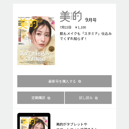
9
月号
7月22日 ￥1,100
肌もメイクも「スタミナ」仕込み
でくずれ知らず！
最新号を購入する
定期購読
試し読み
美的がタブレットや