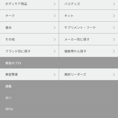
ボディケア用品
バスグッズ
チーク
キット
香水
サプリメント・フード
その他
メーカー別に探す
ブランド別に探す
価格帯から探す
美容のプロ
美容賢者
美的リーダーズ
連載
占い
SDGs