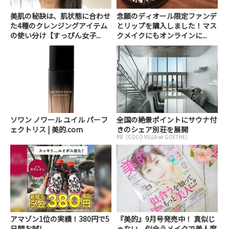
美肌の秘訣は、肌状態に合わせ
念願のディオール限定ファンデ
た4種のクレンジングアイテム
とリップを購入しました！マス
の使い分け【すっぴん女子...
クメイクにもオンラインに...
ソワン ノワール ユイル パーフ
全国の絶景ポイントにサウナ付
ェクトリス | 美的.com
きのシェア別荘を展開
PR（COCO VILLA on GOETHE）
アマゾン1位の実績！380円で5
『美的』9月号発売中！ 真似じ
日間お試し。
ゃない、似合うメイクで美人度