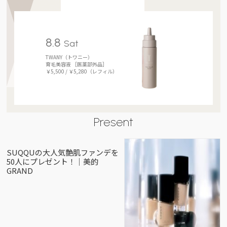
8.8
Sat
TWANY（トワニー）
育毛美容液 ［医薬部外品］
￥5,500 / ￥5,280（レフィル）
Present
SUQQUの大人気艶肌ファンデを
50人にプレゼント！｜美的
GRAND