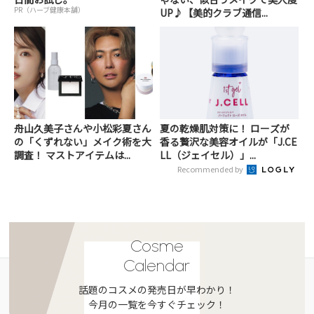
PR（ハーブ健康本舗）
UP♪【美的クラブ通信...
舟山久美子さんや小松彩夏さん
夏の乾燥肌対策に！ ローズが
の「くずれない」メイク術を大
香る贅沢な美容オイルが「J.CE
調査！ マストアイテムは...
LL（ジェイセル）」...
Recommended by
Cosme
Calendar
話題のコスメの発売日が早わかり！
今月の一覧を今すぐチェック！