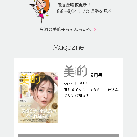
毎週金曜夜更新！
8/8〜8/14までの 運勢を見る
今週の美的子ちゃん占いへ
Magazine
9
月号
7月22日 ￥1,100
肌もメイクも「スタミナ」仕込み
でくずれ知らず！