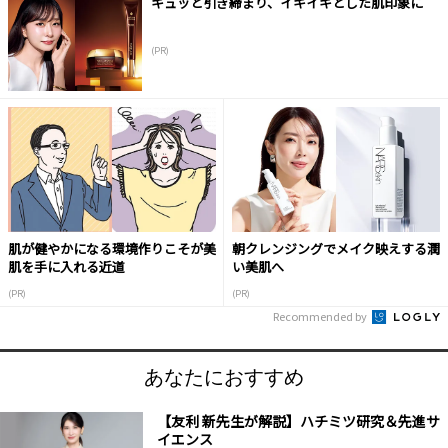
キュッと引き締まり、イキイキとした肌印象に
(PR)
肌が健やかになる環境作りこそが美
朝クレンジングでメイク映えする潤
肌を手に入れる近道
い美肌へ
(PR)
(PR)
Recommended by
あなたにおすすめ
【友利 新先生が解説】ハチミツ研究＆先進サ
イエンス