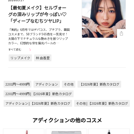
【最旬夏メイク】セルヴォー
グの深みリップが今っぽい♡
「ディープなむちツヤLIP」
『美的』6月号ではデパコス、プチプラ、韓国
コスメまで、58ブランド565色を一気見せ！
太陽の下でナチュラルな艶めきを放つリップ
カラー、幻想的な空を偏光パールの…
すべて読む
リップメイク
林 由香里
2201円～4999円
アディクション
その他
【2026年夏】新色カタログ
2201円～4999円 | 【2026年夏】新色カタログ
アディクション | 【2026年夏】新色カタログ
その他 | 【2026年夏】新色カタログ
アディクションの他のコスメ