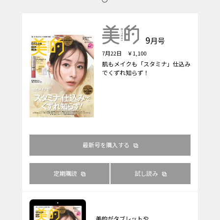
9
月号
7月22日 ￥1,100
肌もメイクも「スタミナ」仕込み
でくずれ知らず！
最新号を購入する
定期購読
試し読み
美的がタブレットや