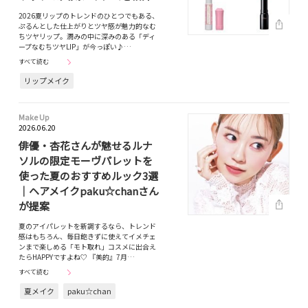
2026夏リップのトレンドのひとつでもある、
ぷるんとした仕上がりとツヤ感が魅力的なむ
ちツヤリップ。潤みの中に深みのある「ディ
ープなむちツヤLIP」が今っぽい♪…
すべて読む
リップメイク
Make Up
2026.06.20
俳優・杏花さんが魅せるルナ
ソルの限定モーヴパレットを
使った夏のおすすめルック3選
｜ヘアメイクpaku☆chanさん
が提案
夏のアイパレットを新調するなら、トレンド
感はもちろん、毎日飽きずに使えてイメチェ
ンまで楽しめる「モト取れ」コスメに出合え
たらHAPPYですよね♡ 『美的』7月…
すべて読む
夏メイク
paku☆chan