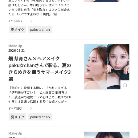
夏のアイパレットを新調するなら、トレンド
感はもちろん、毎日飽きずに使えてイメチェ
ンまで楽しめる「モト取れ」コスメに出合え
たらHAPPYですよね♡ 『美的』7月…
すべて読む
夏メイク
paku☆chan
Make Up
2026.05.21
畑 芽育さん×ヘアメイク
paku☆chanさんで彩る、夏の
きらめきを纏うサマーメイク3
選
『美的』に登場する度に、「かわいすぎる」
「透明感がすごい！」と大反響の畑 芽育さ
ん。放送中の連続ドラマをはじめ、数々のCM
やラジオ番組で活躍する多忙な畑さんが…
すべて読む
夏メイク
paku☆chan
Make Up
2026.05.17