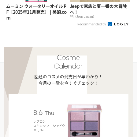
ムーミン ウォータリーオイル P
Jeepで家族と夏一番の大冒険
F［2025年11月発売］ | 美的.co
へ！
PR（Jeep Japan）
m
Recommended by
Cosme
Calendar
話題のコスメの発売日が早わかり！
今月の一覧を今すぐチェック！
8.6
Thu
レブロン
スキン シマー シャドウ
￥1,760