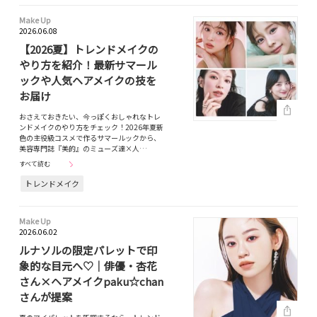
Make Up
2026.06.08
【2026夏】トレンドメイクの
やり方を紹介！最新サマール
ックや人気ヘアメイクの技を
お届け
おさえておきたい、今っぽくおしゃれなトレ
ンドメイクのやり方をチェック！2026年夏新
色の主役級コスメで作るサマールックから、
美容専門誌『美的』のミューズ達×人…
すべて読む
トレンドメイク
Make Up
2026.06.02
ルナソルの限定パレットで印
象的な目元へ♡｜俳優・杏花
さん×ヘアメイクpaku☆chan
さんが提案