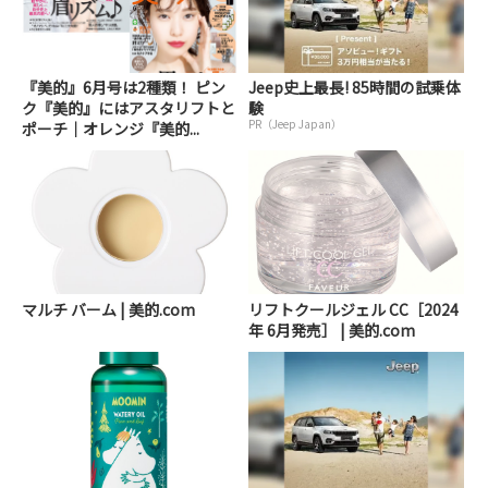
『美的』6月号は2種類！ ピン
Jeep史上最長! 85時間の試乗体
ク『美的』にはアスタリフトと
験
PR（Jeep Japan）
ポーチ｜オレンジ『美的...
マルチ バーム | 美的.com
リフトクールジェル CC［2024
年 6月発売］ | 美的.com