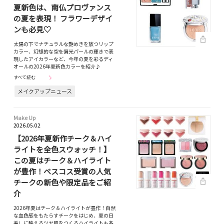
夏新色は、南仏プロヴァンス
の夏を表現！ フラワーデザイ
ンも必見♡
太陽の下でナチュラルな艶めきを放つリップ
カラー、幻想的な空を偏光パールの輝きで表
現したアイカラーなど、今年の夏を彩るディ
オールの2026年夏新色カラーを紹介♪
すべて読む
メイクアップニュース
Make Up
2026.05.02
【2026年夏新作チーク＆ハイ
ライトを全色スウォッチ！】
この夏はチーク＆ハイライト
が豊作！ベスコス受賞の人気
チークの新色や限定品をご紹
介
2026年夏はチーク＆ハイライトが豊作！自然
な血色感をもたらすチークをはじめ、夏の日
差しに映えるツヤ肌をつくるハイライトも多