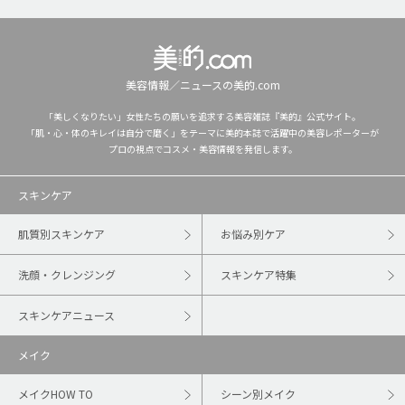
美容情報／ニュースの美的.com
「美しくなりたい」女性たちの願いを追求する美容雑誌『美的』公式サイト。
「肌・心・体のキレイは自分で磨く」をテーマに美的本誌で活躍中の美容レポーターが
プロの視点でコスメ・美容情報を発信します。
スキンケア
肌質別スキンケア
お悩み別ケア
洗顔・クレンジング
スキンケア特集
スキンケアニュース
メイク
メイクHOW TO
シーン別メイク