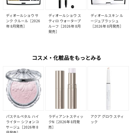
ディオールショウ サ
ディオールショウ ス
ディオールスキン ル
ンク クルール［2026
ティロ ウォータープ
ージュブラッシュ
年 8月発売］
ルーフ［2026年 8月
［2026年 8月発売］
発売］
コスメ・化粧品をもっとみる
パステルペタル ハイ
ラディアントスティッ
アクア グロウ スティ
ライター シフォンコ
クN［2026年 8月発
ック
サージュ［2026年 8
売］
月発売］