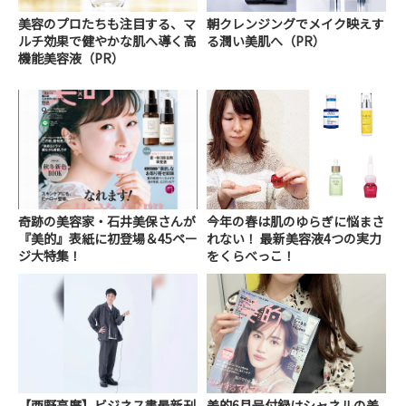
美容のプロたちも注目する、マ
朝クレンジングでメイク映えす
ルチ効果で健やかな肌へ導く高
る潤い美肌へ（PR）
機能美容液（PR）
奇跡の美容家・石井美保さんが
今年の春は肌のゆらぎに悩まさ
『美的』表紙に初登場＆45ペー
れない！ 最新美容液4つの実力
ジ大特集！
をくらべっこ！
【西野亮廣】ビジネス書最新刊
美的6月号付録はシャネルの美