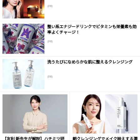
(PR)
整い系エナジードリンクでビタミンも栄養素も効
率よくチャージ！
(PR)
洗うたびになめらかな肌に整えるクレンジング
(PR)
【友利 新先生が解説】ハチミツ研
朝クレンジングでメイク映えする潤