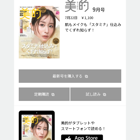
9
月号
7月22日 ￥1,100
肌もメイクも「スタミナ」仕込み
でくずれ知らず！
最新号を購入する
定期購読
試し読み
美的がタブレットや
スマートフォンで読める！