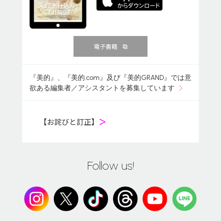
電子書籍
『美的』、『美的.com』及び『美的GRAND』では意
欲ある編集者／アシスタントを募集しています
【お詫びと訂正】
＞
Follow us!