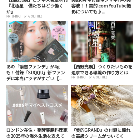
『北極星 僕たちはどう働く
容液！！美的.com YouTube撮
か』
影についても♪...
PR（FINCHI on GOETHE）
あの「諭吉ファンデ」が4g
【西野亮廣】つくりたいものを
も！付録「SUQQU」新ファン
追求できる環境の作り方とは
PR（FINCHI on GOETHE）
デは本当にツヤがすごい【...
ロンドン在住・発酵薬膳料理家
『美的GRAND』の付録に憧れ
の2025年の海外生活を支えて
の高級クリームがついてく