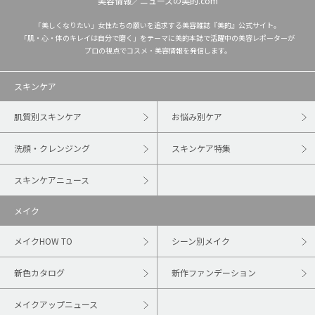
美容情報／ニュースの美的.com
「美しくなりたい」女性たちの願いを追求する美容雑誌『美的』公式サイト。
「肌・心・体のキレイは自分で磨く」をテーマに美的本誌で活躍中の美容レポーターが
プロの視点でコスメ・美容情報を発信します。
スキンケア
肌質別スキンケア
お悩み別ケア
洗顔・クレンジング
スキンケア特集
スキンケアニュース
メイク
メイクHOW TO
シーン別メイク
新色カタログ
新作ファンデーション
メイクアップニュース