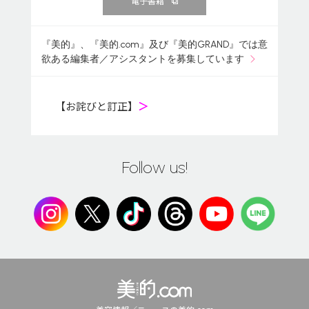
電子書籍
『美的』、『美的.com』及び『美的GRAND』では意
欲ある編集者／アシスタントを募集しています
【お詫びと訂正】
＞
Follow us!