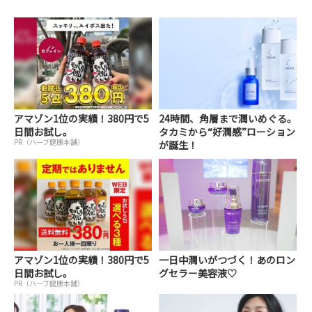
アマゾン1位の実績！380円で5
24時間、角層まで潤いめぐる。
日間お試し。
タカミから“好潤感”ローション
PR（ハーブ健康本舗）
が誕生！
アマゾン1位の実績！380円で5
一日中潤いがつづく！あのロン
日間お試し。
グセラー美容液♡
PR（ハーブ健康本舗）