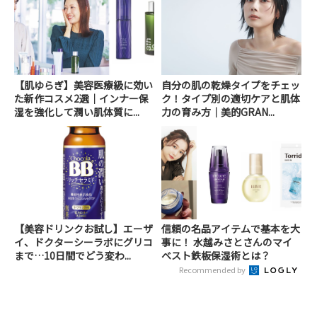
【肌ゆらぎ】美容医療級に効い
自分の肌の乾燥タイプをチェッ
た新作コスメ2選｜インナー保
ク！タイプ別の適切ケアと肌体
湿を強化して潤い肌体質に...
力の育み方｜美的GRAN...
【美容ドリンクお試し】エーザ
信頼の名品アイテムで基本を大
イ、ドクターシーラボにグリコ
事に！ 水越みさとさんのマイ
まで…10日間でどう変わ...
ベスト鉄板保湿術とは？
Recommended by