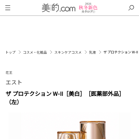
ザ プロテクション W-
トップ
コスメ・化粧品
スキンケアコスメ
乳液
花王
エスト
ザ プロテクション W-II［美白］［医薬部外品］
（左）