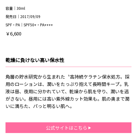
容量｜30ml
発売日｜2017/09/09
SPF・PA｜SPF50+・PA++++
￥6,600
乾燥に負けない高い保水性
角層の貯水研究から生まれた〝高持続ケラチン保水処方〟採
用のローションは、潤いをたっぷり抱えて長時間キープ。乳
液は昼、夜用に分かれていて、乾燥から肌を守り、潤いを逃
がさない。昼用には高い紫外線カット効果も。肌の奥まで潤
いに満ちた、パっと明るい肌へ。
公式サイトはこちら