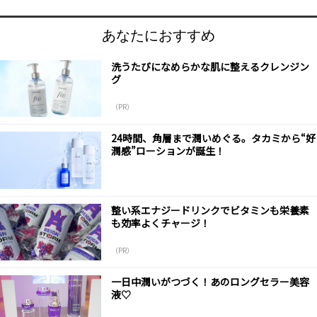
あなたにおすすめ
洗うたびになめらかな肌に整えるクレンジン
グ
（PR）
24時間、角層まで潤いめぐる。タカミから“好
潤感”ローションが誕生！
整い系エナジードリンクでビタミンも栄養素
も効率よくチャージ！
（PR）
一日中潤いがつづく！あのロングセラー美容
液♡