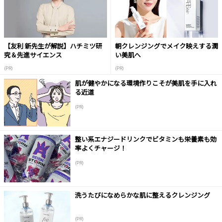
【友利 新先生が解説】ハチミツ研
朝クレンジングでメイク映えする潤
究＆先進サイエンス
い美肌へ
(PR)
(PR)
肌が健やかになる環境作りこそが美肌を手に入れ
る近道
(PR)
整い系エナジードリンクでビタミンも栄養素も効
率よくチャージ！
(PR)
洗うたびになめらかな肌に整えるクレンジング
(PR)