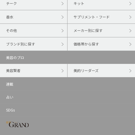
チーク
キット
香水
サプリメント・フード
その他
メーカー別に探す
ブランド別に探す
価格帯から探す
美容のプロ
美容賢者
美的リーダーズ
連載
占い
SDGs