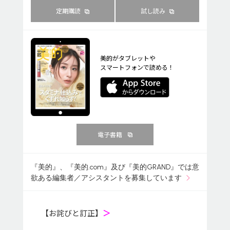
定期購読
試し読み
美的がタブレットや
スマートフォンで読める！
電子書籍
『美的』、『美的.com』及び『美的GRAND』では意
欲ある編集者／アシスタントを募集しています
【お詫びと訂正】
＞