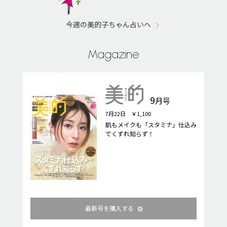
今週の美的子ちゃん占いへ
Magazine
9
月号
7月22日 ￥1,100
肌もメイクも「スタミナ」仕込み
でくずれ知らず！
最新号を購入する