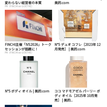
変わらない経営者の本質
美的.com
PR（FINCHI on GOETHE）
FINCHI主催「IVS2026」トーク
N°5 デュオ コフレ［2023年 12
セッションが話題に！
月発売］ | 美的.com
PR（FINCHI on GOETHE）
N°5 ボディ オイル | 美的.com
ココ マドモアゼル パーリー ボ
ディ オイル［2025年 10月発
売］ | 美的...