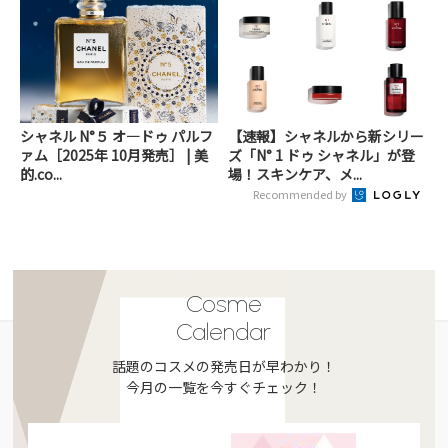
シャネル N°５ オ―ドゥ パルフ
【速報】シャネルから新シリー
ァム［2025年 10月発売］ | 美
ズ「N° 1 ドゥ シャネル」が登
的.co...
場！スキンケア、メ...
Recommended by
Cosme
Calendar
話題のコスメの発売日が早わかり！
今月の一覧を今すぐチェック！