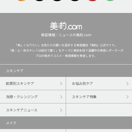
美容情報／ニュースの美的.com
「美しくなりたい」女性たちの願いを追求する美容雑誌『美的』公式サイト。
「肌・心・体のキレイは自分で磨く」をテーマに美的本誌で活躍中の美容レポーターが
プロの視点でコスメ・美容情報を発信します。
スキンケア
肌質別スキンケア
お悩み別ケア
洗顔・クレンジング
スキンケア特集
スキンケアニュース
メイク