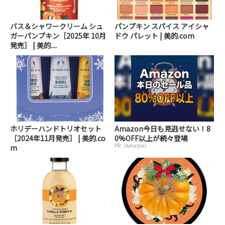
バス＆シャワークリーム シュ
パンプキン スパイス アイシャ
ガーパンプキン［2025年 10月
ドウ パレット | 美的.com
発売］ | 美的....
ホリデーハンドトリオセット
Amazon今日も見逃せない！8
［2024年11月発売］ | 美的.co
0%OFF以上が続々登場
PR（Amazon）
m