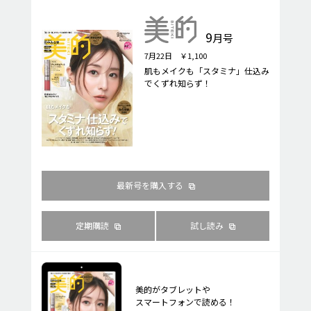
9
月号
7月22日 ￥1,100
肌もメイクも「スタミナ」仕込み
でくずれ知らず！
最新号を購入する
定期購読
試し読み
美的がタブレットや
スマートフォンで読める！