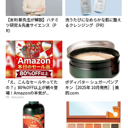
【友利 新先生が解説】ハチミ
洗うたびになめらかな肌に整え
ツ研究＆先進サイエンス（P
るクレンジング（PR）
R）
「え、こんなセールやってた
ボディバター シュガーパンプ
の？」80％OFF以上が続々登
キン［2025年 10月発売］ | 美
場！Amazonの本気が...
的.com
PR（Amazon）