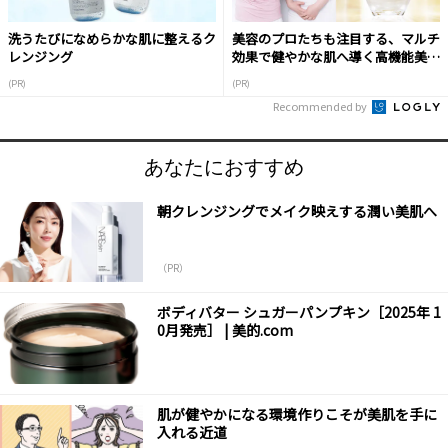
洗うたびになめらかな肌に整えるク
美容のプロたちも注目する、マルチ
レンジング
効果で健やかな肌へ導く高機能美容
液
(PR)
(PR)
Recommended by
あなたにおすすめ
朝クレンジングでメイク映えする潤い美肌へ
（PR）
ボディバター シュガーパンプキン［2025年 1
0月発売］ | 美的.com
肌が健やかになる環境作りこそが美肌を手に
入れる近道