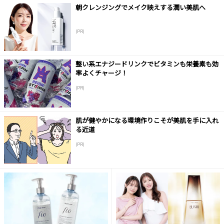
朝クレンジングでメイク映えする潤い美肌へ
(PR)
整い系エナジードリンクでビタミンも栄養素も効
率よくチャージ！
(PR)
肌が健やかになる環境作りこそが美肌を手に入れ
る近道
(PR)