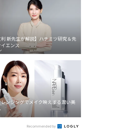
友利 新先生が解説】ハチミツ研究＆先
サイエンス
ン
クレンジングでメイク映えする潤い美
へ
Recommended by