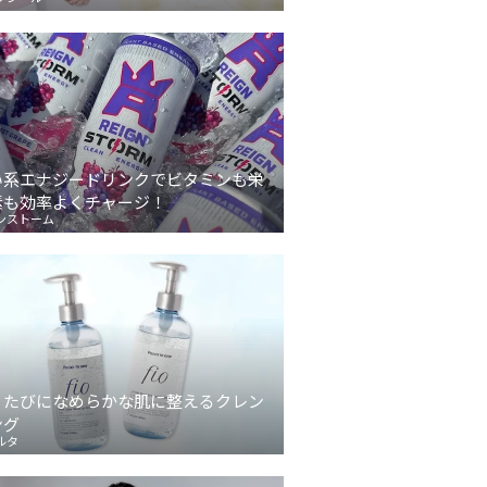
い系エナジードリンクでビタミンも栄
素も効率よくチャージ！
ンストーム
うたびになめらかな肌に整えるクレン
ング
ルタ