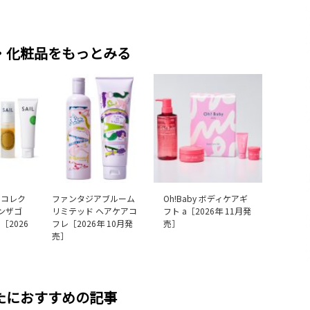
・化粧品をもっとみる
ーコレク
ファンタジアブルーム
Oh!Baby ボディケアギ
オンザゴ
リミテッド ヘアケアコ
フト a［2026年 11月発
［2026
フレ［2026年 10月発
売］
売］
たにおすすめの記事