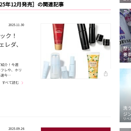
2025年12月発売］の関連記事
2025.11.30
ック！
｜ヴェレダ、
整
養
レイ
ご紹介！今週
コフレや、ホリ
早速今…
すべて読む
洗
ジ
リベ
2025.09.26