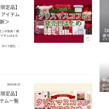
＆限定品】
るアイテム
新＞
【
ズンが到来！発
進
アイテムはもち
ゲラ
…
すべて読む
朝
2025.09.23
肌
NARS
＆限定品】
テム一覧