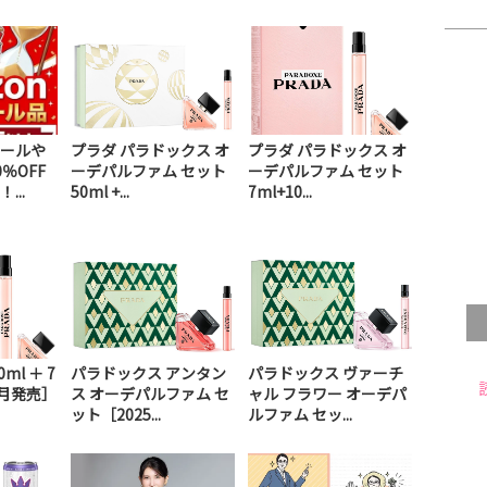
ールや
プラダ パラドックス オ
プラダ パラドックス オ
％OFF
ーデパルファム セット
ーデパルファム セット
...
50ml +...
7ml+10...
ml ＋ 7
パラドックス アンタン
パラドックス ヴァーチ
0月発売］
ス オーデパルファム セ
ャル フラワー オーデパ
ット［2025...
ルファム セッ...