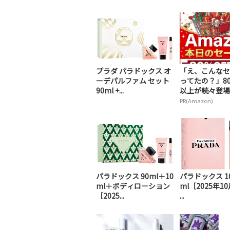
プラダ パラドックス オ
「え、こんなセ
ーデパルファム セット
ってたの？」80
90ml +...
以上が続々登場！
PR(Amazon)
パラドックス 90ml＋10
パラドックス 10
ml＋ボディローション
ml［2025年1
［2025...
...