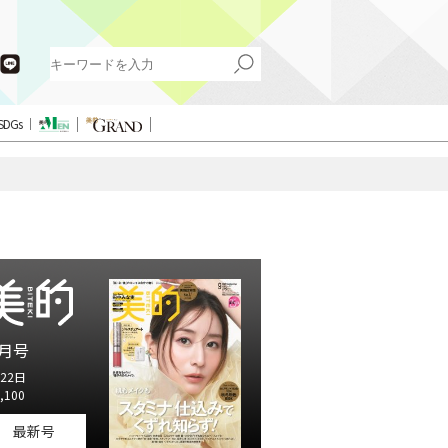
SDGs
月号
22日
,100
最新号