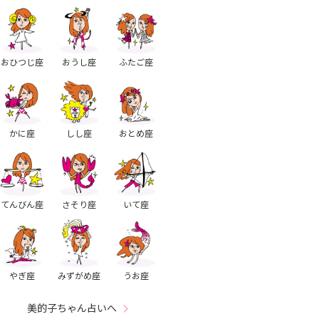
おひつじ座
おうし座
ふたご座
かに座
しし座
おとめ座
てんびん座
さそり座
いて座
やぎ座
みずがめ座
うお座
美的子ちゃん占いへ