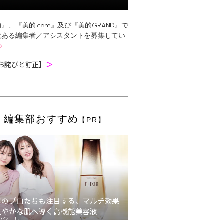
』、『美的.com』及び『美的GRAND』で
欲ある編集者／アシスタントを募集してい
お詫びと訂正】
＞
編集部おすすめ
【PR】
容のプロたちも注目する、マルチ効果
健やかな肌へ導く高機能美容液
クシール