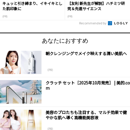
キュッと引き締まり、イキイキとし
【友利 新先生が解説】ハチミツ研
た肌印象に
究＆先進サイエンス
(PR)
(PR)
Recommended by
あなたにおすすめ
朝クレンジングでメイク映えする潤い美肌へ
（PR）
クラッチ セット［2025年10月発売］ | 美的.co
m
美容のプロたちも注目する、マルチ効果で健
やかな肌へ導く高機能美容液
（PR）