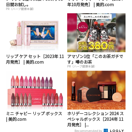
日間お試し。
年10月発売］ | 美的.com
PR（ハーブ健康本舗）
リップ ケア セット［2023年 11
アマゾン1位「このお茶ガチで
月発売］ | 美的.com
す」噂のお茶
PR（ハーブ健康本舗）
ミニ チャビー リップ ボックス
ホリデーコレクション 2024 ス
| 美的.com
ペシャルボックス［2024年 11
月発売］ |...
Recommended by