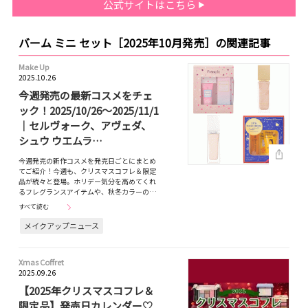
公式サイトはこちら
バーム ミニ セット［2025年10月発売］の関連記事
Make Up
2025.10.26
今週発売の最新コスメをチェ
ック！2025/10/26～2025/11/1
｜セルヴォーク、アヴェダ、
シュウ ウエムラ…
今週発売の新作コスメを発売日ごとにまとめ
てご紹介！今週も、クリスマスコフレ＆限定
品が続々と登場。ホリデー気分を高めてくれ
るフレグランスアイテムや、秋冬カラーの…
すべて読む
メイクアップニュース
Xmas Coffret
2025.09.26
【2025年クリスマスコフレ＆
限定品】発売日カレンダー♡