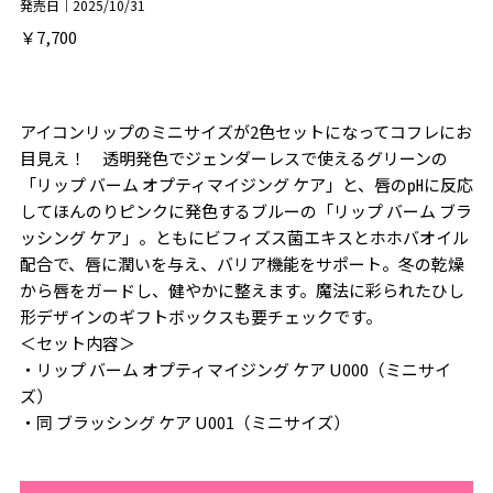
発売日｜2025/10/31
￥7,700
アイコンリップのミニサイズが2色セットになってコフレにお
目見え！ 透明発色でジェンダーレスで使えるグリーンの
「リップ バーム オプティマイジング ケア」と、唇の㏗に反応
してほんのりピンクに発色するブルーの「リップ バーム ブラ
ッシング ケア」。ともにビフィズス菌エキスとホホバオイル
配合で、唇に潤いを与え、バリア機能をサポート。冬の乾燥
から唇をガードし、健やかに整えます。魔法に彩られたひし
形デザインのギフトボックスも要チェックです。
＜セット内容＞
・リップ バーム オプティマイジング ケア U000（ミニサイ
ズ）
・同 ブラッシング ケア U001（ミニサイズ）