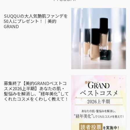
SUQQUの大人気艶肌ファンデを
50人にプレゼント！｜美的
GRAND
募集終了【美的GRANDベストコ
スメ2026上半期】あなたの肌・
髪悩みを解消し、”経年美化”して
くれたコスメをくわしく教えて！