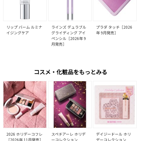
リップ バーム ルミナ
ラインズ デュラブル
プラダ タッチ［2026
イジングケア
グライディング アイ
年 9月発売］
ペンシル［2026年 9
月発売］
コスメ・化粧品をもっとみる
2026 ホリデーコフレ
スペチアーレ ホリデ
デイジードール ホリ
［2026年 11月発売］
ーコレクション
デーコレクション