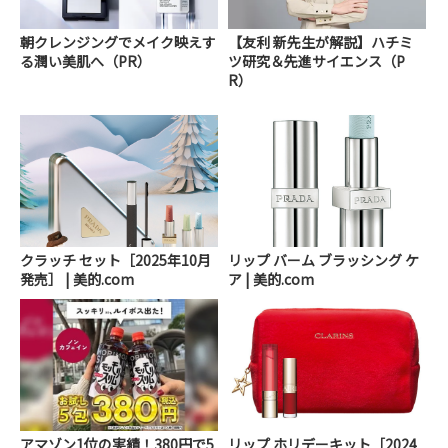
朝クレンジングでメイク映えす
【友利 新先生が解説】ハチミ
る潤い美肌へ（PR）
ツ研究＆先進サイエンス（P
R）
クラッチ セット［2025年10月
リップ バーム ブラッシング ケ
発売］ | 美的.com
ア | 美的.com
アマゾン1位の実績！380円で5
リップ ホリデーキット［2024