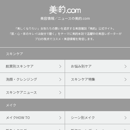
美容情報／ニュースの美的.com
「美しくなりたい」女性たちの願いを追求する美容雑誌『美的』公式サイト。
「肌・心・体のキレイは自分で磨く」をテーマに美的本誌で活躍中の美容レポーターが
プロの視点でコスメ・美容情報を発信します。
スキンケア
肌質別スキンケア
お悩み別ケア
洗顔・クレンジング
スキンケア特集
スキンケアニュース
メイク
メイクHOW TO
シーン別メイク