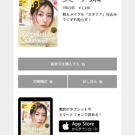
7月22日 ￥1,100
肌もメイクも「スタミナ」仕込み
でくずれ知らず！
最新号を購入する
定期購読
試し読み
美的がタブレットや
スマートフォンで読める！