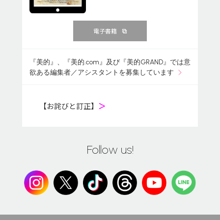
電子書籍
『美的』、『美的.com』及び『美的GRAND』では意
欲ある編集者／アシスタントを募集しています
【お詫びと訂正】
＞
Follow us!