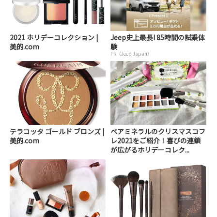
2021 ホリデーコレクション |
Jeep史上最長! 85時間の試乗体
美的.com
験
PR（Jeep Japan）
テラコッタ ゴールド ブロンズ |
ベアミネラルのクリスマスコフ
美的.com
レ2021をご紹介！喜びの連鎖
が広がるホリデーコレク...