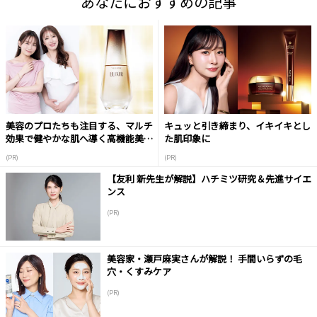
あなたにおすすめの記事
美容のプロたちも注目する、マルチ
キュッと引き締まり、イキイキとし
効果で健やかな肌へ導く高機能美容
た肌印象に
液
(PR)
(PR)
【友利 新先生が解説】ハチミツ研究＆先進サイエ
ンス
(PR)
美容家・瀬戸麻実さんが解説！ 手間いらずの毛
穴・くすみケア
(PR)