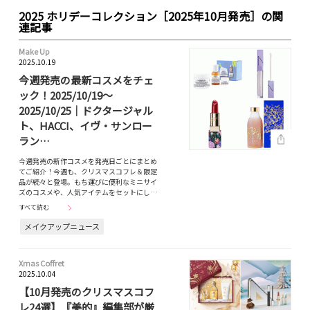
2025 ホリデーコレクション［2025年10月発売］の関
連記事
Make Up
2025.10.19
今週発売の最新コスメをチェ
ック！2025/10/19～
2025/10/25｜ドクタージャル
ト、HACCI、イヴ・サンロー
ラン…
今週発売の新作コスメを発売日ごとにまとめ
てご紹介！今週も、クリスマスコフレ＆限定
品が続々と登場。もち運びに便利なミニサイ
ズのコスメや、人気アイテムをセットにし…
すべて読む
メイクアップニュース
Xmas Coffret
2025.10.04
【10月発売のクリスマスコフ
レ24選】『美的』編集部が厳