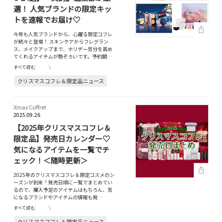
選！ 人気ブランドの限定キッ
トを速報でお届け♡
今年も人気ブランドから、心躍る限定コフレ
が続々と登場！ スキンケアからフレグラン
ス、メイクアップまで、ホリデー気分を高め
てくれるアイテムが勢ぞろいです。予約開…
すべて読む
クリスマスコフレ＆限定品ニュース
Xmas Coffret
2025.09.26
【2025年クリスマスコフレ＆
限定品】発売日カレンダー♡
気になるアイテムを一覧でチ
ェック！＜随時更新＞
2025年のクリスマスコフレ＆限定コスメのシ
ーズンが到来！発売日順に一覧でまとめてい
るので、購入予定のアイテムはもちろん、気
になるブランドやアイテムの情報も発…
すべて読む
クリスマスコフレ＆限定品ニュース