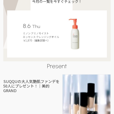
今月の一覧を今すぐチェック！
8.6
Thu
ミノン アミノモイスト
エッセンス クレンジングオイル
￥1,870（編集部調べ）
Present
SUQQUの大人気艶肌ファンデを
50人にプレゼント！｜美的
GRAND