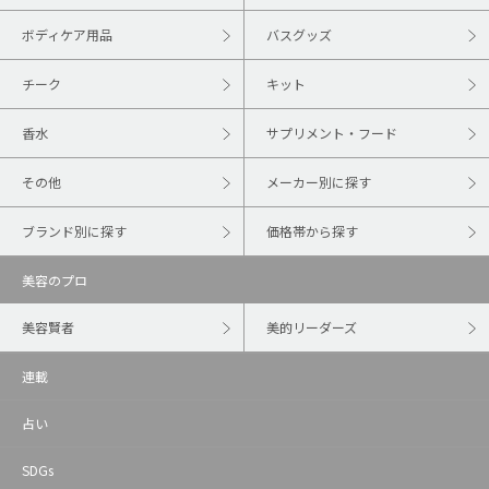
ボディケア用品
バスグッズ
チーク
キット
香水
サプリメント・フード
その他
メーカー別に探す
ブランド別に探す
価格帯から探す
美容のプロ
美容賢者
美的リーダーズ
連載
占い
SDGs