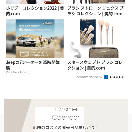
ホリデーコレクション2022 | 美
ブラシ ストローク リュクス ブ
的.com
ラシ コレクション | 美的.com
Jeepの7シーターを85時間体
スタースウェプト ブラシ コレ
験！
クション | 美的.com
PR（Jeep Japan）
Recommended by
Cosme
Calendar
話題のコスメの発売日が早わかり！