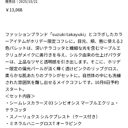
発売日｜2025/10/21
￥13,068
ファッションブランド「suzuki takayuki」とコラボしたカラ
ーアイテムがホリデー限定コフレに。目元、頬、唇に使える2
色パレットは、深いテラコッタと繊細な光を含むマーブルエ
クリュがメイクに奥行きを与え、シルク由来の仕上げパウダ
ーは、上品なツヤと透明感を引き出します。そこに、ホリデ
ー限定の偏光パールが淡く輝く透けピンクのリップグロス、
柔らかな肌あたりのブラシがセットに。自然体の中にも洗練
された雰囲気を醸し出せるメイクコフレです。10月6日予約
スタート。
＜セット内容＞
・シームレスカラーズ 03 シンビオシス マーブルエクリュ・
テラコッタ
・スノーリュクス シルクプレスト（ケース付き）
・ミネラルハニーグロスT オーラピンク