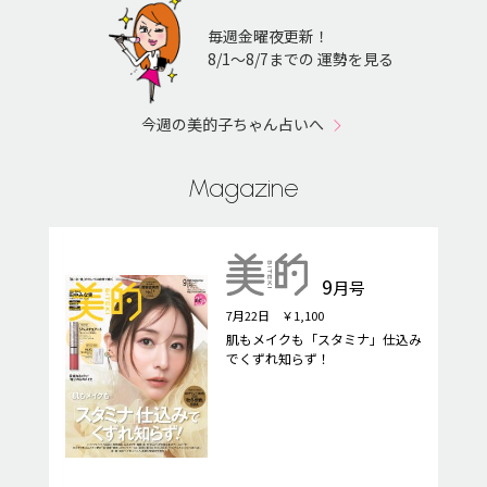
毎週金曜夜更新！
8/1〜8/7までの 運勢を見る
今週の美的子ちゃん占いへ
Magazine
9
月号
7月22日 ￥1,100
肌もメイクも「スタミナ」仕込み
でくずれ知らず！