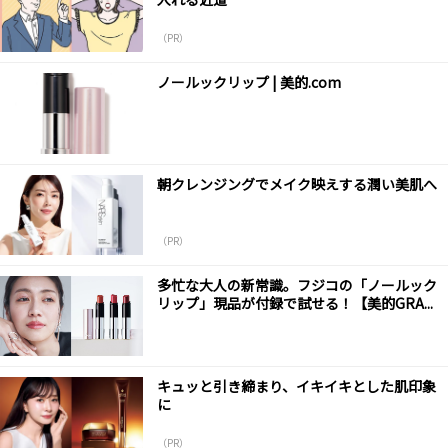
（PR）
ノールックリップ | 美的.com
朝クレンジングでメイク映えする潤い美肌へ
（PR）
多忙な大人の新常識。フジコの「ノールック
リップ」現品が付録で試せる！【美的GRA...
キュッと引き締まり、イキイキとした肌印象
に
（PR）