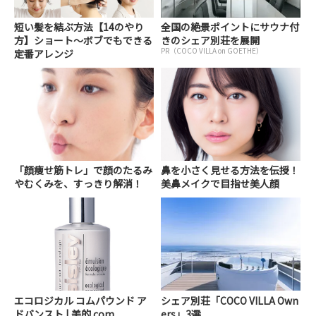
短い髪を結ぶ方法【14のやり
全国の絶景ポイントにサウナ付
方】ショート～ボブでもできる
きのシェア別荘を展開
PR（COCO VILLA on GOETHE）
定番アレンジ
「顔痩せ筋トレ」で顔のたるみ
鼻を小さく見せる方法を伝授！
やむくみを、すっきり解消！
美鼻メイクで目指せ美人顔
エコロジカル コムパウンド ア
シェア別荘「COCO VILLA Own
ドバンスト | 美的.com
ers」3選