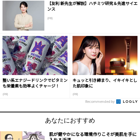
【友利 新先生が解説】ハチミツ研究＆先進サイエ
ンス
(PR)
整い系エナジードリンクでビタミン
キュッと引き締まり、イキイキとし
も栄養素も効率よくチャージ！
た肌印象に
(PR)
(PR)
Recommended by
あなたにおすすめ
肌が健やかになる環境作りこそが美肌を手に
入れる近道