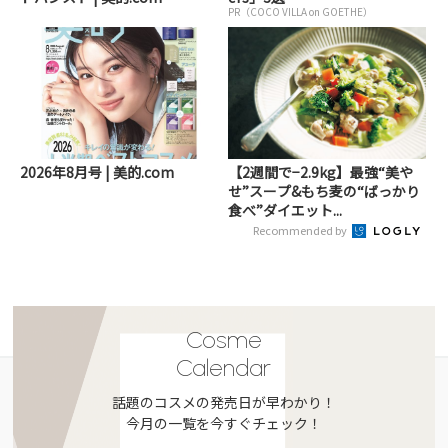
PR（COCO VILLA on GOETHE）
2026年8月号 | 美的.com
【2週間で−2.9kg】最強“美や
せ”スープ&もち麦の“ばっかり
食べ”ダイエット...
Recommended by
Cosme
Calendar
話題のコスメの発売日が早わかり！
今月の一覧を今すぐチェック！