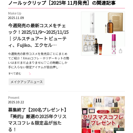
ノールックリップ［2025年 11月発売］の関連記事
Make Up
2025.11.09
今週発売の最新コスメをチェ
ック！2025/11/9～2025/11/15
｜ジルスチュアート ビューテ
ィ、Fujiko、エクセル…
今週発売の新作コスメを発売日ごとにまとめ
てご紹介！Xmasコフレ・ホリデーキットの勢
いはまだまだ止まりません♡この時期にしか
手に入らない限定アイテムが目白押し…
すべて読む
メイクアップニュース
Present
2025.10.22
募集終了【200名プレゼント】
『美的』厳選の2025年クリス
マスコフレ＆限定品が当た
る！