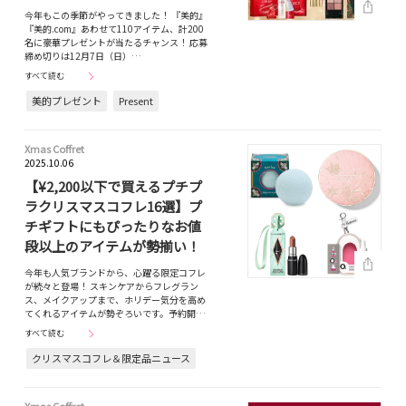
今年もこの季節がやってきました！ 『美的』
『美的.com』あわせて110アイテム、計200
名に豪華プレゼントが当たるチャンス！ 応募
締め切りは12月7日（日）…
すべて読む
美的プレゼント
Present
Xmas Coffret
2025.10.06
【¥2,200以下で買えるプチプ
ラクリスマスコフレ16選】プ
チギフトにもぴったりなお値
段以上のアイテムが勢揃い！
今年も人気ブランドから、心躍る限定コフレ
が続々と登場！ スキンケアからフレグラン
ス、メイクアップまで、ホリデー気分を高め
てくれるアイテムが勢ぞろいです。予約開…
すべて読む
クリスマスコフレ＆限定品ニュース