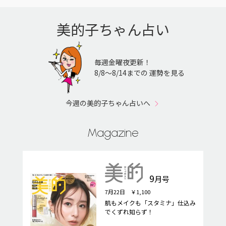
美的子ちゃん占い
毎週金曜夜更新！
8/8〜8/14までの 運勢を見る
今週の美的子ちゃん占いへ
Magazine
9
月号
7月22日 ￥1,100
肌もメイクも「スタミナ」仕込み
でくずれ知らず！