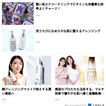
整い系エナジードリンクでビタミンも栄養素も効
率よくチャージ！
(PR)
洗うたびになめらかな肌に整えるクレンジング
(PR)
朝クレンジングでメイク映えする潤
美容のプロたちも注目する、マルチ
い美肌へ
効果で健やかな肌へ導く高機能美容
液
(PR)
(PR)
Recommended by