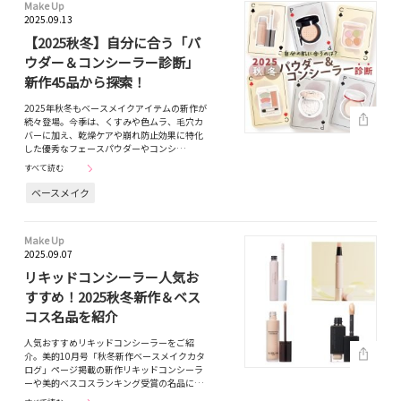
Make Up
2025.09.13
【2025秋冬】自分に合う「パ
ウダー＆コンシーラー診断」
新作45品から探索！
2025年秋冬もベースメイクアイテムの新作が
続々登場。今季は、くすみや色ムラ、毛穴カ
バーに加え、乾燥ケアや崩れ防止効果に特化
した優秀なフェースパウダーやコンシ…
すべて読む
ベースメイク
Make Up
2025.09.07
リキッドコンシーラー人気お
すすめ！2025秋冬新作＆ベス
コス名品を紹介
人気おすすめリキッドコンシーラーをご紹
介。美的10月号「秋冬新作ベースメイクカタ
ログ」ページ掲載の新作リキッドコンシーラ
ーや美的ベスコスランキング受賞の名品に…