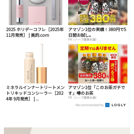
2025 ホリデーコフレ［2025年
アマゾン1位の実績！380円で5
11月発売］ | 美的.com
日間お試し。
PR（ハーブ健康本舗）
ミネラルインナートリートメン
アマゾン1位「このお茶ガチで
トリキッドコンシーラー［202
す」噂のお茶
PR（ハーブ健康本舗）
4年 9月発売］ | ...
Recommended by