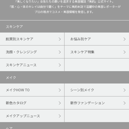
「美しくなりたい」女性たちの願いを追求する美容雑誌『美的』公式サイト。
「肌・心・体のキレイは自分で磨く」をテーマに美的本誌で活躍中の美容レポーターが
プロの視点でコスメ・美容情報を発信します。
スキンケア
肌質別スキンケア
お悩み別ケア
洗顔・クレンジング
スキンケア特集
スキンケアニュース
メイク
メイクHOW TO
シーン別メイク
新色カタログ
新作ファンデーション
メイクアップニュース
ヘア