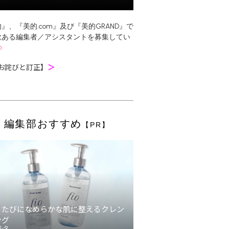
』、『美的.com』及び『美的GRAND』で
欲ある編集者／アシスタントを募集してい
お詫びと訂正】
＞
編集部おすすめ
【PR】
うたびになめらかな肌に整えるクレン
ング
ルタ