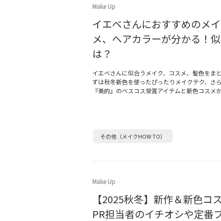
Make Up
イエベさんにおすすめのメイ
メ、ヘアカラーが分かる！似
は？
イエベさんに似合うメイク、コスメ、髪色をま
ずは秋冬新色を使ったぴったりメイクテク、さ
『美的』のベスコス受賞アイテムと新色コスメ
その他（メイクHOW TO）
Make Up
【2025秋冬】新作＆新色コ
PR担当者のイチオシや定番