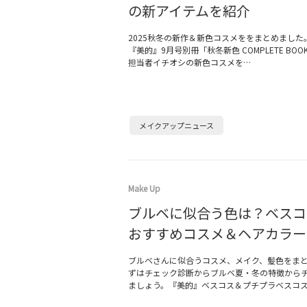
の新アイテムを紹介
2025秋冬の新作＆新色コスメををまとめました
『美的』9月号別冊「秋冬新色 COMPLETE BO
担当者イチオシの新色コスメを…
メイクアップニュース
Make Up
ブルベに似合う色は？ベスコ
おすすめコスメ＆ヘアカラー
ブルベさんに似合うコスメ、メイク、髪色をま
ずはチェック診断からブルベ夏・冬の特徴から
ましょう。『美的』ベスコス＆プチプラベスコ