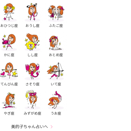
おひつじ座
おうし座
ふたご座
かに座
しし座
おとめ座
てんびん座
さそり座
いて座
やぎ座
みずがめ座
うお座
美的子ちゃん占いへ