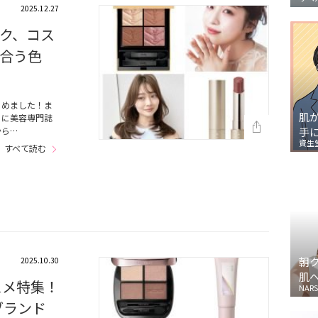
2025.12.27
ク、コス
合う色
とめました！ま
肌
らに美容専門誌
から…
手
資生
すべて読む
朝
2025.10.30
肌
スメ特集！
NARS
ブランド