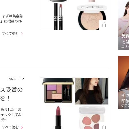
。まずは美容誌
OK」に掲載のPR
すべて読む
美
で
エリ
2025.10.12
ス受賞の
キ
を！
印
ゲラ
とめました！ま
チェックしてみ
ス受…
すべて読む