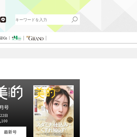
SDGs
月号
22日
,100
最新号