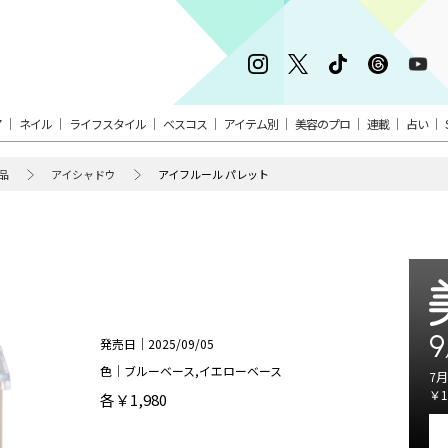
ア
ネイル
ライフスタイル
ベスコス
アイテム別
美容のプロ
連載
占い
品
アイシャドウ
アイフルール パレット
9
発売日｜2025/09/05
色｜ブルーベース,イエローベース
7月
￥1
各￥1,980