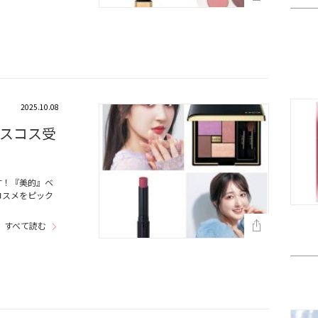
2025.10.08
スコス受
！
す！『美的』ベ
コスメをピック
…
すべて読む