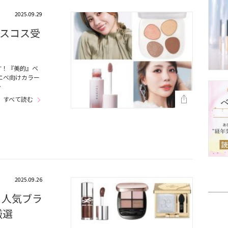
2025.09.29
スコス受
す！『美的』ベ
エベ向けカラー
…
すべて読む
2025.09.26
！人気ブラ
厳選