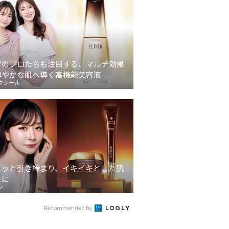
容のプロたちも注目する、マルチ効果
健やかな肌へ導く高機能美容液
クシール
ュッと引き締まり、イキイキとした肌
象に
ン
Recommended by