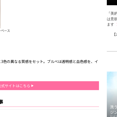
『美的
は意
ます
【
と3色の異なる質感をセット。ブルベは透明感と血色感を、イ
公式サイトはこちら
事
洗
ジ
リベ