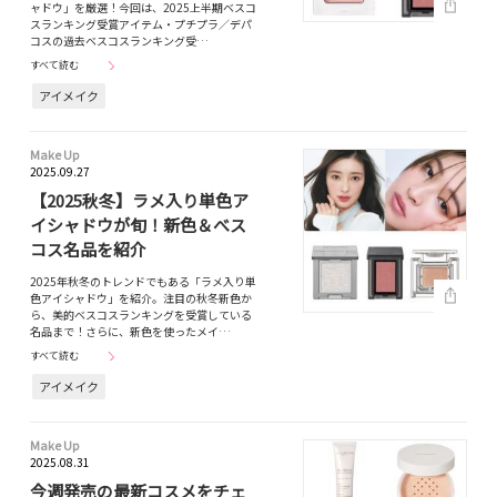
ャドウ」を厳選！今回は、2025上半期ベスコ
スランキング受賞アイテム・プチプラ／デパ
コスの過去ベスコスランキング受…
すべて読む
アイメイク
Make Up
2025.09.27
【2025秋冬】ラメ入り単色ア
イシャドウが旬！新色＆べス
コス名品を紹介
2025年秋冬のトレンドでもある「ラメ入り単
色アイシャドウ」を紹介。注目の秋冬新色か
ら、美的ベスコスランキングを受賞している
名品まで！さらに、新色を使ったメイ…
すべて読む
アイメイク
Make Up
2025.08.31
今週発売の最新コスメをチェ