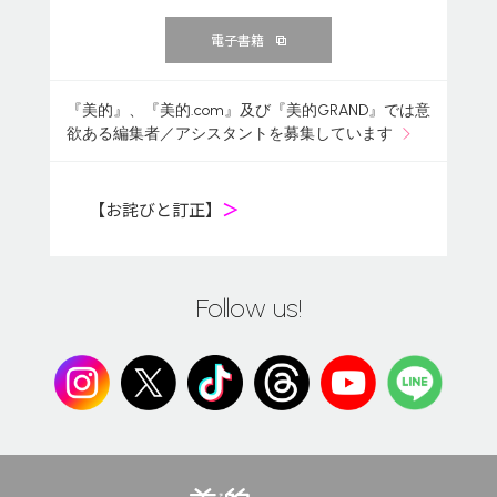
電子書籍
『美的』、『美的.com』及び『美的GRAND』では意
欲ある編集者／アシスタントを募集しています
【お詫びと訂正】
＞
Follow us!