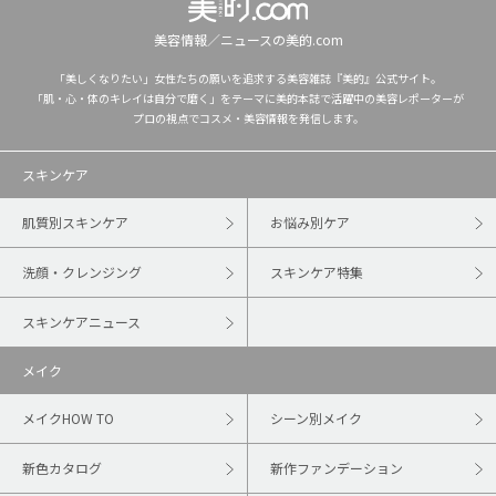
美容情報／ニュースの美的.com
「美しくなりたい」女性たちの願いを追求する美容雑誌『美的』公式サイト。
「肌・心・体のキレイは自分で磨く」をテーマに美的本誌で活躍中の美容レポーターが
プロの視点でコスメ・美容情報を発信します。
スキンケア
肌質別スキンケア
お悩み別ケア
洗顔・クレンジング
スキンケア特集
スキンケアニュース
メイク
メイクHOW TO
シーン別メイク
新色カタログ
新作ファンデーション