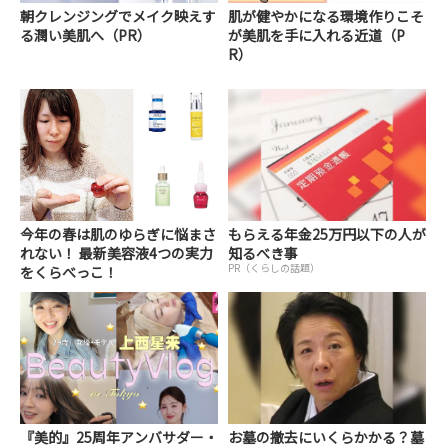
朝クレンジングでメイク映えす
肌が健やかになる環境作りこそ
る潤い美肌へ（PR）
が美肌を手に入れる近道（P
R）
今年の春は肌のゆらぎに悩まさ
もらえる年金25万円以下の人が
れない！ 最新美容液4つの実力
知るべき事
PR（くらしの話題）
をくらべっこ！
『美的』25周年アンバサダー・
お墓の撤去にいくらかかる？墓