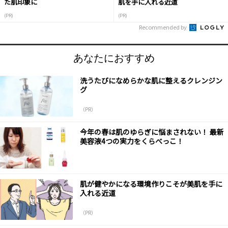
た肌印象に
肌を手に入れる近道
(PR)
(PR)
Recommended by
あなたにおすすめ
洗うたびになめらかな肌に整えるクレンジン
グ
（PR）
今年の春は肌のゆらぎに悩まされない！ 最新
美容液4つの実力をくらべっこ！
肌が健やかになる環境作りこそが美肌を手に
入れる近道
（PR）