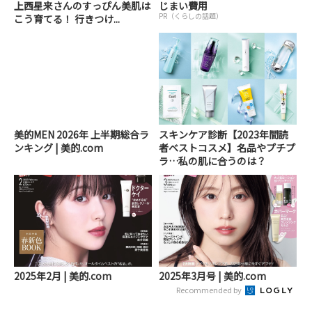
上西星来さんのすっぴん美肌は
じまい費用
PR（くらしの話題）
こう育てる！ 行きつけ...
美的MEN 2026年 上半期総合ラ
スキンケア診断【2023年間読
ンキング | 美的.com
者ベストコスメ】名品やプチプ
ラ…私の肌に合うのは？
2025年2月 | 美的.com
2025年3月号 | 美的.com
Recommended by