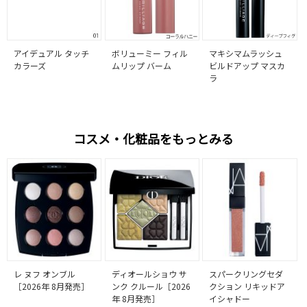
アイデュアル タッチ
ボリューミー フィル
マキシマムラッシュ
カラーズ
ムリップ バーム
ビルドアップ マスカ
ラ
コスメ・化粧品をもっとみる
レ ヌフ オンブル
ディオールショウ サ
スパークリングセダ
［2026年 8月発売］
ンク クルール［2026
クション リキッドア
年 8月発売］
イシャドー