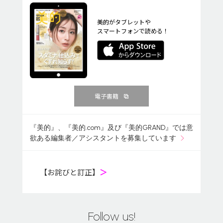
美的がタブレットや
スマートフォンで読める！
電子書籍
『美的』、『美的.com』及び『美的GRAND』では意
欲ある編集者／アシスタントを募集しています
【お詫びと訂正】
＞
Follow us!