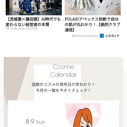
【見城徹×藤田晋】AI時代でも
POLAのアペックス診断で自分
変わらない経営者の本質
の肌が丸わかり！【美的クラブ
PR（FINCHI on GOETHE）
通信】
Recommended by
Cosme
Calendar
話題のコスメの発売日が早わかり！
今月の一覧を今すぐチェック！
8.9
Sun