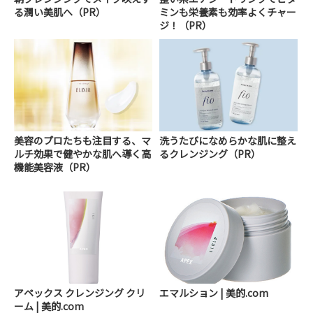
る潤い美肌へ（PR）
ミンも栄養素も効率よくチャー
ジ！（PR）
美容のプロたちも注目する、マ
洗うたびになめらかな肌に整え
ルチ効果で健やかな肌へ導く高
るクレンジング（PR）
機能美容液（PR）
アペックス クレンジング クリ
エマルション | 美的.com
ーム | 美的.com