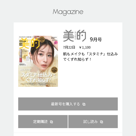
Magazine
9
月号
7月22日 ￥1,100
肌もメイクも「スタミナ」仕込み
でくずれ知らず！
最新号を購入する
定期購読
試し読み