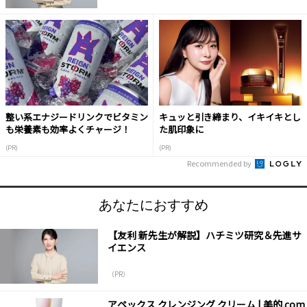
整い系エナジードリンクでビタミン
キュッと引き締まり、イキイキとし
も栄養素も効率よくチャージ！
た肌印象に
(PR)
(PR)
Recommended by
あなたにおすすめ
【友利 新先生が解説】ハチミツ研究＆先進サ
イエンス
（PR）
アペックス クレンジング クリーム | 美的.com