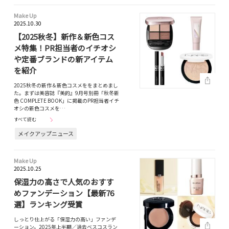
Make Up
2025.10.30
【2025秋冬】新作＆新色コス
メ特集！PR担当者のイチオシ
や定番ブランドの新アイテム
を紹介
2025秋冬の新作＆新色コスメををまとめまし
た。まずは美容誌『美的』9月号別冊「秋冬新
色 COMPLETE BOOK」に掲載のPR担当者イチ
オシの新色コスメを…
すべて読む
メイクアップニュース
Make Up
2025.10.25
保湿力の高さで人気のおすす
めファンデーション【最新76
選】ランキング受賞
しっとり仕上がる「保湿力の高い」ファンデ
ーション。2025年上半期／過去ベスコスラン