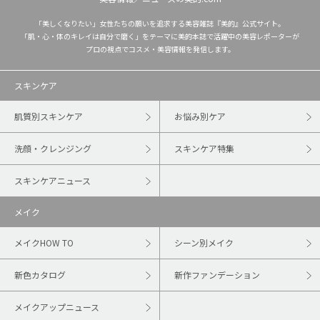
「美しくなりたい」女性たちの願いを追求する美容雑誌『美的』公式サイト。
「肌・心・体のキレイは自分で磨く」をテーマに美的本誌で活躍中の美容レポーターが
プロの視点でコスメ・美容情報を発信します。
スキンケア
肌質別スキンケア
お悩み別ケア
洗顔・クレンジング
スキンケア特集
スキンケアニュース
メイク
メイクHOW TO
シーン別メイク
新色カタログ
新作ファンデーション
メイクアップニュース