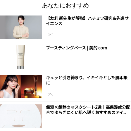
あなたにおすすめ
【友利 新先生が解説】ハチミツ研究＆先進サ
イエンス
（PR）
ブースティングベース | 美的.com
キュッと引き締まり、イキイキとした肌印象
に
（PR）
保湿×鎮静のマスクシート2選｜高保湿成分配
合でゆらぎにくい肌へ導くおすすめのアイ...