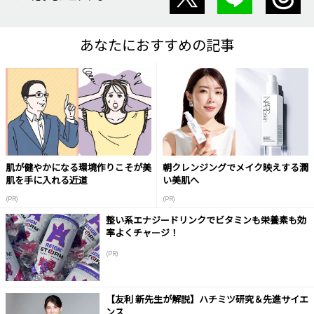
あなたにおすすめの記事
肌が健やかになる環境作りこそが美
朝クレンジングでメイク映えする潤
肌を手に入れる近道
い美肌へ
(PR)
(PR)
整い系エナジードリンクでビタミンも栄養素も効
率よくチャージ！
(PR)
【友利 新先生が解説】ハチミツ研究＆先進サイエ
ンス