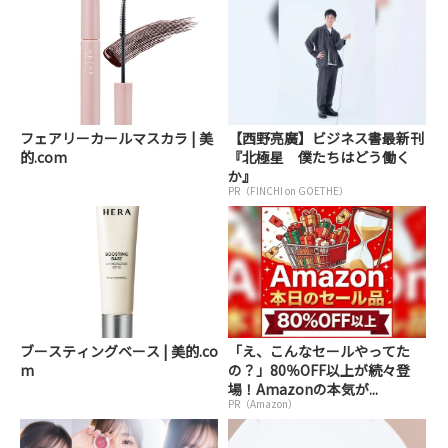
フェアリーカールマスカラ | 美
【西野亮廣】ビジネス書最新刊
的.com
『北極星 僕たちはどう働く
か』
PR（FINCHI on GOETHE）
ブースティングベース | 美的.co
「え、こんなセールやってた
m
の？」80％OFF以上が続々登
場！Amazonの本気が...
PR（Amazon）