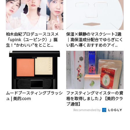
柏木由紀プロデュースコスメ
保湿×鎮静のマスクシート2選
「upink（ユーピンク）」誕
｜高保湿成分配合でゆらぎにく
生！“かわいい”をとこと...
い肌へ導くおすすめのアイ...
ムードブースティングブラッシ
ファスティングマイスターの資
ュ | 美的.com
格を取得しました♪【美的クラ
ブ通信】
Recommended by