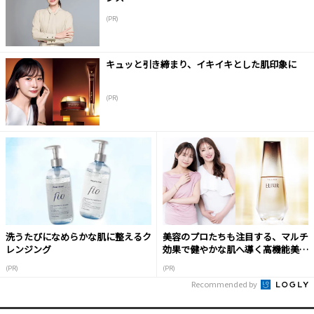
(PR)
キュッと引き締まり、イキイキとした肌印象に
(PR)
洗うたびになめらかな肌に整えるク
美容のプロたちも注目する、マルチ
レンジング
効果で健やかな肌へ導く高機能美容
液
(PR)
(PR)
Recommended by