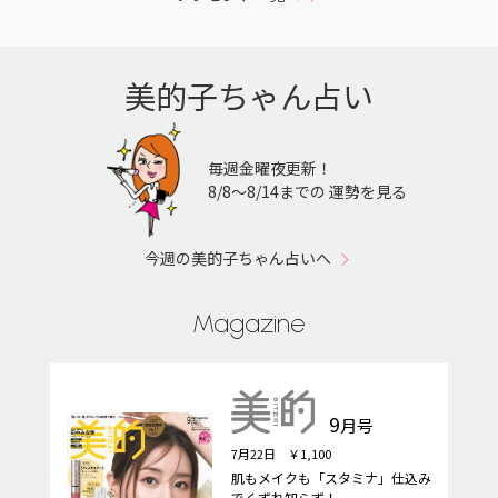
美的子ちゃん占い
毎週金曜夜更新！
8/8〜8/14までの 運勢を見る
今週の美的子ちゃん占いへ
Magazine
9
月号
7月22日 ￥1,100
肌もメイクも「スタミナ」仕込み
でくずれ知らず！