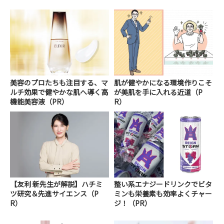
美容のプロたちも注目する、マ
肌が健やかになる環境作りこそ
ルチ効果で健やかな肌へ導く高
が美肌を手に入れる近道（P
機能美容液（PR）
R）
【友利 新先生が解説】ハチミ
整い系エナジードリンクでビタ
ツ研究＆先進サイエンス（P
ミンも栄養素も効率よくチャー
R）
ジ！（PR）