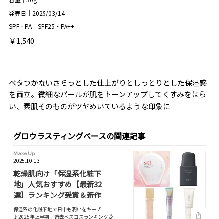
発売日｜2025/03/14
SPF・PA｜SPF25・PA++
￥1,540
ベタつかないさらっとした仕上がりとしっとりとした保湿感
を両⽴。微細なパールが肌をトーンアップしてくすみをはら
い、素肌そのものがツヤめいているような印象に
グロウラスティングベースの関連記事
Make Up
2025.10.13
乾燥肌向け「保湿系化粧下
地」人気おすすめ【最新32
選】ランキング受賞＆新作
保湿系の化粧下地で日中も潤いをキープ
♪2025年上半期／過去べスコスランキング受