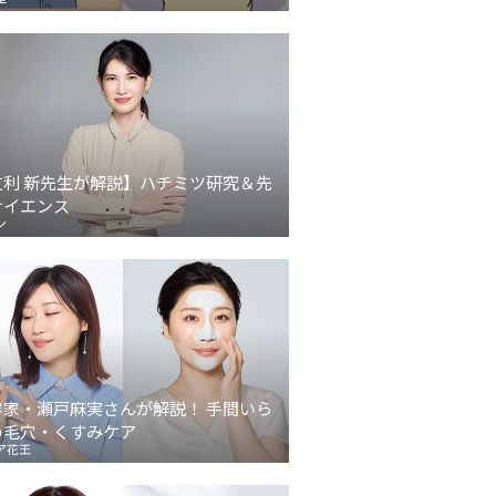
友利 新先生が解説】ハチミツ研究＆先
サイエンス
ン
容家・瀬戸麻実さんが解説！ 手間いら
の毛穴・くすみケア
ア花王