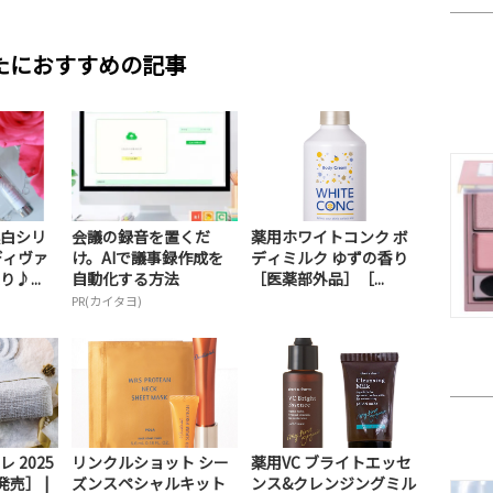
たにおすすめの記事
白シリ
会議の録音を置くだ
薬用ホワイトコンク ボ
ディヴァ
け。AIで議事録作成を
ディミルク ゆずの香り
♪...
自動化する方法
［医薬部外品］［...
PR(カイタヨ)
 2025
リンクルショット シー
薬用VC ブライトエッセ
発売］ |
ズンスペシャルキット
ンス&クレンジングミル