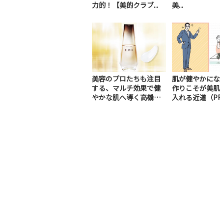
力的！【美的クラブ...
美...
美容のプロたちも注目
肌が健やかにな
する、マルチ効果で健
作りこそが美肌
やかな肌へ導く高機能
入れる近道（P
美容液（PR）