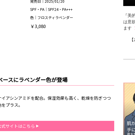
発売日｜2025/01/20
SPF・PA｜SPF24・PA+++
『美的
色｜フロスティラベンダー
は意
￥3,080
ます
【
ベースにラベンダー色が登場
ナイアシンアミドを配合。保湿効果も高く、乾燥を防ぎつつ
色をプラス。
肌
公式サイトはこちら
手
資生