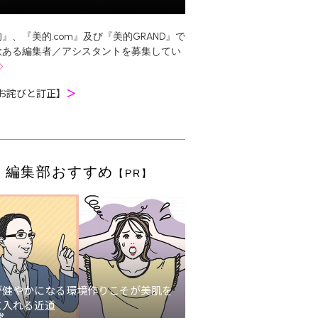
』、『美的.com』及び『美的GRAND』で
欲ある編集者／アシスタントを募集してい
お詫びと訂正】
＞
編集部おすすめ
【PR】
が健やかになる環境作りこそが美肌を
に入れる近道
堂