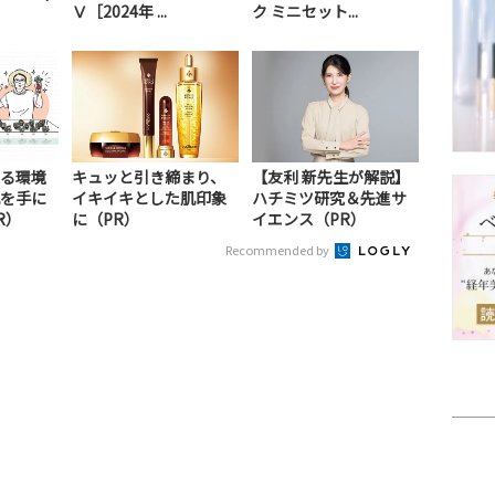
Ⅴ［2024年 ...
ク ミニセット...
る環境
キュッと引き締まり、
【友利 新先生が解説】
を手に
イキイキとした肌印象
ハチミツ研究＆先進サ
R）
に（PR）
イエンス（PR）
Recommended by