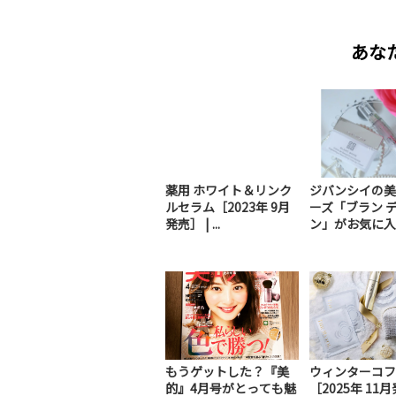
あな
薬用 ホワイト＆リンク
ジバンシイの美
ルセラム［2023年 9月
ーズ「ブラン 
発売］ | ...
ン」がお気に入り
もうゲットした？『美
ウィンターコフレ
的』4月号がとっても魅
［2025年 11月