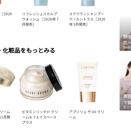
［2026
リフレッシュスカルプ
スクワランシャンプー
ウォッシュ ［2026年 7
クールシトラス［2026
月発売］
年 5月発売］
朝
肌
NARS
・化粧品をもっとみる
美
で
エリ
リーム
ビタエンリッチド クリ
アプソリュ ザ UV クリ
 11月発
ーム＆フェイスベース
ーム
プラス