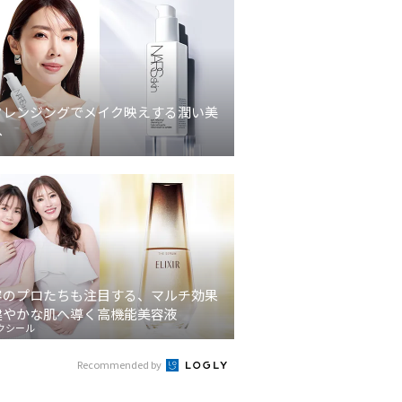
クレンジングでメイク映えする潤い美
へ
容のプロたちも注目する、マルチ効果
健やかな肌へ導く高機能美容液
クシール
Recommended by