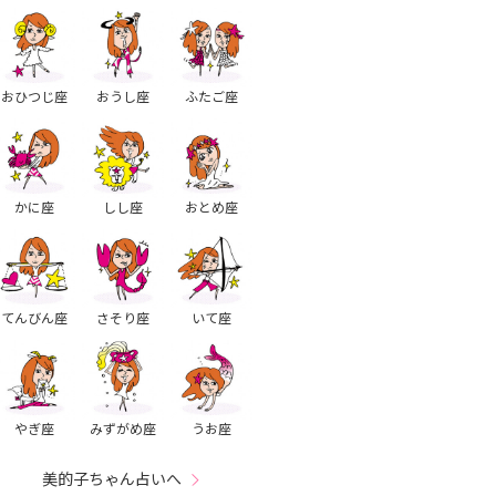
おひつじ座
おうし座
ふたご座
かに座
しし座
おとめ座
てんびん座
さそり座
いて座
やぎ座
みずがめ座
うお座
美的子ちゃん占いへ