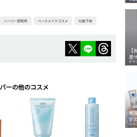
ハーバー研究所
ベースメイクコスメ
化粧下地
【
進
ゲラ
バーの他のコスメ
美
ず
ニベ