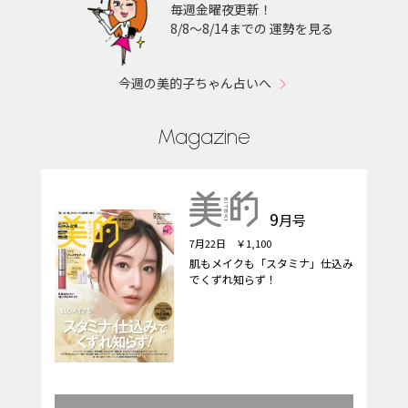
毎週金曜夜更新！
8/8〜8/14までの 運勢を見る
今週の美的子ちゃん占いへ
Magazine
9
月号
7月22日 ￥1,100
肌もメイクも「スタミナ」仕込み
でくずれ知らず！