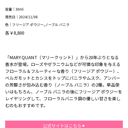
容量｜30ml
発売日｜2024/11/08
色｜フリージア ポウジー,ノーブル バニラ
各￥8,800
「MARY QUANT（マリークヮント）」から20年ぶりとなる
香水が登場。ローズやゼラニウムなどが可憐な印象を与える
フローラル＆フルーティーな香り（フリージア ポウジー）、
ベルガモットとカシスをトップにバニラやムスク、アンバー
の芳醇さが包み込む香り（ノーブル バニラ）の2種。単品使
いはもちろん、ノーブル バニラの後にフリージア ポウジーを
レイヤリングして、フローラルバニラ調の優しい甘さを楽し
むのもおすすめです。
公式サイトはこちら