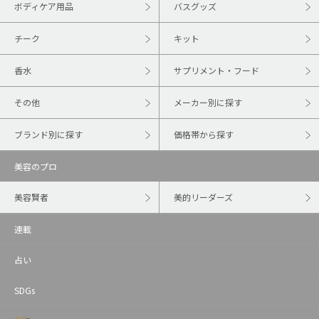
ボディケア用品
バスグッズ
チーク
キット
香水
サプリメント・フード
その他
メーカー別に探す
ブランド別に探す
価格帯から探す
美容のプロ
美容賢者
美的リーダーズ
連載
占い
SDGs