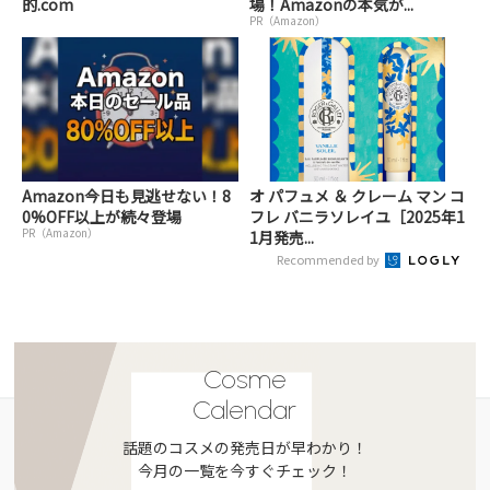
的.com
場！Amazonの本気が...
PR（Amazon）
Amazon今日も見逃せない！8
オ パフュメ ＆ クレーム マン コ
0%OFF以上が続々登場
フレ バニラソレイユ［2025年1
PR（Amazon）
1月発売...
Recommended by
Cosme
Calendar
話題のコスメの発売日が早わかり！
今月の一覧を今すぐチェック！