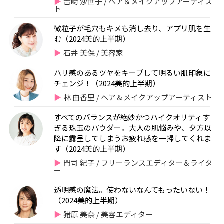
𠮷﨑 沙世子 / ヘア＆メイクアップアーティス
ト
微粒子が毛穴もキメも消し去り、アプリ肌を生
む（2024美的上半期）
石井 美保 / 美容家
ハリ感のあるツヤをキープして明るい肌印象に
チェンジ！（2024美的上半期）
林 由香里 / ヘア＆メイクアップアーティスト
すべてのバランスが絶妙かつハイクオリティす
ぎる珠玉のパウダー。大人の肌悩みや、夕方以
降に露呈してしまうお疲れ感を一掃してくれま
す（2024美的上半期）
門司 紀子 / フリーランスエディター＆ライタ
ー
透明感の魔法。使わないなんてもったいない！
（2024美的上半期）
猪原 美奈 / 美容エディター