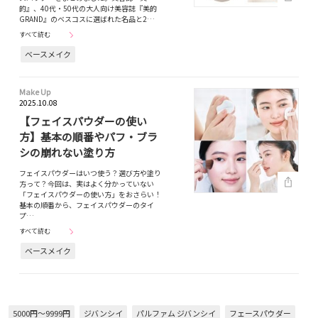
的』、40代・50代の大人向け美容誌『美的
GRAND』のベスコスに選ばれた名品と2…
すべて読む
ベースメイク
Make Up
2025.10.08
【フェイスパウダーの使い
方】基本の順番やパフ・ブラ
シの崩れない塗り方
フェイスパウダーはいつ使う？選び方や塗り
方って？今回は、実はよく分かっていない
「フェイスパウダーの使い方」をおさらい！
基本の順番から、フェイスパウダーのタイ
プ…
すべて読む
ベースメイク
5000円～9999円
ジバンシイ
パルファム ジバンシイ
フェースパウダー