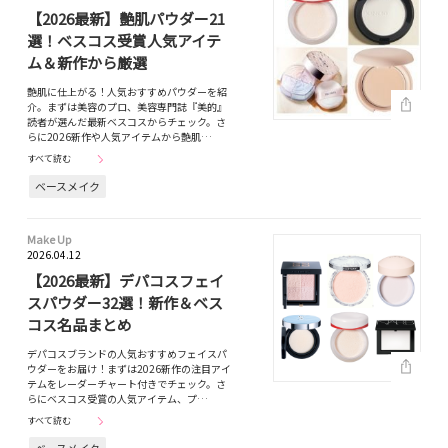
【2026最新】艶肌パウダー21
選！ベスコス受賞人気アイテ
ム＆新作から厳選
艶肌に仕上がる！人気おすすめパウダーを紹
介。まずは美容のプロ、美容専門誌『美的』
読者が選んだ最新ベスコスからチェック。さ
らに2026新作や人気アイテムから艶肌…
すべて読む
ベースメイク
Make Up
2026.04.12
【2026最新】デパコスフェイ
スパウダー32選！新作＆ベス
コス名品まとめ
デパコスブランドの人気おすすめフェイスパ
ウダーをお届け！まずは2026新作の注目アイ
テムをレーダーチャート付きでチェック。さ
らにベスコス受賞の人気アイテム、プ…
すべて読む
ベースメイク