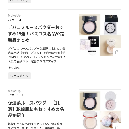
Make Up
2025.11.11
デパコスルースパウダーおす
すめ19選！ベスコス名品や定
番品まとめ
デパコスルースパウダーを厳選しました。美
容専門誌『美的』／大人向け美容専門誌『美
的GRAND』のベスコスランキングを受賞した
人気の名品から、定番デパコスアイテ…
すべて読む
ベースメイク
Make Up
2025.11.07
保湿系ルースパウダー【11
選】乾燥肌にもおすすめの名
品を紹介
乾燥肌さんにもおすすめしたい、保湿系ルー
スパウダーをまとめました。美容誌『美