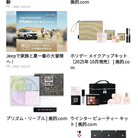
験
美的.com
PR（Jeep Japan）
Jeepで家族と夏一番の大冒険
ホリデー メイクアップキット
へ！
［2025年 10月発売］ | 美的.co
PR（Jeep Japan）
m
プリズム・リーブル | 美的.com
ウインター ビューティー キッ
ト | 美的.com