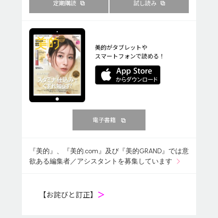
定期購読
試し読み
美的がタブレットや
スマートフォンで読める！
電子書籍
『美的』、『美的.com』及び『美的GRAND』では意
欲ある編集者／アシスタントを募集しています
【お詫びと訂正】
＞