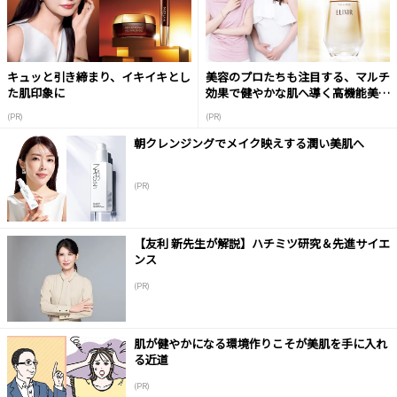
キュッと引き締まり、イキイキとし
美容のプロたちも注目する、マルチ
た肌印象に
効果で健やかな肌へ導く高機能美容
液
(PR)
(PR)
朝クレンジングでメイク映えする潤い美肌へ
(PR)
【友利 新先生が解説】ハチミツ研究＆先進サイエ
ンス
(PR)
肌が健やかになる環境作りこそが美肌を手に入れ
る近道
(PR)