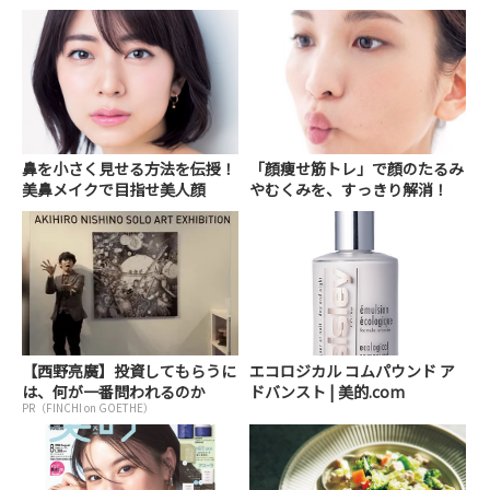
鼻を小さく見せる方法を伝授！
「顔痩せ筋トレ」で顔のたるみ
美鼻メイクで目指せ美人顔
やむくみを、すっきり解消！
【西野亮廣】投資してもらうに
エコロジカル コムパウンド ア
は、何が一番問われるのか
ドバンスト | 美的.com
PR（FINCHI on GOETHE）