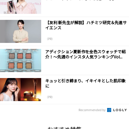
【友利 新先生が解説】ハチミツ研究＆先進サ
イエンス
（PR）
アディクション夏新作を全色スウォッチで紹
介！～先週のインスタ人気ランキングVol...
キュッと引き締まり、イキイキとした肌印象
に
（PR）
Recommended by