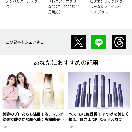
アンベリスールデク
ドレスアップクリー
ビタエンリッチド ク
ラ
ム2027［2026年 11
リーム＆フェイスベ
月発売］
ース プラス
この記事をシェアする
あなたにおすすめの記事
美容のプロたちも注目する、マルチ
ベスコス1位受賞！ まつげを美しく
効果で健やかな肌へ導く高機能美容
整え、目力まで叶えるマスカラ
液
(PR)
(PR)