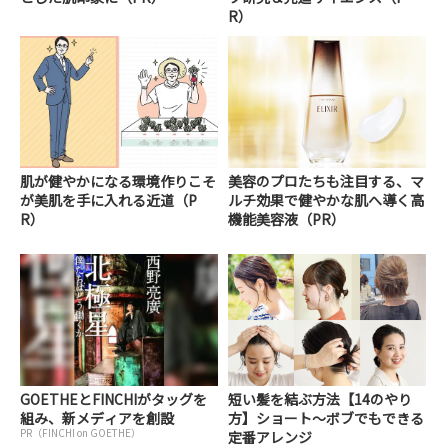
R）
肌が健やかになる環境作りこそ
美容のプロたちも注目する、マ
が美肌を手に入れる近道（P
ルチ効果で健やかな肌へ導く高
R）
機能美容液（PR）
GOETHEとFINCHIがタッグを
短い髪を結ぶ方法【14のやり
組み、新メディアを創設
方】ショート～ボブでもできる
PR（FINCHI on GOETHE）
定番アレンジ