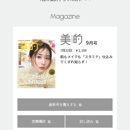
Magazine
9
月号
7月22日 ￥1,100
肌もメイクも「スタミナ」仕込み
でくずれ知らず！
最新号を購入する
定期購読
試し読み