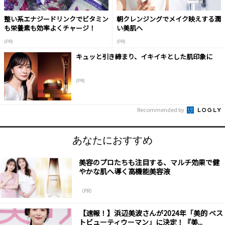
整い系エナジードリンクでビタミン
朝クレンジングでメイク映えする潤
も栄養素も効率よくチャージ！
い美肌へ
(PR)
(PR)
キュッと引き締まり、イキイキとした肌印象に
(PR)
Recommended by
あなたにおすすめ
美容のプロたちも注目する、マルチ効果で健
やかな肌へ導く高機能美容液
（PR）
【速報！】浜辺美波さんが2024年「美的 ベス
トビューティウーマン」に決定！『美...