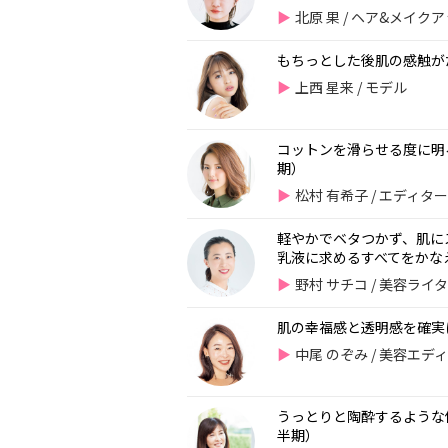
北原 果 / ヘア&メイ
もちっとした後肌の感触がた
上西 星来 / モデル
コットンを滑らせる度に明
期）
松村 有希子 / エディタ
軽やかでベタつかず、肌に
乳液に求めるすべてをかなえ
野村 サチコ / 美容ライ
肌の幸福感と透明感を確実
中尾 のぞみ / 美容エデ
うっとりと陶酔するような使
半期）