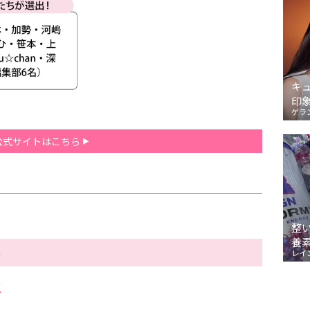
キ
印
ゲラ
公式サイトはこちら
整
養
票
レイ
メ