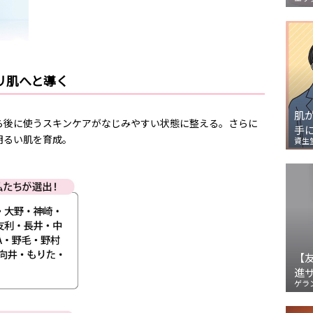
リ肌へと導く
肌
ら後に使うスキンケアがなじみやすい状態に整える。さらに
手
明るい肌を育成。
資生
【
進
ゲラ