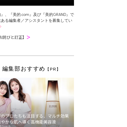
』、『美的.com』及び『美的GRAND』で
欲ある編集者／アシスタントを募集してい
お詫びと訂正】
＞
編集部おすすめ
【PR】
容のプロたちも注目する、マルチ効果
健やかな肌へ導く高機能美容液
クシール