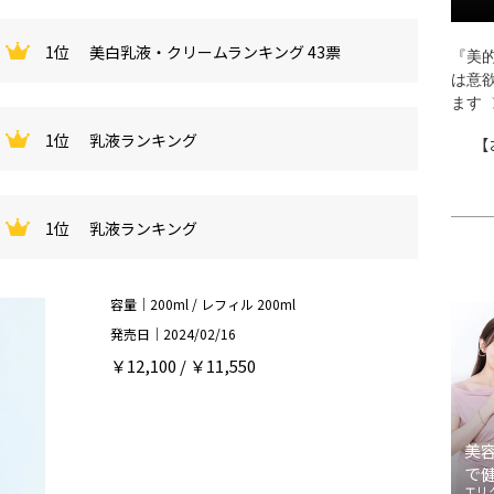
1位
美白乳液・クリームランキング 43票
『美的
は意
ます
1位
乳液ランキング
【
1位
乳液ランキング
容量｜200ml / レフィル 200ml
発売日｜2024/02/16
￥12,100 / ￥11,550
美
で
エリ