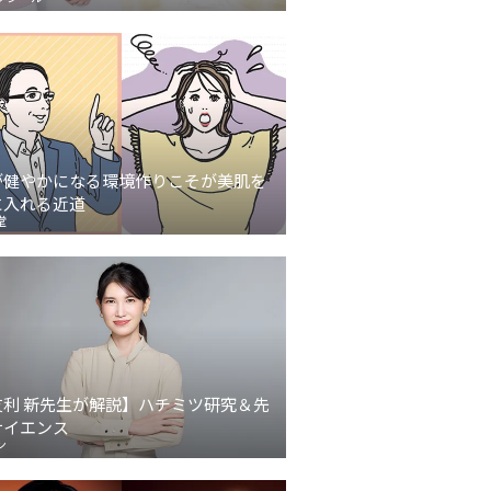
が健やかになる環境作りこそが美肌を
に入れる近道
堂
友利 新先生が解説】ハチミツ研究＆先
サイエンス
ン