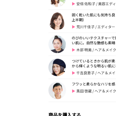
安倍 佐和子 / 美容エデ
固く乾いた肌にも気持ち良く
上半期）
荒川千佳子 / エディタ
のびのいいテクスチャーで
い肌に。自然な艶感も素晴ら
木部 明美 / ヘア＆メ
つけているときから肌が柔
から輝くような明るい肌にな
千吉良恵子 / ヘア＆メ
フワッと柔らかなハリを感じ
黒田 啓蔵 / ヘア＆メ
商品を購入する