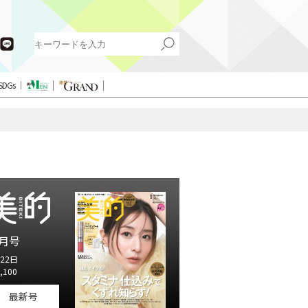
SDGs
月号
22日
,100
最新号