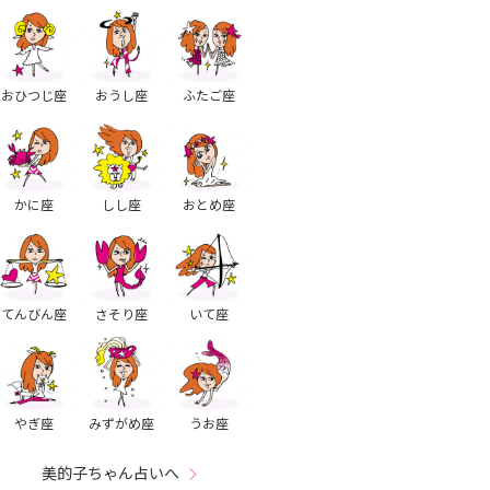
おひつじ座
おうし座
ふたご座
かに座
しし座
おとめ座
てんびん座
さそり座
いて座
やぎ座
みずがめ座
うお座
美的子ちゃん占いへ