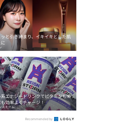
ュッと引き締まり、イキイキとした肌
象に
ン
い系エナジードリンクでビタミンも栄
素も効率よくチャージ！
ンストーム
Recommended by