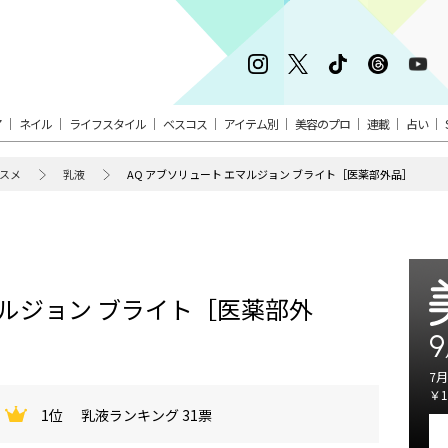
ア
ネイル
ライフスタイル
ベスコス
アイテム別
美容のプロ
連載
占い
スメ
乳液
AQ アブソリュート エマルジョン ブライト［医薬部外品］
マルジョン ブライト［医薬部外
9
7月
￥1
1位
乳液ランキング 31票