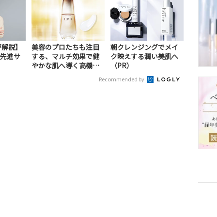
が解説】
美容のプロたちも注目
朝クレンジングでメイ
先進サ
する、マルチ効果で健
ク映えする潤い美肌へ
）
やかな肌へ導く高機能
（PR）
美容液（PR）
Recommended by