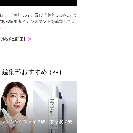
』、『美的.com』及び『美的GRAND』で
欲ある編集者／アシスタントを募集してい
お詫びと訂正】
＞
編集部おすすめ
【PR】
クレンジングでメイク映えする潤い美
へ