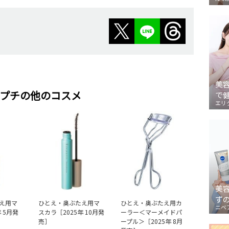
美
プチの他のコスメ
で
エリ
美
ず
え用マ
ひとえ・奥ぶたえ用マ
ひとえ・奥ぶたえ用カ
ニベ
 5月発
スカラ［2025年 10月発
ーラー＜マーメイドパ
売］
ープル＞［2025年 8月