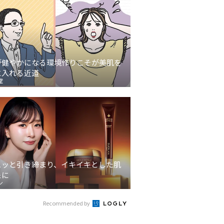
が健やかになる環境作りこそが美肌を
に入れる近道
堂
ュッと引き締まり、イキイキとした肌
象に
ン
Recommended by