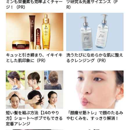
ミンも栄養素も効率よくチャー
ツ研究＆先進サイエンス（P
ジ！（PR）
R）
キュッと引き締まり、イキイキ
洗うたびになめらかな肌に整え
とした肌印象に（PR）
るクレンジング（PR）
短い髪を結ぶ方法【14のやり
「顔痩せ筋トレ」で顔のたるみ
方】ショート～ボブでもできる
やむくみを、すっきり解消！
定番アレンジ