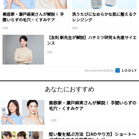
美容家・瀬戸麻実さんが解説！ 手
洗うたびになめらかな肌に整えるク
間いらずの毛穴・くすみケア
レンジング
(PR)
(PR)
【友利 新先生が解説】ハチミツ研究＆先進サイエ
ンス
(PR)
Recommended by
あなたにおすすめ
美容家・瀬戸麻実さんが解説！ 手間いらずの
毛穴・くすみケア
（PR）
短い髪を結ぶ方法【14のやり方】ショート～