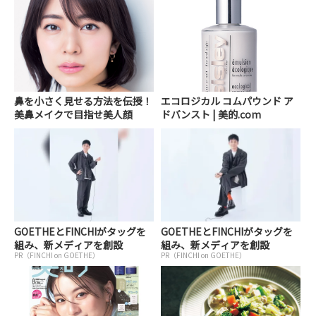
鼻を小さく見せる方法を伝授！
エコロジカル コムパウンド ア
美鼻メイクで目指せ美人顔
ドバンスト | 美的.com
GOETHEとFINCHIがタッグを
GOETHEとFINCHIがタッグを
組み、新メディアを創設
組み、新メディアを創設
PR（FINCHI on GOETHE）
PR（FINCHI on GOETHE）