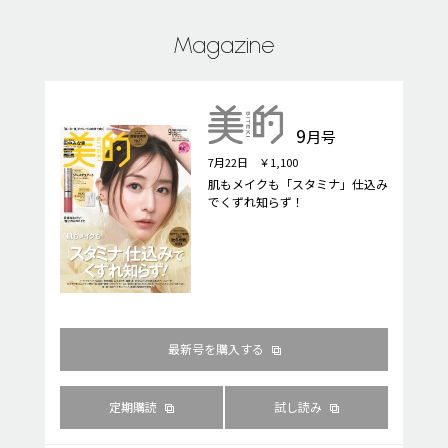
Magazine
9
月号
7月22日 ￥1,100
肌もメイクも「スタミナ」仕込み
でくずれ知らず！
最新号を購入する
定期購読
試し読み