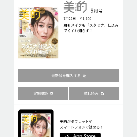
9
月号
7月22日 ￥1,100
肌もメイクも「スタミナ」仕込み
でくずれ知らず！
最新号を購入する
定期購読
試し読み
美的がタブレットや
スマートフォンで読める！