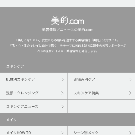
美容情報／ニュースの美的.com
「美しくなりたい」女性たちの願いを追求する美容雑誌『美的』公式サイト。
「肌・心・体のキレイは自分で磨く」をテーマに美的本誌で活躍中の美容レポーターが
プロの視点でコスメ・美容情報を発信します。
スキンケア
肌質別スキンケア
お悩み別ケア
洗顔・クレンジング
スキンケア特集
スキンケアニュース
メイク
メイクHOW TO
シーン別メイク