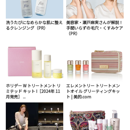
洗うたびになめらかな肌に整え
美容家・瀬戸麻実さんが解説！
るクレンジング（PR）
手間いらずの毛穴・くすみケア
（PR）
ホリデー W トリートメント リ
エレメントリー トリートメン
ミテッド キット I［2024年 11
トオイル グリーティングキッ
月発売］ ...
ト | 美的.com