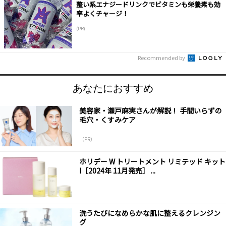
整い系エナジードリンクでビタミンも栄養素も効
率よくチャージ！
(PR)
Recommended by
あなたにおすすめ
美容家・瀬戸麻実さんが解説！ 手間いらずの
毛穴・くすみケア
（PR）
ホリデー W トリートメント リミテッド キット
I［2024年 11月発売］ ...
洗うたびになめらかな肌に整えるクレンジン
グ