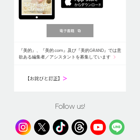
電子書籍
『美的』、『美的.com』及び『美的GRAND』では意
欲ある編集者／アシスタントを募集しています
【お詫びと訂正】
＞
Follow us!