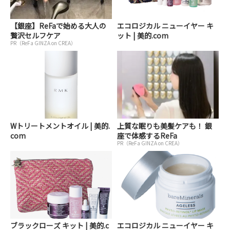
【銀座】ReFaで始める大人の
エコロジカル ニューイヤー キ
贅沢セルフケア
ット | 美的.com
PR（ReFa GINZA on CREA）
Wトリートメントオイル | 美的.
上質な眠りも美髪ケアも！ 銀
com
座で体感するReFa
PR（ReFa GINZA on CREA）
ブラックローズ キット | 美的.c
エコロジカル ニューイヤー キ