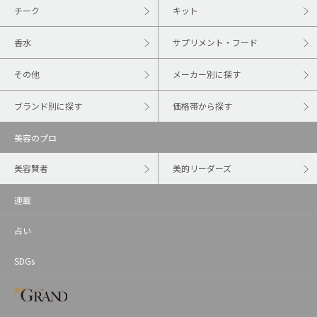
チーク
キット
香水
サプリメント・フード
その他
メーカー別に探す
ブランド別に探す
価格帯から探す
美容のプロ
美容賢者
美的リーダーズ
連載
占い
SDGs