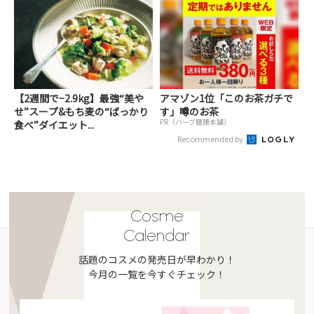
【2週間で−2.9kg】最強“美や
アマゾン1位「このお茶ガチで
せ”スープ&もち麦の“ばっかり
す」噂のお茶
PR（ハーブ健康本舗）
食べ”ダイエット...
Recommended by
Cosme
Calendar
話題のコスメの発売日が早わかり！
今月の一覧を今すぐチェック！