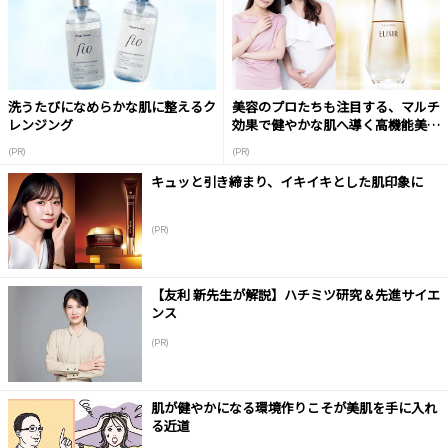
洗うたびになめらかな肌に整えるク
美容のプロたちも注目する、マルチ
レンジング
効果で健やかな肌へ導く高機能美容
液
(PR)
(PR)
キュッと引き締まり、イキイキとした肌印象に
(PR)
【友利 新先生が解説】ハチミツ研究＆先進サイエ
ンス
(PR)
肌が健やかになる環境作りこそが美肌を手に入れ
る近道