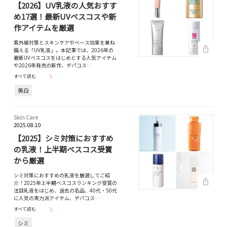
【2026】UV乳液の人気おすす
め17選！最新UVベスコスや新
作アイテムを厳選
紫外線対策とスキンケアやベース効果を兼ね
備える「UV乳液」。本記事では、2026年の
最新UVベスコスをはじめとする人気アイテム
や2026年発売の新作、デパコス…
すべて読む
美白
Skin Care
2025.08.10
【2025】シミ対策におすすめ
の乳液！上半期ベスコス受賞
から厳選
シミ対策におすすめの乳液を厳選してご紹
介！2025年上半期ベスコスランキング受賞の
注目乳液をはじめ、過去の名品、40代・50代
に人気の実力派アイテム、デパコス…
すべて読む
シミ