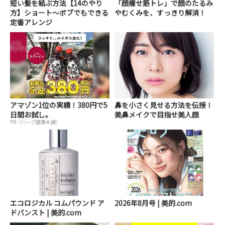
短い髪を結ぶ方法【14のやり
「顔痩せ筋トレ」で顔のたるみ
方】ショート～ボブでもできる
やむくみを、すっきり解消！
定番アレンジ
アマゾン1位の実績！380円で5
鼻を小さく見せる方法を伝授！
日間お試し。
美鼻メイクで目指せ美人顔
PR（ハーブ健康本舗）
エコロジカル コムパウンド ア
2026年8月号 | 美的.com
ドバンスト | 美的.com