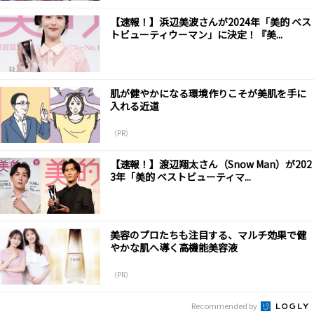
【速報！】浜辺美波さんが2024年「美的 ベス
トビューティウーマン」に決定！『美...
肌が健やかになる環境作りこそが美肌を手に
入れる近道
（PR）
【速報！】渡辺翔太さん（Snow Man）が202
3年「美的 ベストビューティマ...
美容のプロたちも注目する、マルチ効果で健
やかな肌へ導く高機能美容液
（PR）
Recommended by