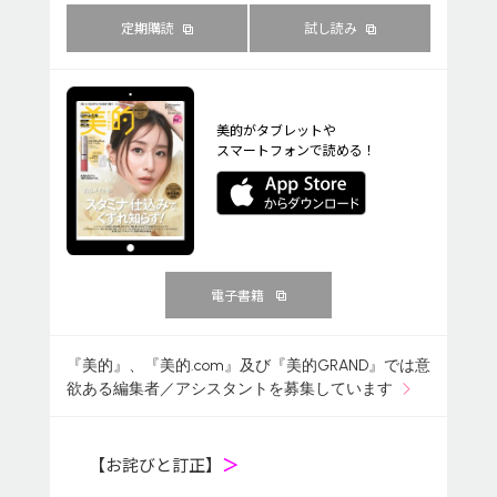
定期購読
試し読み
美的がタブレットや
スマートフォンで読める！
電子書籍
『美的』、『美的.com』及び『美的GRAND』では意
欲ある編集者／アシスタントを募集しています
【お詫びと訂正】
＞