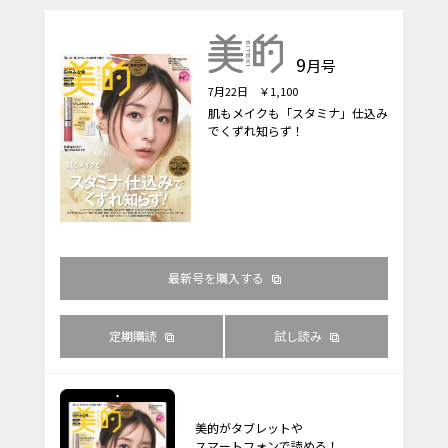
9
月号
7月22日 ￥1,100
肌もメイクも「スタミナ」仕込み
でくずれ知らず！
最新号を購入する
定期購読
試し読み
美的がタブレットや
スマートフォンで読める！