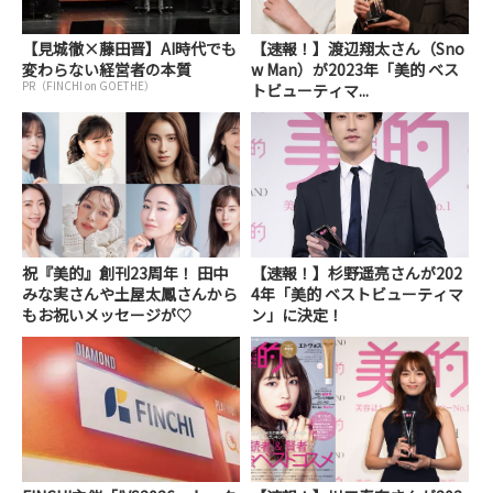
【見城徹×藤田晋】AI時代でも
【速報！】渡辺翔太さん（Sno
変わらない経営者の本質
w Man）が2023年「美的 ベス
PR（FINCHI on GOETHE）
トビューティマ...
祝『美的』創刊23周年！ 田中
【速報！】杉野遥亮さんが202
みな実さんや土屋太鳳さんから
4年「美的 ベストビューティマ
もお祝いメッセージが♡
ン」に決定！