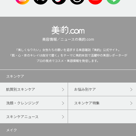
美容情報／ニュースの美的.com
「美しくなりたい」女性たちの願いを追求する美容雑誌『美的』公式サイト。
「肌・心・体のキレイは自分で磨く」をテーマに美的本誌で活躍中の美容レポーターが
プロの視点でコスメ・美容情報を発信します。
スキンケア
肌質別スキンケア
お悩み別ケア
洗顔・クレンジング
スキンケア特集
スキンケアニュース
メイク