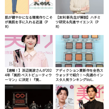
肌が健やかになる環境作りこそ
【友利 新先生が解説】ハチミ
が美肌を手に入れる近道（P
ツ研究＆先進サイエンス（P
R）
R）
【速報！】浜辺美波さんが202
アディクション夏新作を全色ス
4年「美的 ベストビューティウ
ウォッチで紹介！～先週のイン
ーマン」に決定！『美...
スタ人気ランキングVol...