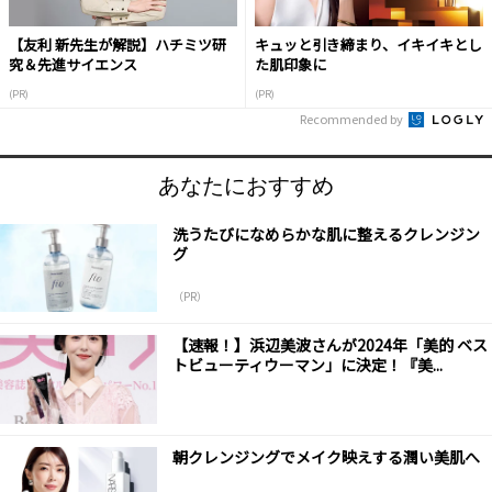
【友利 新先生が解説】ハチミツ研
キュッと引き締まり、イキイキとし
究＆先進サイエンス
た肌印象に
(PR)
(PR)
Recommended by
あなたにおすすめ
洗うたびになめらかな肌に整えるクレンジン
グ
（PR）
【速報！】浜辺美波さんが2024年「美的 ベス
トビューティウーマン」に決定！『美...
朝クレンジングでメイク映えする潤い美肌へ