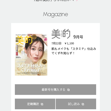
Magazine
9
月号
7月22日 ￥1,100
肌もメイクも「スタミナ」仕込み
でくずれ知らず！
最新号を購入する
定期購読
試し読み