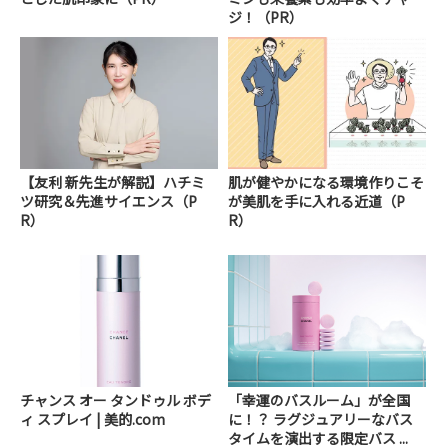
ジ！（PR）
【友利 新先生が解説】ハチミ
肌が健やかになる環境作りこそ
ツ研究＆先進サイエンス（P
が美肌を手に入れる近道（P
R）
R）
チャンス オー タンドゥル ボデ
「幸運のバスルーム」が全国
ィ スプレイ | 美的.com
に！？ ラグジュアリーなバス
タイムを演出する限定バス ...