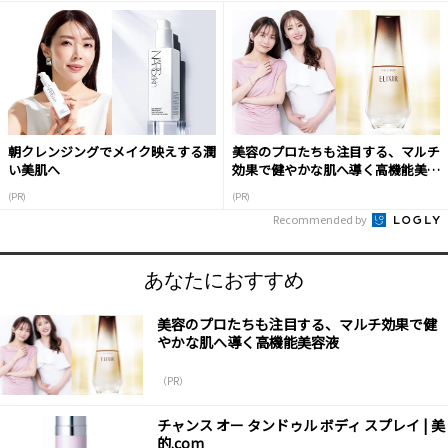
朝クレンジングでメイク映えする潤
美容のプロたちも注目する、マルチ
い美肌へ
効果で健やかな肌へ導く高機能美容
液
(PR)
(PR)
Recommended by
あなたにおすすめ
美容のプロたちも注目する、マルチ効果で健
やかな肌へ導く高機能美容液
（PR）
チャンス オー タンドゥル ボディ スプレイ | 美
的.com