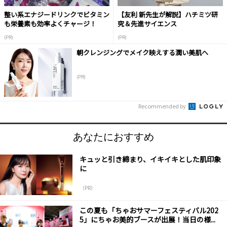
整い系エナジードリンクでビタミン
【友利 新先生が解説】ハチミツ研
も栄養素も効率よくチャージ！
究＆先進サイエンス
(PR)
(PR)
朝クレンジングでメイク映えする潤い美肌へ
(PR)
Recommended by
あなたにおすすめ
キュッと引き締まり、イキイキとした肌印象
に
（PR）
この夏も「ちゃおサマーフェスティバル202
5」にちゃお美的ブースが出展！当日の様...