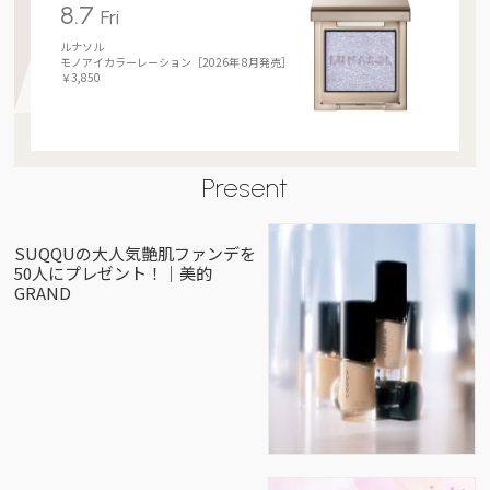
8.7
Fri
ルナソル
モノアイカラーレーション［2026年 8月発売］
￥3,850
Present
SUQQUの大人気艶肌ファンデを
50人にプレゼント！｜美的
GRAND