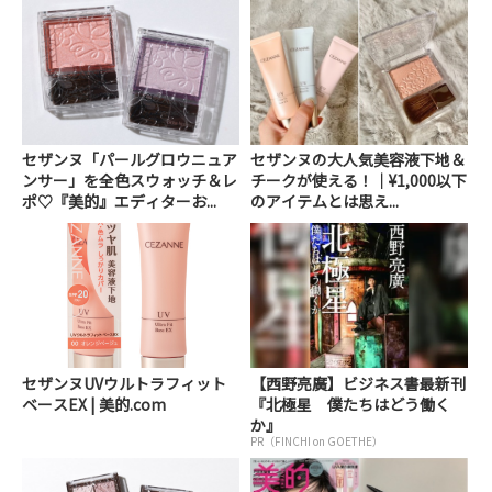
セザンヌ「パールグロウニュア
セザンヌの大人気美容液下地＆
ンサー」を全色スウォッチ＆レ
チークが使える！｜¥1,000以下
ポ♡『美的』エディターお...
のアイテムとは思え...
セザンヌUVウルトラフィット
【西野亮廣】ビジネス書最新刊
ベースEX | 美的.com
『北極星 僕たちはどう働く
か』
PR（FINCHI on GOETHE）