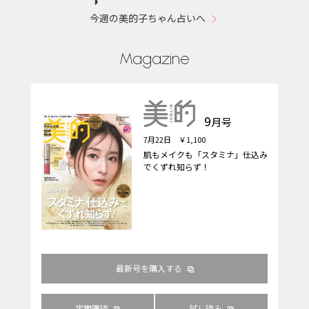
今週の美的子ちゃん占いへ
Magazine
9
月号
7月22日 ￥1,100
肌もメイクも「スタミナ」仕込み
でくずれ知らず！
最新号を購入する
定期購読
試し読み