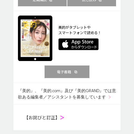
美的がタブレットや
スマートフォンで読める！
電子書籍
『美的』、『美的.com』及び『美的GRAND』では意
欲ある編集者／アシスタントを募集しています
【お詫びと訂正】
＞