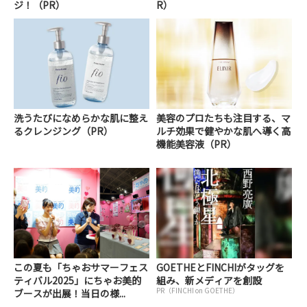
ジ！（PR）
R）
洗うたびになめらかな肌に整え
美容のプロたちも注目する、マ
るクレンジング（PR）
ルチ効果で健やかな肌へ導く高
機能美容液（PR）
この夏も「ちゃおサマーフェス
GOETHEとFINCHIがタッグを
ティバル2025」にちゃお美的
組み、新メディアを創設
PR（FINCHI on GOETHE）
ブースが出展！当日の様...