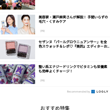
美容家・瀬戸麻実さんが解説！ 手間いらずの
毛穴・くすみケア
（PR）
セザンヌ「パールグロウニュアンサー」を全
色スウォッチ＆レポ♡『美的』エディターお...
整い系エナジードリンクでビタミンも栄養素
も効率よくチャージ！
（PR）
Recommended by
おすすめ特集