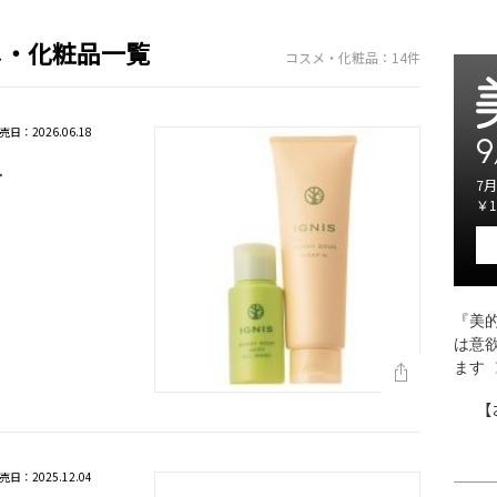
メ・化粧品一覧
コスメ・化粧品：14件
売日：2026.06.18
9
ト
7月
￥1
『美的
は意
ます
【
売日：2025.12.04