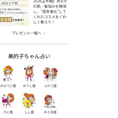
2026上半期】あなた
の肌・髪悩みを解消
し、”経年美化”して
くれたコスメをくわ
しく教えて！
プレゼント一覧へ
美的子ちゃん占い
おひつじ座
おうし座
ふたご座
かに座
しし座
おとめ座