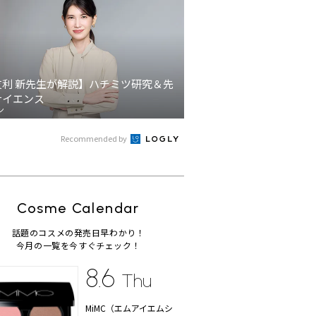
友利 新先生が解説】ハチミツ研究＆先
サイエンス
ン
Recommended by
Cosme Calendar
話題のコスメの発売日早わかり！
今月の一覧を今すぐチェック！
8.6
Thu
MiMC（エムアイエムシ