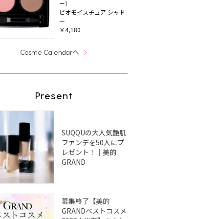
ー）
ビオモイスチュア シャド
ー
￥4,180
へ
Cosme Calendar
Present
SUQQUの大人気艶肌
ファンデを50人にプ
レゼント！｜美的
GRAND
募集終了【美的
GRANDベストコスメ