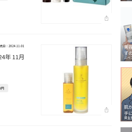
売日：2024.11.01
美
ず
4年 11月
ニベ
9円
肌
手
資生