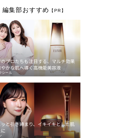
編集部おすすめ
【PR】
容のプロたちも注目する、マルチ効果
健やかな肌へ導く高機能美容液
クシール
ュッと引き締まり、イキイキとした肌
象に
ン