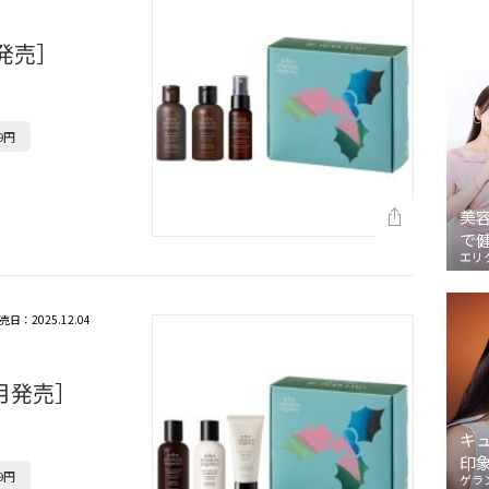
2月発売］
9円
美
で
エリ
売日：2025.12.04
12月発売］
キ
印
9円
ゲラ