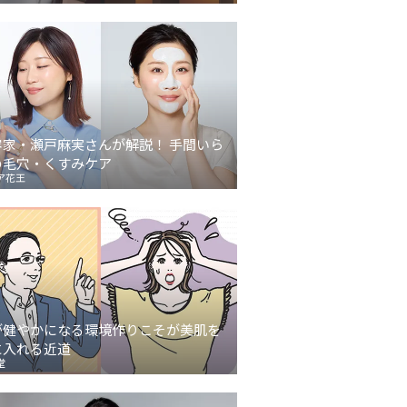
容家・瀬戸麻実さんが解説！ 手間いら
の毛穴・くすみケア
ア花王
が健やかになる環境作りこそが美肌を
に入れる近道
堂