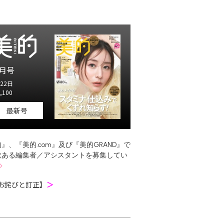
月号
22日
,100
最新号
』、『美的.com』及び『美的GRAND』で
欲ある編集者／アシスタントを募集してい
お詫びと訂正】
＞