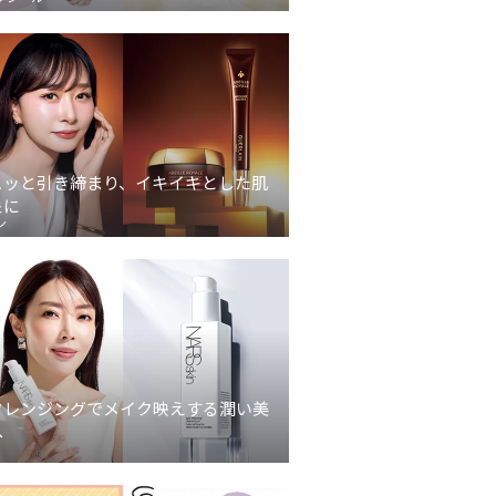
ュッと引き締まり、イキイキとした肌
象に
ン
クレンジングでメイク映えする潤い美
へ