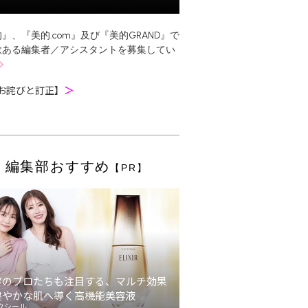
』、『美的.com』及び『美的GRAND』で
欲ある編集者／アシスタントを募集してい
お詫びと訂正】
＞
編集部おすすめ
【PR】
容のプロたちも注目する、マルチ効果
健やかな肌へ導く高機能美容液
クシール