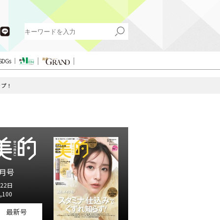
SDGs
ップ！
月号
22日
,100
最新号