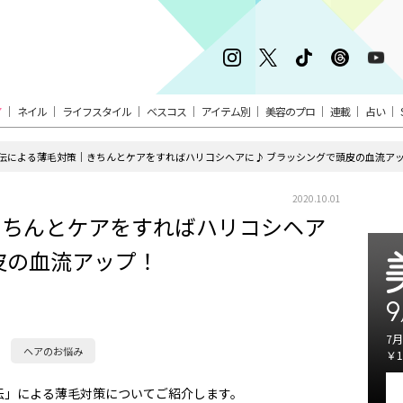
ア
ネイル
ライフスタイル
ベスコス
アイテム別
美容のプロ
連載
占い
伝による薄毛対策｜きちんとケアをすればハリコシヘアに♪ ブラッシングで頭皮の血流ア
2020.10.01
きちんとケアをすればハリコシヘア
皮の血流アップ！
9
7月
ヘアのお悩み
￥1
伝」による薄毛対策についてご紹介します。