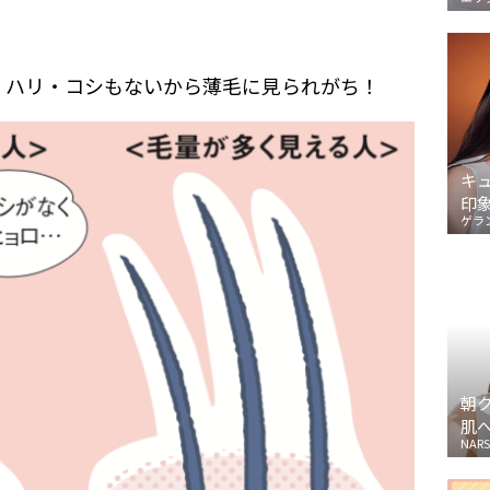
くハリ・コシもないから薄毛に見られがち！
キ
印
ゲラ
朝
肌
NARS