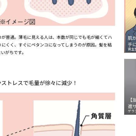
のが普通。薄毛に見える人は、本数が同じでも毛が細くてハ
肌
手
りにくく、すぐにペタンコになってしまうのが原因。髪を結
資生
まいがちです。
やストレスで毛量が徐々に減少！
【
進
ゲラ