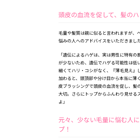
頭皮の血流を促して、髪のハ
毛量や髪質は親に似ると言われますが、ヘ
悩みの人へのアドバイスをいただきまし
「遺伝によるハゲは、実は男性に特有の
が少ないため、遺伝でハゲる可能性は低
細くてハリ・コシがなく、『薄毛見え』
加わると、頭頂部や分け目から本当に薄
皮ブラッシングで頭皮の血流を促し、髪
大切。さらにトップからふんわり見せる
よ」
元々、少ない毛量に悩む人に
プ！