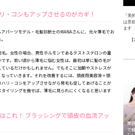
リ・コシもアップさせるのがカギ！
『美的
は意
ます
アパーツモデル・毛髪診断士のMANAさんに、元々薄毛でお
た。
【
脱毛。女性の場合、男性ホルモンであるテストステロンの量
いです。若い頃から薄毛に悩む女性は、最初は単に髪の毛が
しているだけかもしれません。でもそこに加齢やストレスが
くなっていきます。それを改善するには、頭皮用美容液＋頭
のハリ・コシをアップさせながら発毛も促してあげることが
スタイリングを施せば、薄毛に見られにくくなると思います
はこれ！ ブラッシングで頭皮の血流アッ
美
で
エリ