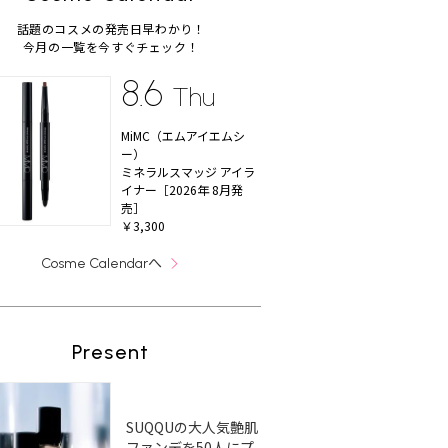
話題のコスメの発売日早わかり！
今月の一覧を今すぐチェック！
8.6
Thu
MiMC（エムアイエムシ
ー）
ミネラルスマッジ アイラ
イナー［2026年 8月発
売］
￥3,300
へ
Cosme Calendar
Present
SUQQUの大人気艶肌
ファンデを50人にプ