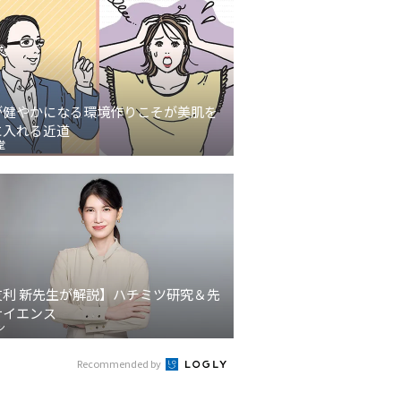
が健やかになる環境作りこそが美肌を
に入れる近道
堂
友利 新先生が解説】ハチミツ研究＆先
サイエンス
ン
Recommended by