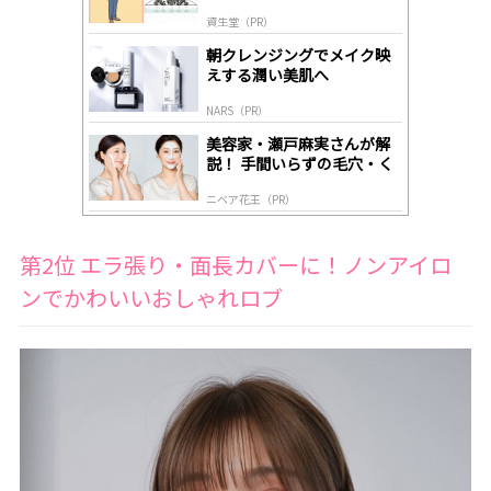
道
by
資生堂（PR）
lo
gl
朝クレンジングでメイク映
y
えする潤い美肌へ
NARS（PR）
美容家・瀬戸麻実さんが解
説！ 手間いらずの毛穴・く
すみケア
ニベア花王（PR）
第2位 エラ張り・面長カバーに！ノンアイロ
ンでかわいいおしゃれロブ