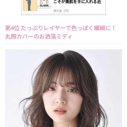
こそが美肌を手に入れる近
道
資生堂（PR）
第4位 たっぷりレイヤーで色っぽく繊細に！
丸顔カバーのお洒落ミディ