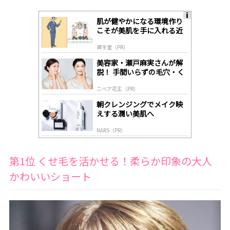
肌が健やかになる環境作り
A
こそが美肌を手に入れる近
ds
道
by
資生堂（PR）
lo
gl
美容家・瀬戸麻実さんが解
y
説！ 手間いらずの毛穴・く
すみケア
ニベア花王（PR）
朝クレンジングでメイク映
えする潤い美肌へ
NARS（PR）
第1位 くせ毛を活かせる！柔らか印象の大人
かわいいショート