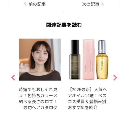
前の記事
次の記事
関連記事を読む
くせ
時短でもおしゃれ見
【2026最新】人気ヘ
【20
すす
え！色持ちカラー×
アオイル14選！ベス
ブの
13
結べる長さのロブ！
コス受賞＆髪悩み別
も垢
賞か
｜最旬ヘアカタログ
おすすめを紹介
を紹