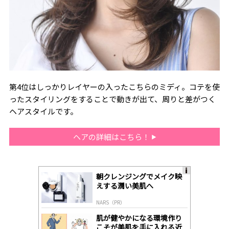
第4位はしっかりレイヤーの入ったこちらのミディ。コテを使
ったスタイリングをすることで動きが出て、周りと差がつく
ヘアスタイルです。
ヘアの詳細はこちら！
朝クレンジングでメイク映
A
えする潤い美肌へ
ds
by
NARS（PR）
lo
gl
肌が健やかになる環境作り
y
こそが美肌を手に入れる近