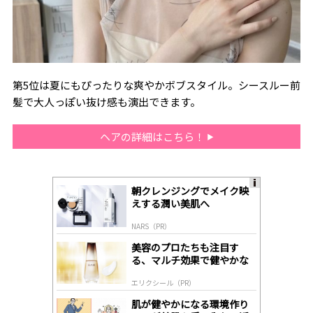
第5位は夏にもぴったりな爽やかボブスタイル。シースルー前
髪で大人っぽい抜け感も演出できます。
ヘアの詳細はこちら！
朝クレンジングでメイク映
A
えする潤い美肌へ
ds
by
NARS（PR）
lo
gl
美容のプロたちも注目す
y
る、マルチ効果で健やかな
肌へ導く高機能美容液
エリクシール（PR）
肌が健やかになる環境作り