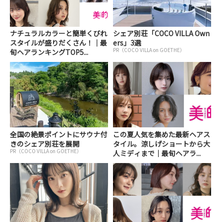
ナチュラルカラーと簡単くびれ
シェア別荘「COCO VILLA Own
スタイルが盛りだくさん！｜最
ers」3選
PR（COCO VILLA on GOETHE）
旬ヘアランキングTOP5...
全国の絶景ポイントにサウナ付
この夏人気を集めた最新ヘアス
きのシェア別荘を展開
タイル。涼しげショートから大
PR（COCO VILLA on GOETHE）
人ミディまで｜最旬ヘアラ...