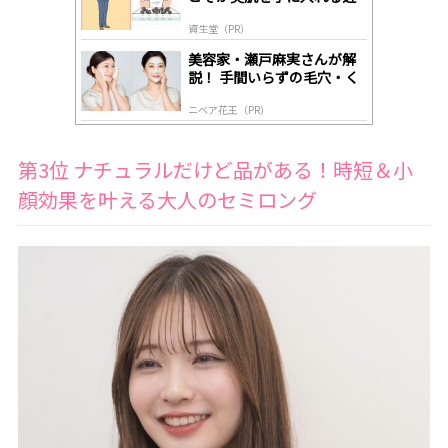
道
資生堂（PR）
美容家・瀬戸麻実さんが解
説！ 手間いらずの毛穴・く
すみケア
ニベア花王（PR）
第3位 ナチュラルだけど品がある！時短＆小
顔効果を叶える大人のセミロング