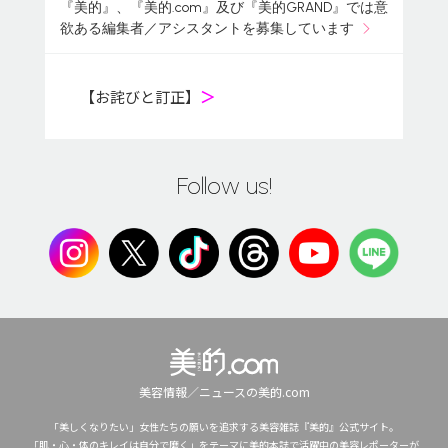
『美的』、『美的.com』及び『美的GRAND』では意
欲ある編集者／アシスタントを募集しています
【お詫びと訂正】
＞
Follow us!
美容情報／ニュースの美的.com
「美しくなりたい」女性たちの願いを追求する美容雑誌『美的』公式サイト。
「肌・心・体のキレイは自分で磨く」をテーマに美的本誌で活躍中の美容レポーターが