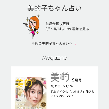
美的子ちゃん占い
毎週金曜夜更新！
8/8〜8/14までの 運勢を見る
今週の美的子ちゃん占いへ
Magazine
9
月号
7月22日 ￥1,100
肌もメイクも「スタミナ」仕込み
でくずれ知らず！