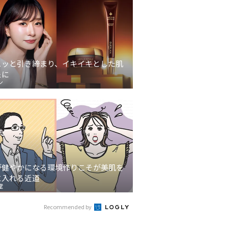
ュッと引き締まり、イキイキとした肌
象に
ン
が健やかになる環境作りこそが美肌を
に入れる近道
堂
Recommended by