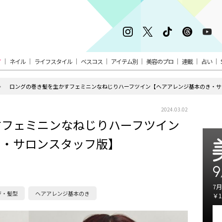
ア
ネイル
ライフスタイル
ベスコス
アイテム別
美容のプロ
連載
占い
ロングの巻き髪を生かすフェミニンなねじりハーフツイン【ヘアアレンジ基本のき・サ
2024.03.02
すフェミニンなねじりハーフツイン
き・サロンスタッフ版】
9
7月
ジ・髪型
ヘアアレンジ基本のき
￥1