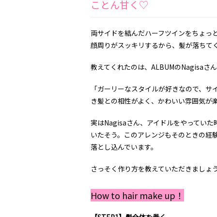
ことん甘く♡
両サイドを結んだハーフツインをちょっ
顔周りがスッキリするから、髪が落ちて
教えてくれたのは、ALBUMのNagisaさ
「ガーリーなスタイルが好きなので、サ
き髪との相性がよく、かわいい雰囲気が
実はNagisaさん、アイドルをやって
いたそう。このアレンジもそのときの経
落とし込んでいます。
さっそく作り方を教えていただきましょ
How to hair make up！