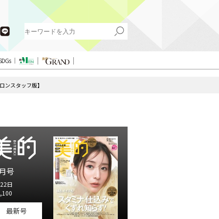
SDGs
ロンスタッフ版】
月号
22日
,100
最新号