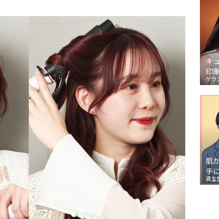
キ
印
ゲラ
肌
手
資生