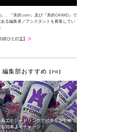
』、『美的.com』及び『美的GRAND』で
欲ある編集者／アシスタントを募集してい
お詫びと訂正】
＞
編集部おすすめ
【PR】
い系エナジードリンクでビタミンも栄
素も効率よくチャージ！
ンストーム