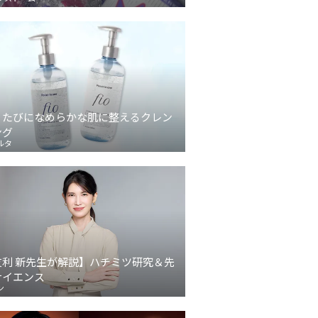
うたびになめらかな肌に整えるクレン
ング
ルタ
友利 新先生が解説】ハチミツ研究＆先
サイエンス
ン