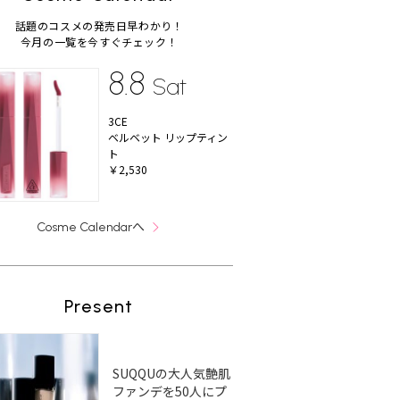
話題のコスメの発売日早わかり！
今月の一覧を今すぐチェック！
8.8
Sat
3CE
ベルベット リップティン
ト
￥2,530
へ
Cosme Calendar
Present
SUQQUの大人気艶肌
ファンデを50人にプ