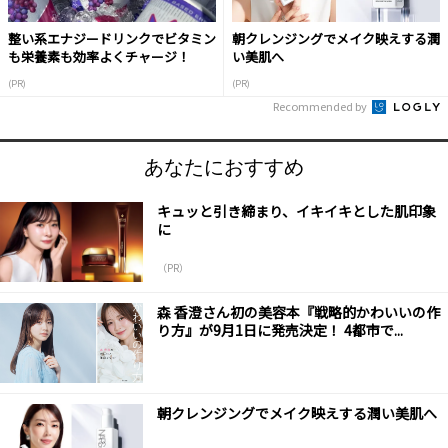
整い系エナジードリンクでビタミン
朝クレンジングでメイク映えする潤
も栄養素も効率よくチャージ！
い美肌へ
(PR)
(PR)
Recommended by
あなたにおすすめ
キュッと引き締まり、イキイキとした肌印象
に
（PR）
森 香澄さん初の美容本『戦略的かわいいの作
り方』が9月1日に発売決定！ 4都市で...
朝クレンジングでメイク映えする潤い美肌へ