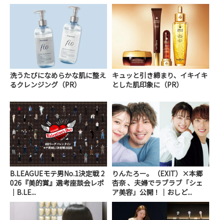
洗うたびになめらかな肌に整え
キュッと引き締まり、イキイキ
るクレンジング（PR）
とした肌印象に（PR）
B.LEAGUEモテ男No.1決定戦 2
りんたろー。（EXIT）×本郷
026『美的賞』選考座談会レポ
杏奈 、夫婦でラブラブ「シェ
｜B.LE...
ア美容」公開！｜おしど...