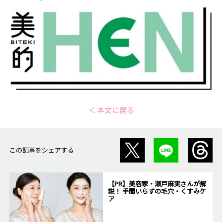
＜ 本文に戻る
この記事をシェアする
【PR】美容家・瀬戸麻実さんが解
説！ 手間いらずの毛穴・くすみケ
ア