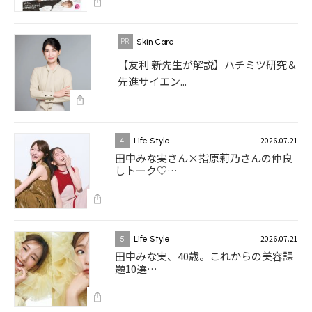
Skin Care
【友利 新先生が解説】ハチミツ研究＆
先進サイエン...
2026.07.21
4
Life Style
田中みな実さん×指原莉乃さんの仲良
しトーク♡…
2026.07.21
5
Life Style
田中みな実、40歳。これからの美容課
題10選…