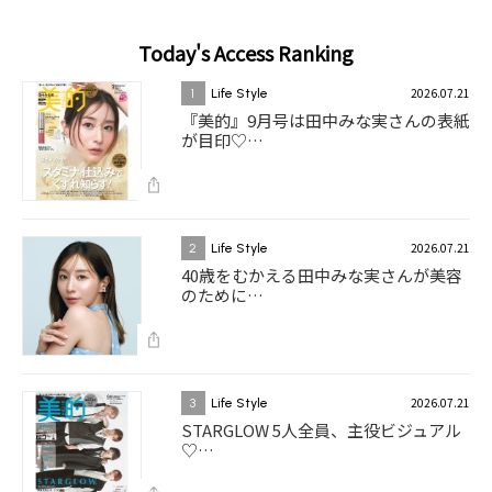
Today's Access Ranking
2026.07.21
1
Life Style
『美的』9月号は田中みな実さんの表紙
が目印♡…
2026.07.21
2
Life Style
40歳をむかえる田中みな実さんが美容
のために…
2026.07.21
3
Life Style
STARGLOW 5人全員、主役ビジュアル
♡…