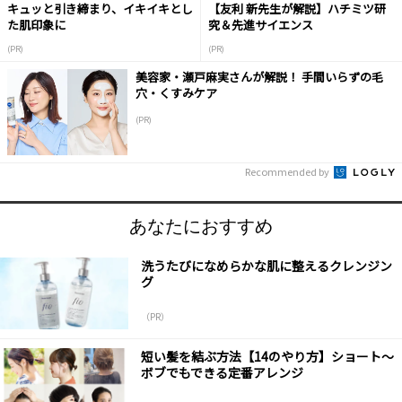
キュッと引き締まり、イキイキとし
【友利 新先生が解説】ハチミツ研
た肌印象に
究＆先進サイエンス
(PR)
(PR)
美容家・瀬戸麻実さんが解説！ 手間いらずの毛
穴・くすみケア
(PR)
Recommended by
あなたにおすすめ
洗うたびになめらかな肌に整えるクレンジン
グ
（PR）
短い髪を結ぶ方法【14のやり方】ショート～
ボブでもできる定番アレンジ