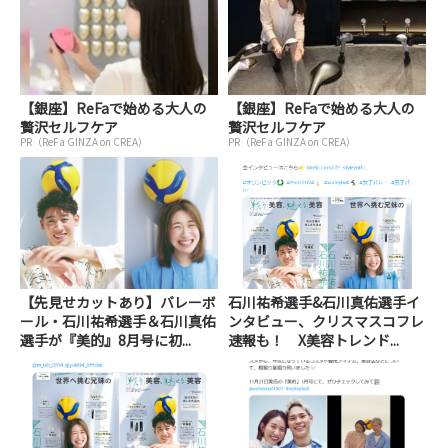
【銀座】ReFaで始める大人の
【銀座】ReFaで始める大人の
贅沢セルフケア
贅沢セルフケア
PR（ReFa GINZA on CREA）
PR（ReFa GINZA on CREA）
【先見せカットあり】バレーボ
石川祐希選手&石川真佑選手イ
ール・石川祐希選手＆石川真佑
ンタビュー、クリスマスコフレ
選手が『美的』8月号に初...
速報も！ X美容トレンド...