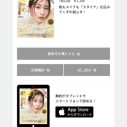
7月22日 ￥1,100
肌もメイクも「スタミナ」仕込み
でくずれ知らず！
最新号を購入する
定期購読
試し読み
美的がタブレットや
スマートフォンで読める！