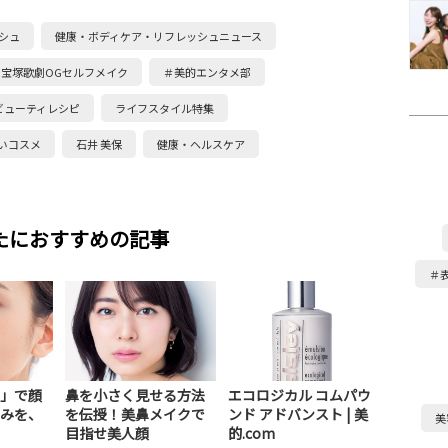
シュ
健康・ボディケア・リフレッシュニュース
宝塚歌劇OGセルフメイク
＃美的エンタメ部
ビューティレシピ
ライフスタイル特集
いコスメ
石井 美保
健康・ヘルスケア
たにおすすめの記事
＃
」で顔
鼻を小さく見せる方法
エコロジカル コムパウ
みを、
を伝授！美鼻メイクで
ンド アドバンスト | 美
美
目指せ美人顔
的.com