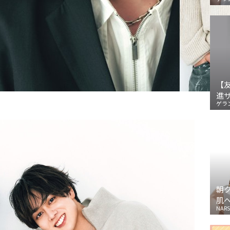
【
進
ゲラ
朝
肌
NARS