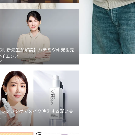
友利 新先生が解説】ハチミツ研究＆先
サイエンス
ン
クレンジングでメイク映えする潤い美
へ