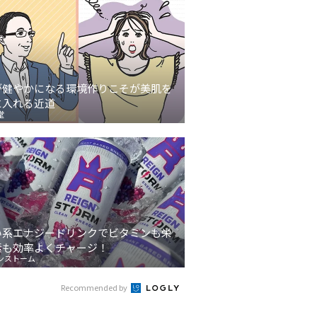
が健やかになる環境作りこそが美肌を
に入れる近道
堂
い系エナジードリンクでビタミンも栄
素も効率よくチャージ！
ンストーム
Recommended by