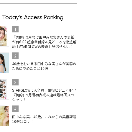
Today's Access Ranking
1
『美的』9月号は田中みな実さんの表紙
が目印♡ 超豪華付録＆見どころを徹底解
説｜STARGLOWの表紙も見逃せない！
2
40歳をむかえる田中みな実さんが美容の
ためにやめたこと10選
3
STARGLOW 5人全員、主役ビジュアル♡
『美的』9月号初表紙＆連載最終回スペ
シャル！
4
田中みな実、40歳。これからの美容課題
10選はコレ！