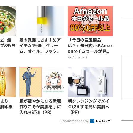
kg】最
髪の保湿におすすめア
「今日の目玉商品
ープ&もち
イテム19 選｜クリー
は？」毎日変わるAmaz
ム、オイル、ワック...
onタイムセールが見...
PR(Amazon)
まり、
肌が健やかになる環境
朝クレンジングでメイ
肌印象
作りこそが美肌を手に
ク映えする潤い美肌へ
入れる近道（PR）
（PR）
Recommended by