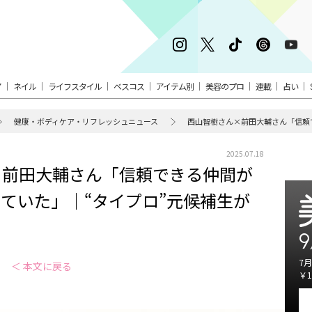
ア
ネイル
ライフスタイル
ベスコス
アイテム別
美容のプロ
連載
占い
健康・ボディケア・リフレッシュニュース
西山智樹さん×前田大輔さん「信頼
2025.07.18
×前田大輔さん「信頼できる仲間が
ていた」｜“タイプロ”元候補生が
9
7月
＜ 本文に戻る
￥1