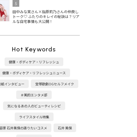
5
田中みな実さん×指原莉乃さんの仲良し
トーク♡ ふたりのキレイの秘訣は？リア
ルな自宅事情も大公開！
Hot Keywords
健康・ボディケア・リフレッシュ
健康・ボディケア・リフレッシュニュース
表紙インタビュー
宝塚歌劇OGセルフメイク
＃美的エンタメ部
気になるあの人のビューティレシピ
ライフスタイル特集
容家 石井美保の語りたいコスメ
石井 美保