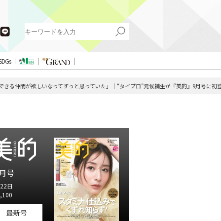
SDGs
できる仲間が欲しいなってずっと思っていた」｜“タイプロ”元候補生が『美的』9月号に初
月号
22日
,100
最新号