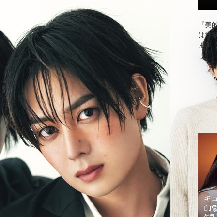
『美的
は意
ます
【
キ
印
ゲラ