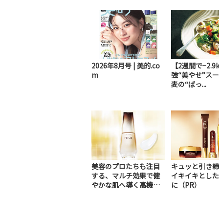
2026年8月号 | 美的.co
【2週間で−2.9
m
強“美やせ”ス
麦の“ばっ...
美容のプロたちも注目
キュッと引き締
する、マルチ効果で健
イキイキとした
やかな肌へ導く高機能
に（PR）
美容液（PR）