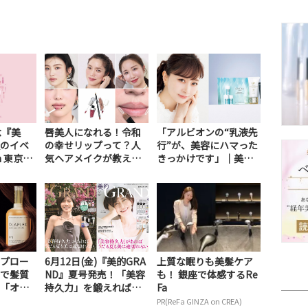
念『美
唇美人になれる！令和
「アルビオンの“乳液先
のイベ
の幸せリップって？人
行”が、美容にハマった
n 東京ミ
気ヘアメイクが教える
きっかけです」｜美容
.
新メソッドを解説
家 石井美保の語...
プロー
6月12日(金)『美的GRA
上質な眠りも美髪ケア
で髪質
ND』夏号発売！「美容
も！ 銀座で体感するRe
「オラ
持久力」を鍛えれば、
Fa
堀！...
うだる夏も...
PR(ReFa GINZA on CREA)