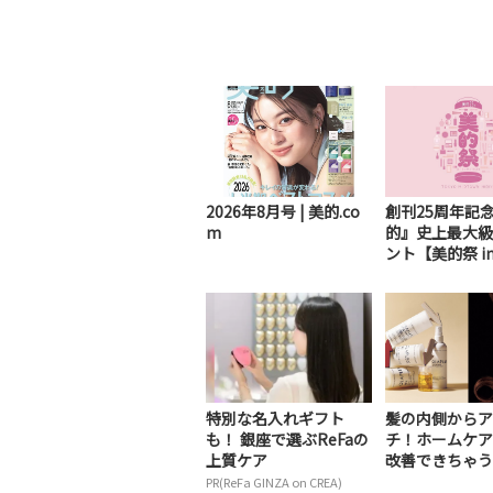
2026年8月号 | 美的.co
創刊25周年記
m
的』史上最大級
ント【美的祭 i
ッドタウン日比..
特別な名入れギフト
髪の内側からア
も！ 銀座で選ぶReFaの
チ！ホームケア
上質ケア
改善できちゃう
プレックス」を深
PR(ReFa GINZA on CREA)