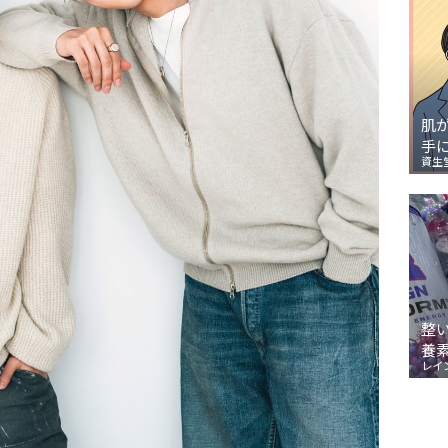
肌
手
資生
整
養
レイ