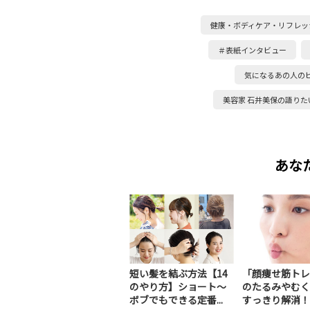
健康・ボディケア・リフレッ
＃表紙インタビュー
気になるあの人の
美容家 石井美保の語りた
あな
短い髪を結ぶ方法【14
「顔痩せ筋トレ
のやり方】ショート～
のたるみやむく
ボブでもできる定番...
すっきり解消！