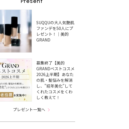
Present
SUQQUの大人気艶肌
ファンデを50人にプ
レゼント！｜美的
GRAND
募集終了【美的
GRANDベストコスメ
2026上半期】あなた
の肌・髪悩みを解消
し、”経年美化”して
くれたコスメをくわ
しく教えて！
プレゼント一覧へ