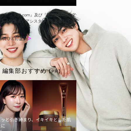
』、『美的.com』及び『美的GRAND』で
欲ある編集者／アシスタントを募集してい
お詫びと訂正】
＞
編集部おすすめ
【PR】
ュッと引き締まり、イキイキとした肌
象に
ン