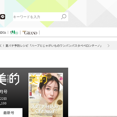
SDGs
く！ 夏バテ予防レシピ「ハーブとじゃがいものワンパンパスタペペロンチーノ」
（
月号
22日
,100
最新号