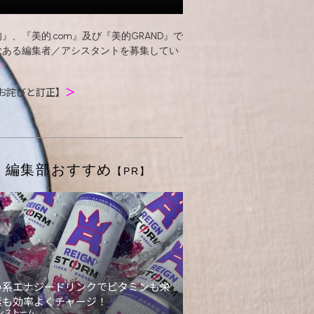
』、『美的.com』及び『美的GRAND』で
欲ある編集者／アシスタントを募集してい
お詫びと訂正】
＞
編集部おすすめ
【PR】
い系エナジードリンクでビタミンも栄
素も効率よくチャージ！
ンストーム