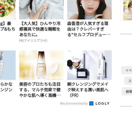
kg】最
【大人気】ひんやり冷
森香澄が人気すぎる理
ープ&もち
感寝具で快適な睡眠を
由は？クレバーすぎ
あなたに。
る“セルフプロデュー
ス...
PR(アイリスプラザ)
イベ
ス
らかな
美容のプロたちも注目
朝クレンジングでメイ
ンジン
する、マルチ効果で健
ク映えする潤い美肌へ
健
やかな肌へ導く高機能
（PR）
美容液（PR）
Recommended by