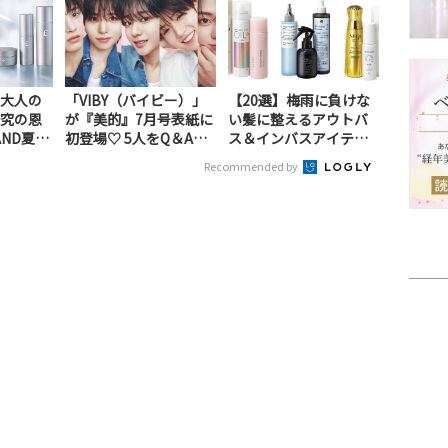
大人の
「VIBY（バイビー）」
【20選】梅雨に負けな
究の恩
が『美的』7月号表紙に
い髪に整えるアウトバ
ND夏
初登場♡ 5人をQ＆Aで
ス＆インバスアイテム
深掘り＆ス...
をピックアップ
Recommended by