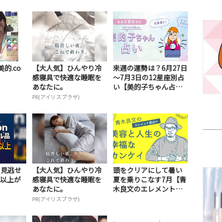
美的.co
【大人気】ひんやり冷
来週の運勢は？6月27日
感寝具で快適な睡眠を
～7月3日の12星座別占
あなたに。
い【美的子ちゃん占
い】
PR(アイリスプラザ)
も見逃せ
【大人気】ひんやり冷
頭をクリアにして暑い
F以上が
感寝具で快適な睡眠を
夏を乗りこなす7月【青
あなたに。
木良文のエレメント別
占い～美容と人生の...
PR(アイリスプラザ)