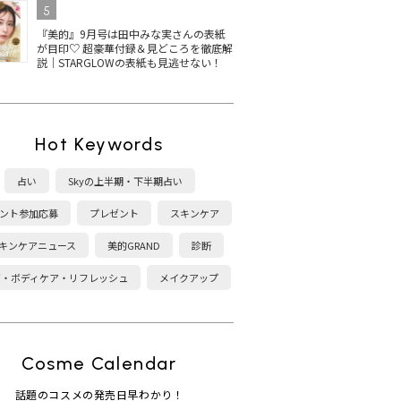
5
『美的』9月号は田中みな実さんの表紙
が目印♡ 超豪華付録＆見どころを徹底解
説｜STARGLOWの表紙も見逃せない！
Hot Keywords
占い
Skyの上半期・下半期占い
ント参加応募
プレゼント
スキンケア
キンケアニュース
美的GRAND
診断
康・ボディケア・リフレッシュ
メイクアップ
Cosme Calendar
話題のコスメの発売日早わかり！