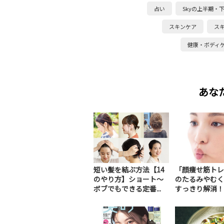
占い
Skyの上半期・
スキンケア
ス
健康・ボディ
あな
短い髪を結ぶ方法【14
「顔痩せ筋トレ
のやり方】ショート～
のたるみやむく
ボブでもできる定番...
すっきり解消！