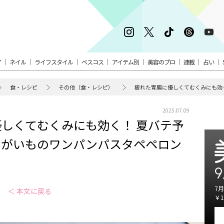
ア
ネイル
ライフスタイル
ベスコス
アイテム別
美容のプロ
連載
占い
食・レシピ
その他（食・レシピ）
疲れた胃腸に優しくてむくみにも効
2025.07.09
しくてむくみにも効く！ 夏バテ予
ゃがいものワンパンパスタペペロン
9
7月
＜ 本文に戻る
￥1