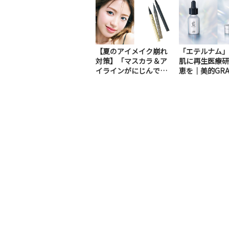
【夏のアイメイク崩れ
「エテルナム」
対策】「マスカラ＆ア
肌に再生医療研
イラインがにじんで目
恵を｜美的GRA
の下が真っ黒に…」H...
号・共通付録