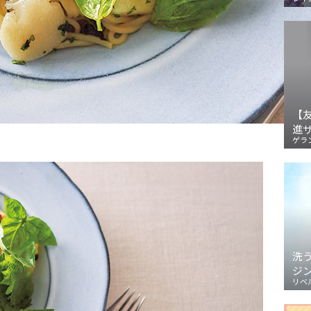
【
進
ゲラ
洗
ジ
リベ