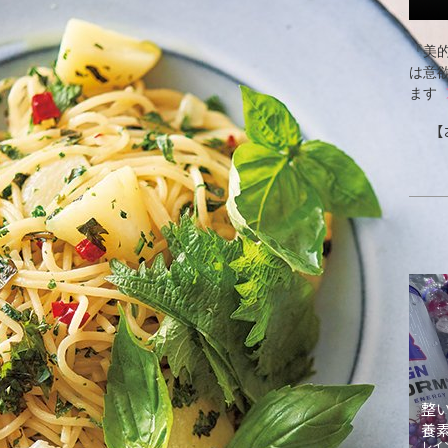
『美的
は意
ます
【
整
養
レイ