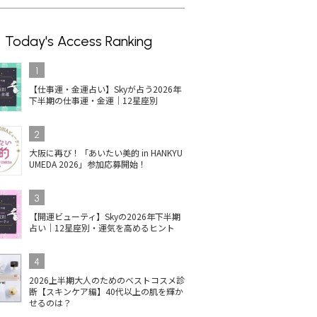
Today's Access Ranking
1
【仕事運・金運占い】Skyが占う2026年
下半期の仕事運・金運｜12星座別
2
大阪に再び！「あいたい美的 in HANKYU
UMEDA 2026」参加応募開始！
3
【開運ビューティ】Skyの2026年下半期
占い｜12星座別・運気を高めるヒント
4
2026上半期大人のためのベストコスメ診
断【スキンケア編】40代以上の肌を輝か
せるのは？