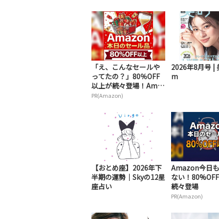
「え、こんなセールや
2026年8月号 | 
ってたの？」80％OFF
m
以上が続々登場！Amaz
onの本気が...
PR(Amazon)
【おとめ座】2026年下
Amazon今日
半期の運勢｜Skyの12星
ない！80%OF
座占い
続々登場
PR(Amazon)