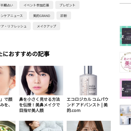
下半期占い
イベント参加応募
プレゼント
キンケアニュース
美的GRAND
診断
ケア・リフレッシュ
メイクアップ
たにおすすめの記事
」で顔
鼻を小さく見せる方法
エコロジカル コムパウ
みを、
を伝授！美鼻メイクで
ンド アドバンスト | 美
目指せ美人顔
的.com