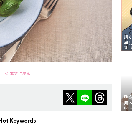
肌
手
資生
＜ 本文に戻る
朝
肌
NARS
Hot Keywords