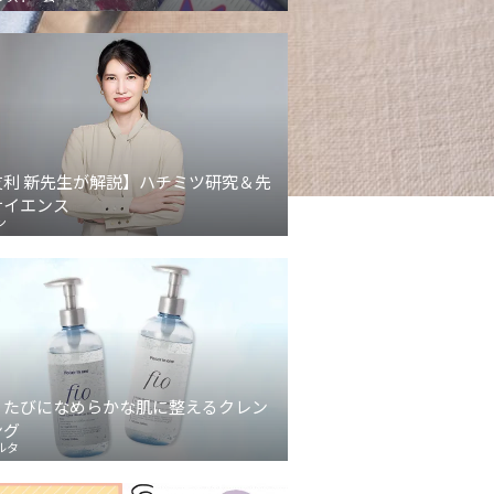
友利 新先生が解説】ハチミツ研究＆先
サイエンス
ン
うたびになめらかな肌に整えるクレン
ング
ルタ