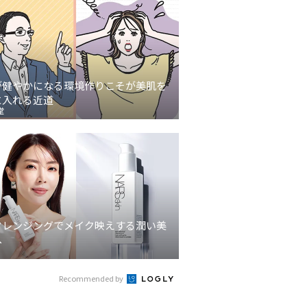
が健やかになる環境作りこそが美肌を
に入れる近道
堂
クレンジングでメイク映えする潤い美
へ
Recommended by