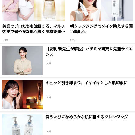
美容のプロたちも注目する、マルチ
朝クレンジングでメイク映えする潤
効果で健やかな肌へ導く高機能美容
い美肌へ
液
(PR)
(PR)
【友利 新先生が解説】ハチミツ研究＆先進サイエ
ンス
(PR)
キュッと引き締まり、イキイキとした肌印象に
(PR)
洗うたびになめらかな肌に整えるクレンジング
(PR)