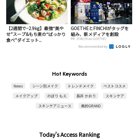
【2週間で−2.9kg】最強“美や
GOETHEとFINCHIがタッグを
せ”スープ&もち麦の“ばっかり
組み、新メディアを創設
PR（FINCHI on GOETHE）
食べ”ダイエット...
Recommended by
Hot Keywords
News
シーン別メイク
トレンドメイク
ベストコスメ
メイクアップ
のぼり もえ
長井 かおり
スキンケア
スキンケアニュース
美的GRAND
Today's Access Ranking