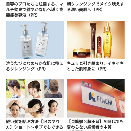
美容のプロたちも注目する、マ
朝クレンジングでメイク映えす
ルチ効果で健やかな肌へ導く高
る潤い美肌へ（PR）
機能美容液（PR）
洗うたびになめらかな肌に整え
キュッと引き締まり、イキイキ
るクレンジング（PR）
とした肌印象に（PR）
短い髪を結ぶ方法【14のやり
【見城徹×藤田晋】AI時代でも
方】ショート～ボブでもできる
変わらない経営者の本質