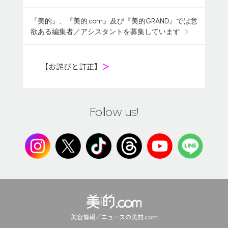
『美的』、『美的.com』及び『美的GRAND』では意
欲ある編集者／アシスタントを募集しています
【お詫びと訂正】
＞
Follow us!
美容情報／ニュースの美的.com