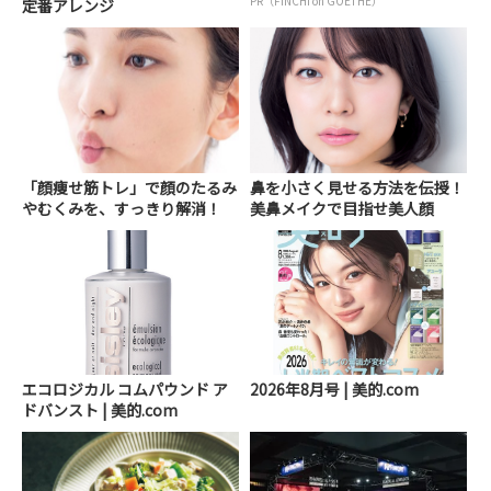
PR（FINCHI on GOETHE）
定番アレンジ
「顔痩せ筋トレ」で顔のたるみ
鼻を小さく見せる方法を伝授！
やむくみを、すっきり解消！
美鼻メイクで目指せ美人顔
エコロジカル コムパウンド ア
2026年8月号 | 美的.com
ドバンスト | 美的.com