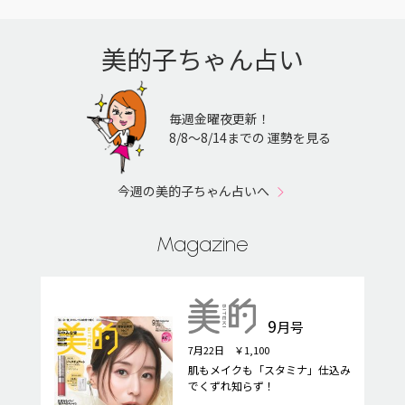
美的子ちゃん占い
毎週金曜夜更新！
8/8〜8/14までの 運勢を見る
今週の美的子ちゃん占いへ
Magazine
9
月号
7月22日 ￥1,100
肌もメイクも「スタミナ」仕込み
でくずれ知らず！