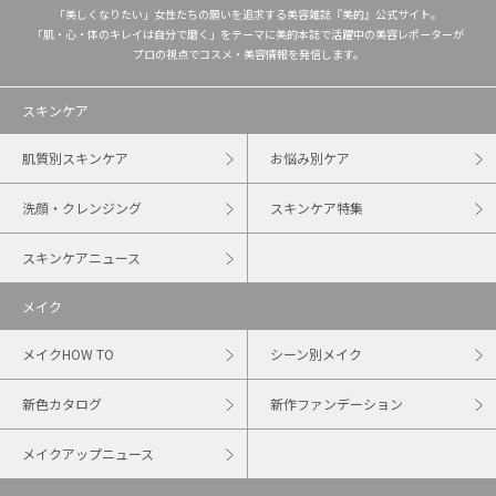
「美しくなりたい」女性たちの願いを追求する美容雑誌『美的』公式サイト。
「肌・心・体のキレイは自分で磨く」をテーマに美的本誌で活躍中の美容レポーターが
プロの視点でコスメ・美容情報を発信します。
スキンケア
肌質別スキンケア
お悩み別ケア
洗顔・クレンジング
スキンケア特集
スキンケアニュース
メイク
メイクHOW TO
シーン別メイク
新色カタログ
新作ファンデーション
メイクアップニュース