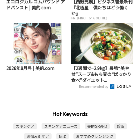
エコロジカル コムパウンド ア
【西野亮廣】ビジネス書最新刊
ドバンスト | 美的.com
『北極星 僕たちはどう働く
か』
PR（FINCHI on GOETHE）
2026年8月号 | 美的.com
【2週間で−2.9kg】最強“美や
せ”スープ&もち麦の“ばっかり
食べ”ダイエット...
Recommended by
Hot Keywords
スキンケア
スキンケアニュース
美的GRAND
診断
お悩み別ケア
保湿
おすすめクレンジング