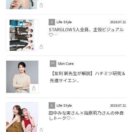
2026.07.21
3
Life Style
STARGLOW 5人全員、主役ビジュアル
♡…
Skin Care
【友利 新先生が解説】ハチミツ研究＆
先進サイエン...
2026.07.21
4
Life Style
田中みな実さん×指原莉乃さんの仲良
しトーク♡…