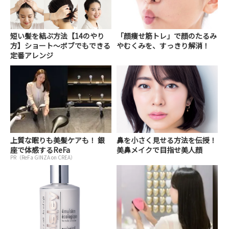
短い髪を結ぶ方法【14のやり
「顔痩せ筋トレ」で顔のたるみ
方】ショート～ボブでもできる
やむくみを、すっきり解消！
定番アレンジ
上質な眠りも美髪ケアも！ 銀
鼻を小さく見せる方法を伝授！
座で体感するReFa
美鼻メイクで目指せ美人顔
PR（ReFa GINZA on CREA）