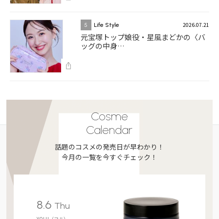
2026.07.21
5
Life Style
元宝塚トップ娘役・星風まどかの〈バ
ッグの中身…
Cosme
Calendar
話題のコスメの発売日が早わかり！
今月の一覧を今すぐチェック！
8.6
Thu
YOLU（ヨル）