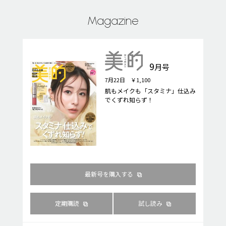
Magazine
9
月号
7月22日 ￥1,100
肌もメイクも「スタミナ」仕込み
でくずれ知らず！
最新号を購入する
定期購読
試し読み