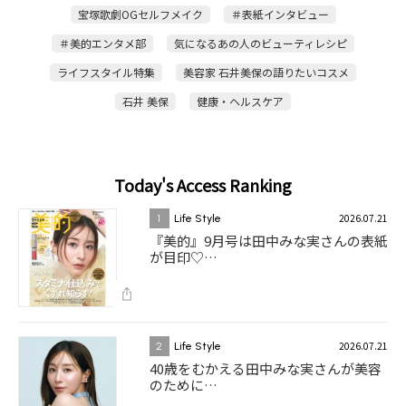
宝塚歌劇OGセルフメイク
＃表紙インタビュー
＃美的エンタメ部
気になるあの人のビューティレシピ
ライフスタイル特集
美容家 石井美保の語りたいコスメ
石井 美保
健康・ヘルスケア
Today's Access Ranking
2026.07.21
1
Life Style
『美的』9月号は田中みな実さんの表紙
が目印♡…
2026.07.21
2
Life Style
40歳をむかえる田中みな実さんが美容
のために…