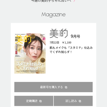
今週の美的子ちゃん占いへ
Magazine
9
月号
7月22日 ￥1,100
肌もメイクも「スタミナ」仕込み
でくずれ知らず！
最新号を購入する
定期購読
試し読み