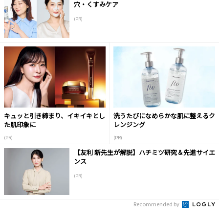
穴・くすみケア
(PR)
キュッと引き締まり、イキイキとし
洗うたびになめらかな肌に整えるク
た肌印象に
レンジング
(PR)
(PR)
【友利 新先生が解説】ハチミツ研究＆先進サイエ
ンス
(PR)
Recommended by