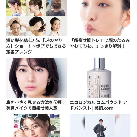
短い髪を結ぶ方法【14のやり
「顔痩せ筋トレ」で顔のたるみ
方】ショート～ボブでもできる
やむくみを、すっきり解消！
定番アレンジ
鼻を小さく見せる方法を伝授！
エコロジカル コムパウンド ア
美鼻メイクで目指せ美人顔
ドバンスト | 美的.com