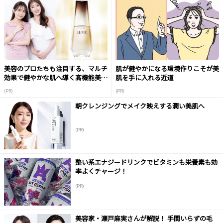
美容のプロたちも注目する、マルチ
肌が健やかになる環境作りこそが美
効果で健やかな肌へ導く高機能美容
肌を手に入れる近道
液
(PR)
(PR)
朝クレンジングでメイク映えする潤い美肌へ
(PR)
整い系エナジードリンクでビタミンも栄養素も効
率よくチャージ！
(PR)
美容家・瀬戸麻実さんが解説！ 手間いらずの毛