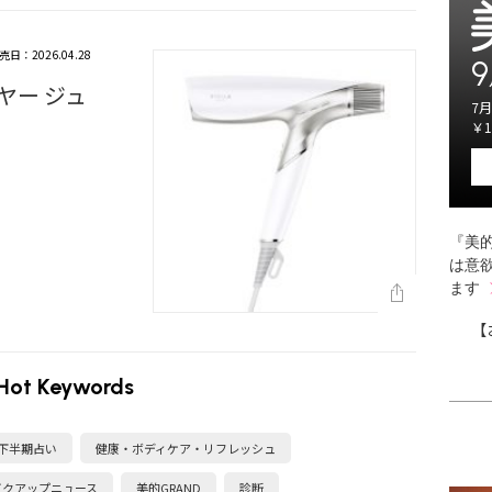
売日：2026.04.28
9
ヤー ジュ
7月
￥1
『美的
は意
ます
【
Hot Keywords
・下半期占い
健康・ボディケア・リフレッシュ
イクアップニュース
美的GRAND
診断