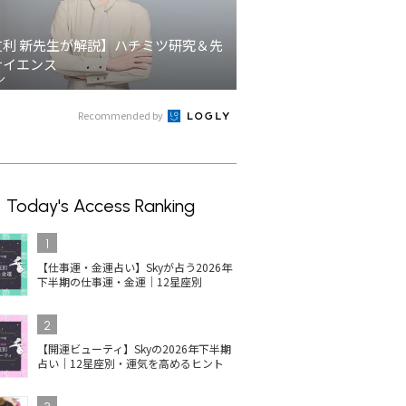
友利 新先生が解説】ハチミツ研究＆先
サイエンス
ン
Recommended by
Today's Access Ranking
1
【仕事運・金運占い】Skyが占う2026年
下半期の仕事運・金運｜12星座別
2
【開運ビューティ】Skyの2026年下半期
占い｜12星座別・運気を高めるヒント