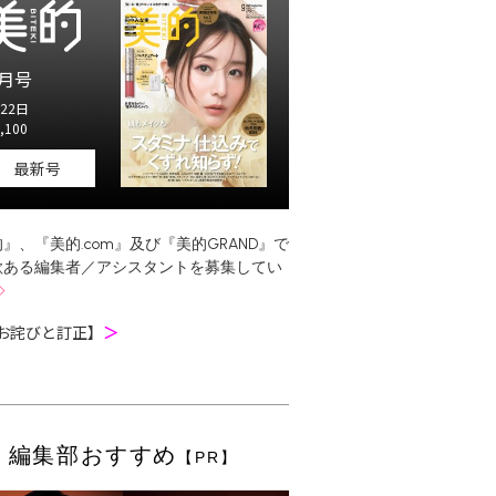
月号
22日
,100
最新号
』、『美的.com』及び『美的GRAND』で
欲ある編集者／アシスタントを募集してい
お詫びと訂正】
＞
編集部おすすめ
【PR】