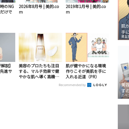
時のNG
2026年8月号 | 美的.co
2019年1月号 | 美的.co
だけで
m
m
肌
手
資生
が解説】
美容のプロたちも注目
肌が健やかになる環境
先進サ
する、マルチ効果で健
作りこそが美肌を手に
）
やかな肌へ導く高機能
入れる近道（PR）
美容液（PR）
美
Recommended by
ず
ニベ