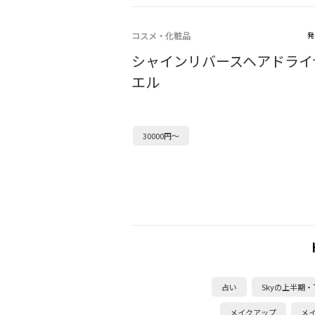
コスメ・化粧品
発
シャインリバースヘアドライ
エル
30000円～
占い
Skyの上半期
メイクアップ
メ