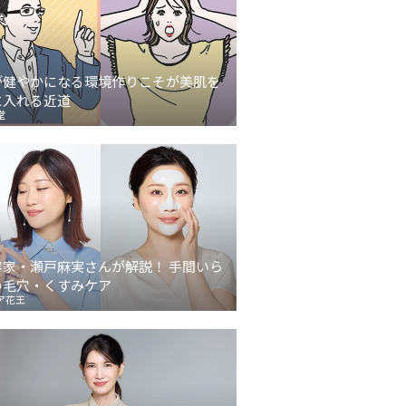
が健やかになる環境作りこそが美肌を
に入れる近道
堂
容家・瀬戸麻実さんが解説！ 手間いら
の毛穴・くすみケア
ア花王