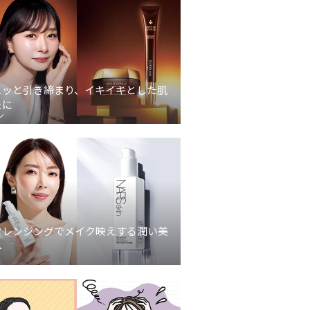
ュッと引き締まり、イキイキとした肌
象に
ン
クレンジングでメイク映えする潤い美
へ