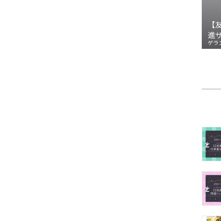
【
進
ゲラ