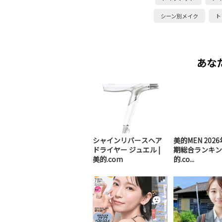
シーン別メイク
ト
あな
シャインリバースヘア
美的MEN 202
ドライヤー ジュエル |
期総合ランキング
美的.com
的.co...