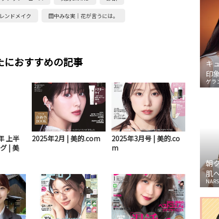
レンドメイク
田中みな実｜花が言うには。
たにおすすめの記事
キ
印
ゲラ
6年 上半
2025年2月 | 美的.com
2025年3月号 | 美的.co
 | 美
m
朝
肌
NARS