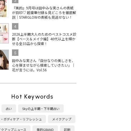
3
『美的』9月号は田中みな実さんの表紙
が目印♡ 超豪華付録＆見どころを徹底解
説｜STARGLOWの表紙も見逃せない！
4
2026上半期大人のためのベストコスメ診
断【ベース＆メイク編】40代以上を輝か
せる全33品から探索！
5
田中みな実さん「自分なりの美しさを、
心を弾ませながら模索していきたい」｜
花が言うには。Vol.56
Hot Keywords
占い
Skyの上半期・下半期占い
康・ボディケア・リフレッシュ
メイクアップ
イクアップニュース
美的GRAND
診断