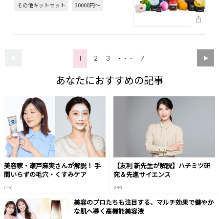
その他キットセット
30000円～
1
2
3
7
・・・
あなたにおすすめの記事
美容家・瀬戸麻実さんが解説！ 手
【友利 新先生が解説】ハチミツ研
間いらずの毛穴・くすみケア
究＆先進サイエンス
(PR)
(PR)
美容のプロたちも注目する、マルチ効果で健やか
な肌へ導く高機能美容液