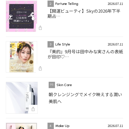
2026.07.11
2
Fortune Telling
【開運ビューティ】Skyの2026年下半
期占…
2026.07.11
3
Life Style
『美的』9月号は田中みな実さんの表紙
が目印♡…
Skin Care
朝クレンジングでメイク映えする潤い
美肌へ
2026.07.11
4
Make Up