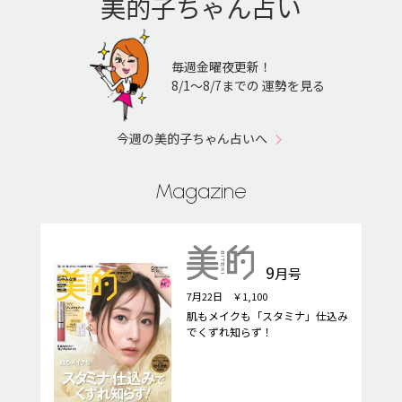
美的子ちゃん占い
毎週金曜夜更新！
8/1〜8/7までの 運勢を見る
今週の美的子ちゃん占いへ
Magazine
9
月号
7月22日 ￥1,100
肌もメイクも「スタミナ」仕込み
でくずれ知らず！