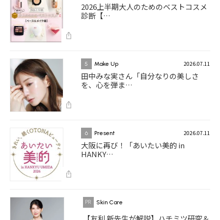
2026上半期大人のためのベストコスメ
診断【…
2026.07.11
5
Make Up
田中みな実さん「自分なりの美しさ
を、心を弾ま…
2026.07.11
6
Present
大阪に再び！「あいたい美的 in
HANKY…
Skin Care
【友利 新先生が解説】ハチミツ研究＆