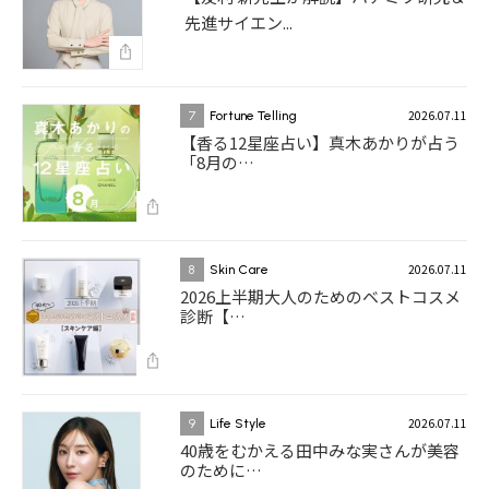
先進サイエン...
2026.07.11
7
Fortune Telling
【香る12星座占い】真木あかりが占う
「8月の…
2026.07.11
8
Skin Care
2026上半期大人のためのベストコスメ
診断【…
2026.07.11
9
Life Style
40歳をむかえる田中みな実さんが美容
のために…