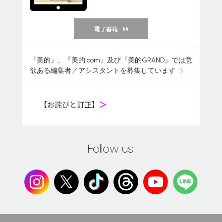
電子書籍
『美的』、『美的.com』及び『美的GRAND』では意
欲ある編集者／アシスタントを募集しています
【お詫びと訂正】
＞
Follow us!