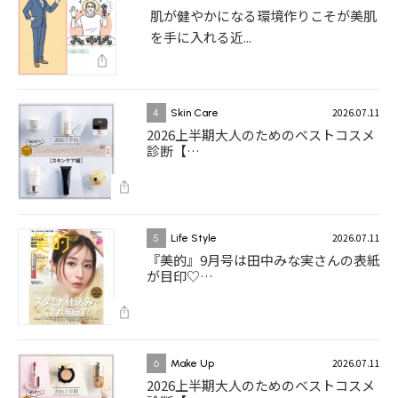
肌が健やかになる環境作りこそが美肌
を手に入れる近...
2026.07.11
4
Skin Care
2026上半期大人のためのベストコスメ
診断【…
2026.07.11
5
Life Style
『美的』9月号は田中みな実さんの表紙
が目印♡…
2026.07.11
6
Make Up
2026上半期大人のためのベストコスメ