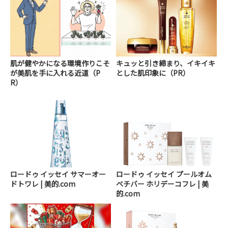
肌が健やかになる環境作りこそ
キュッと引き締まり、イキイキ
が美肌を手に入れる近道（P
とした肌印象に（PR）
R）
ロードゥ イッセイ サマーオー
ロードゥ イッセイ プールオム
ドトワレ | 美的.com
ベチバー ホリデーコフレ | 美
的.com