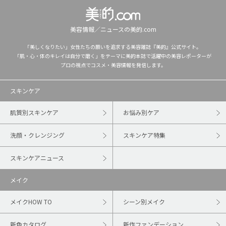
美容情報／ニュースの美的.com
「美しくなりたい」女性たちの願いを追求する美容雑誌『美的』公式サイト。
「肌・心・体のキレイは自分で磨く」をテーマに美的本誌で活躍中の美容レポーターが
プロの視点でコスメ・美容情報を発信します。
スキンケア
肌質別スキンケア
お悩み別ケア
洗顔・クレンジング
スキンケア特集
スキンケアニュース
メイク
メイクHOW TO
シーン別メイク
新色カタログ
新作ファンデーション