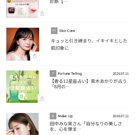
診断【…
Skin Care
キュッと引き締まり、イキイキとした
肌印象に
2026.07.11
7
Fortune Telling
【香る12星座占い】真木あかりが占う
「8月の…
2026.07.11
8
Make Up
田中みな実さん「自分なりの美しさ
を、心を弾ま…