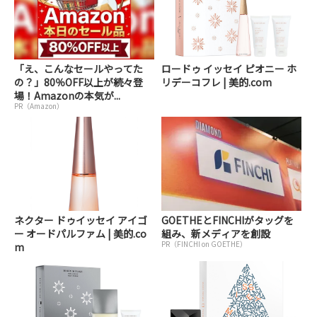
「え、こんなセールやってた
ロードゥ イッセイ ピオニー ホ
の？」80％OFF以上が続々登
リデーコフレ | 美的.com
場！Amazonの本気が...
PR（Amazon）
ネクター ドゥイッセイ アイゴ
GOETHEとFINCHIがタッグを
ー オードパルファム | 美的.co
組み、新メディアを創設
PR（FINCHI on GOETHE）
m