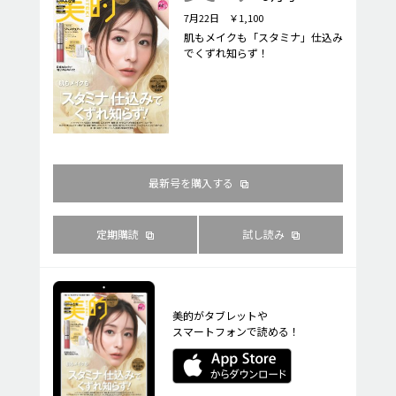
7月22日 ￥1,100
肌もメイクも「スタミナ」仕込み
でくずれ知らず！
最新号を購入する
定期購読
試し読み
美的がタブレットや
スマートフォンで読める！