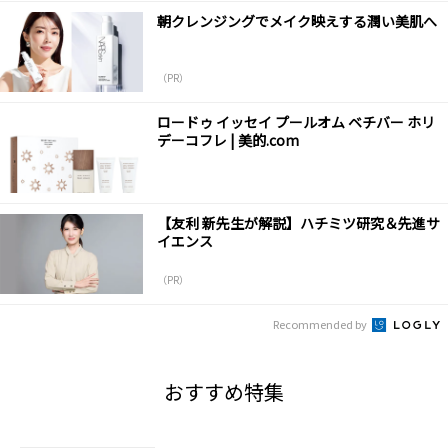
朝クレンジングでメイク映えする潤い美肌へ
（PR）
ロードゥ イッセイ プールオム ベチバー ホリ
デーコフレ | 美的.com
【友利 新先生が解説】ハチミツ研究＆先進サ
イエンス
（PR）
Recommended by
おすすめ特集