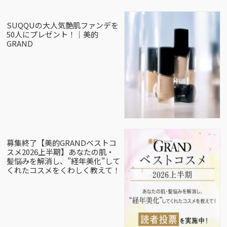
SUQQUの大人気艶肌ファンデを
50人にプレゼント！｜美的
GRAND
募集終了【美的GRANDベストコ
スメ2026上半期】あなたの肌・
髪悩みを解消し、”経年美化”して
くれたコスメをくわしく教えて！