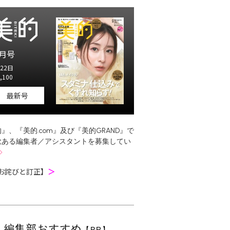
月号
22日
,100
最新号
』、『美的.com』及び『美的GRAND』で
欲ある編集者／アシスタントを募集してい
お詫びと訂正】
＞
編集部おすすめ
【PR】