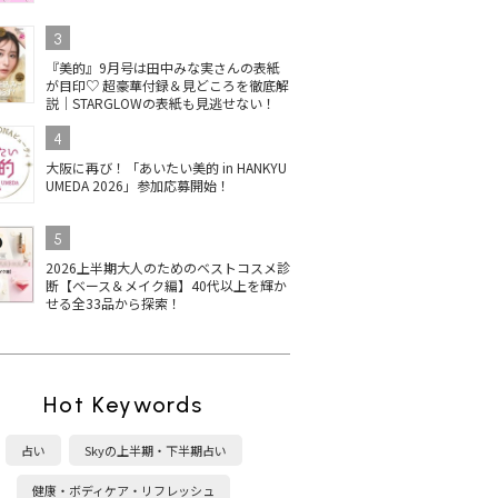
3
『美的』9月号は田中みな実さんの表紙
が目印♡ 超豪華付録＆見どころを徹底解
説｜STARGLOWの表紙も見逃せない！
4
大阪に再び！「あいたい美的 in HANKYU
UMEDA 2026」参加応募開始！
5
2026上半期大人のためのベストコスメ診
断【ベース＆メイク編】40代以上を輝か
せる全33品から探索！
Hot Keywords
占い
Skyの上半期・下半期占い
健康・ボディケア・リフレッシュ