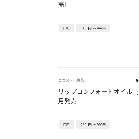
売］
口紅
2201円～4999円
コスメ・化粧品
発
リップコンフォートオイル［20
月発売］
口紅
2201円～4999円