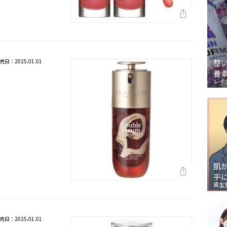
売日：2025.01.01
整
養
レイ
肌
手
資生
売日：2025.01.01