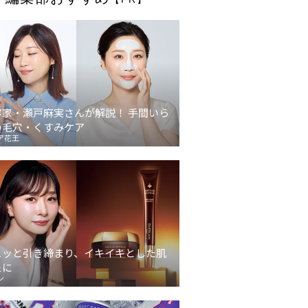
容家・瀬戸麻実さんが解説！ 手間いら
の毛穴・くすみケア
ア花王
ュッと引き締まり、イキイキとした肌
象に
ン