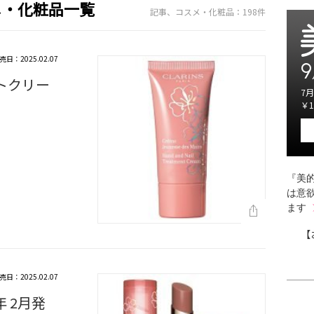
メ・化粧品一覧
記事、コスメ・化粧品：198件
売日：2025.02.07
9
トクリー
7月
￥1
『美的
は意
ます
【
売日：2025.02.07
年 2月発