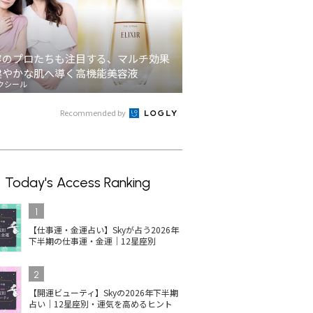
容のプロたちも注目する、マルチ効果
健やかな肌へ導く高機能美容液
クシール
Recommended by
Today's Access Ranking
1
【仕事運・金運占い】Skyが占う2026年
下半期の仕事運・金運｜12星座別
2
【開運ビューティ】Skyの2026年下半期
占い｜12星座別・運気を高めるヒント