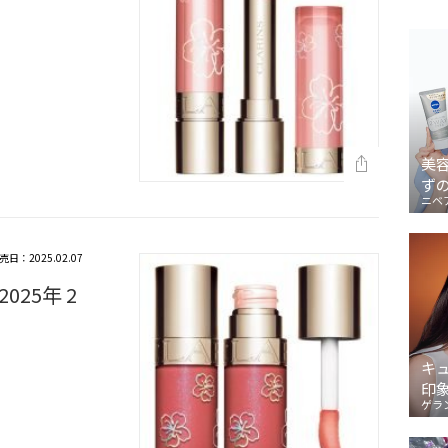
美
ず
ニベ
売日：2025.02.07
25年 2
キ
印
ゲラ