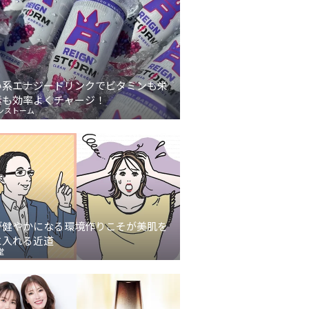
い系エナジードリンクでビタミンも栄
素も効率よくチャージ！
ンストーム
が健やかになる環境作りこそが美肌を
に入れる近道
堂