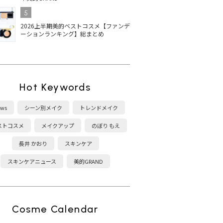
5
2026上半期美的ベストコスメ【ファンデ
ーションランキング】総まとめ
Hot Keywords
ws
シーン別メイク
トレンドメイク
ストコスメ
メイクアップ
のぼり もえ
長井 かおり
スキンケア
スキンケアニュース
美的GRAND
Cosme Calendar