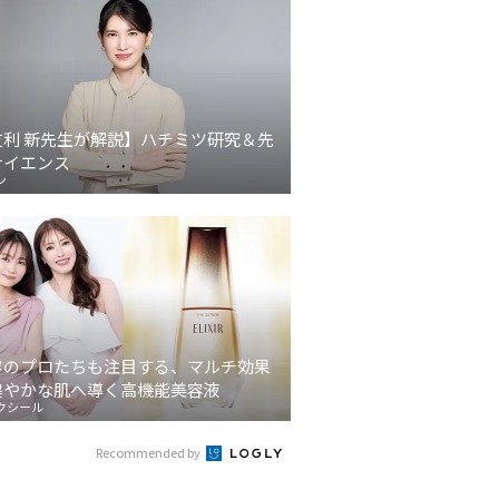
友利 新先生が解説】ハチミツ研究＆先
サイエンス
ン
容のプロたちも注目する、マルチ効果
健やかな肌へ導く高機能美容液
クシール
Recommended by