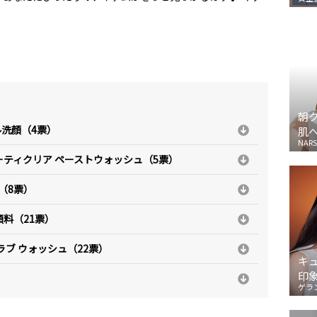
朝
ェル洗顔（4票）
肌
NARS
ーティクリア ペーストウォッシュ（5票）
（8票）
顔料（21票）
スクラブ ウォッシュ（22票）
キ
印
ゲラ