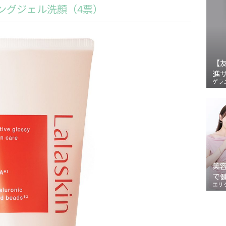
ーリングジェル洗顔（4票）
【
進
ゲラ
美
で
エリ