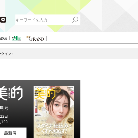
SDGs
ンクイン！
月号
22日
,100
最新号