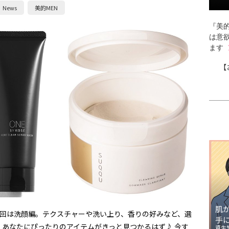
News
美的MEN
『美的
は意
ます
【
肌
 今回は洗顔編。テクスチャーや洗い上り、香りの好みなど、選
手
あなたにぴったりのアイテムがきっと見つかるはず♪ 今す
資生