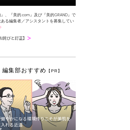
』、『美的.com』及び『美的GRAND』で
欲ある編集者／アシスタントを募集してい
お詫びと訂正】
＞
編集部おすすめ
【PR】
が健やかになる環境作りこそが美肌を
に入れる近道
堂