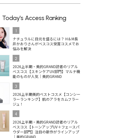
Today's Access Ranking
1
ナチュラルに目元を盛るには？ H＆M長
井かおりさんがベスコス受賞コスメでお
悩みを解決
2
2026上半期・美的GRAND読者のリアル
ベスコス【スキンケアUV部門】マルチ機
能のものが人気｜美的GRAND
3
2026上半期美的ベストコスメ【コンシー
ラーランキング】肌のアラをカムフラー
ジュ！
4
2026上半期・美的GRAND読者のリアル
ベスコス【トーンアップUV＋フェースパ
ウダー部門】注目の新作がラインアップ
｜美的GRAND