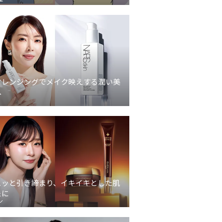
クレンジングでメイク映えする潤い美
へ
ュッと引き締まり、イキイキとした肌
象に
ン