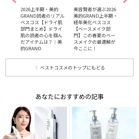
美的
2026上半期・美的
美容賢者が選ぶ2026
吉田
リアル
GRAND読者のリアル
美的GRAND上半期・
だ最
ケア
ベスコス【ドライ肌
経年美化ベスコス
メ、
の高
部門まとめ】ドライ
【ベースメイク部
ます
々｜
肌の読者の心を掴ん
門】この春夏のベー
202
だアイテムは？｜美
スメイクの最適解が
トコ
的GRAND
今ここに！
ベストコスメのトップにもどる
あなたにおすすめの記事