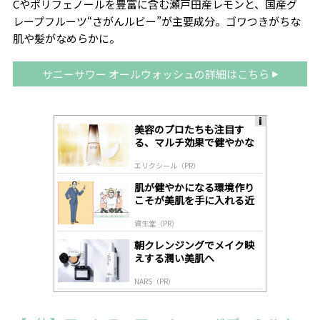
Cやポリフェノールを豊富に含む瀬戸田産レモンと、国産グ
レープフルーツ“さがんルビー”が主要成分。ゴワつきがちな
肌や髪がなめらかに。
サニーサワー オールウォッシュの詳細はこちら
美容のプロたちも注目す
A
る、マルチ効果で健やかな
ds
肌へ導く高機能美容液
by
エリクシール（PR）
lo
gl
肌が健やかになる環境作り
y
こそが美肌を手に入れる近
道
資生堂（PR）
朝クレンジングでメイク映
えする潤い美肌へ
NARS（PR）