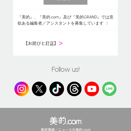
『美的』、『美的.com』及び『美的GRAND』では意
欲ある編集者／アシスタントを募集しています
【お詫びと訂正】
＞
Follow us!
美容情報／ニュースの美的.com