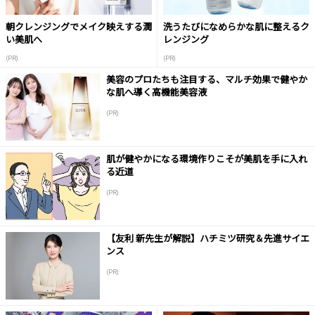
朝クレンジングでメイク映えする潤
洗うたびになめらかな肌に整えるク
い美肌へ
レンジング
(PR)
(PR)
美容のプロたちも注目する、マルチ効果で健やか
な肌へ導く高機能美容液
(PR)
肌が健やかになる環境作りこそが美肌を手に入れ
る近道
(PR)
【友利 新先生が解説】ハチミツ研究＆先進サイエ
ンス
(PR)