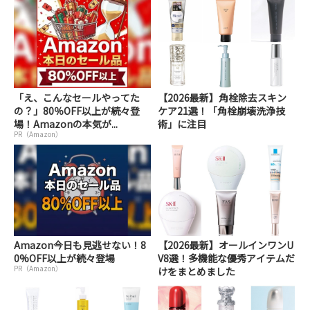
「え、こんなセールやってた
【2026最新】角栓除去スキン
の？」80％OFF以上が続々登
ケア21選！「角栓崩壊洗浄技
場！Amazonの本気が...
術」に注目
PR（Amazon）
Amazon今日も見逃せない！8
【2026最新】オールインワンU
0%OFF以上が続々登場
V8選！多機能な優秀アイテムだ
PR（Amazon）
けをまとめました