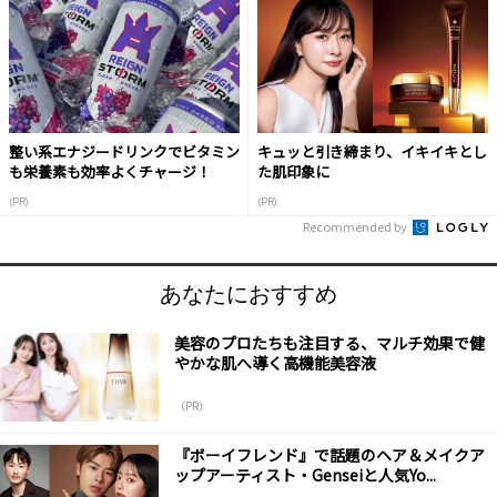
整い系エナジードリンクでビタミン
キュッと引き締まり、イキイキとし
も栄養素も効率よくチャージ！
た肌印象に
(PR)
(PR)
Recommended by
あなたにおすすめ
美容のプロたちも注目する、マルチ効果で健
やかな肌へ導く高機能美容液
（PR）
『ボーイフレンド』で話題のヘア＆メイクア
ップアーティスト・Genseiと人気Yo...