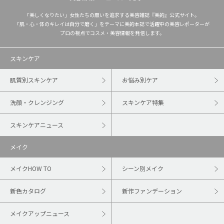
「美しくなりたい」女性たちの願いを追求する美容雑誌『美的』公式サイト。
「肌・心・体のキレイは自分で磨く」をテーマに美的本誌で活躍中の美容レポーターが
プロの視点でコスメ・美容情報を発信します。
スキンケア
肌質別スキンケア
お悩み別ケア
洗顔・クレンジング
スキンケア特集
スキンケアニュース
メイク
メイクHOW TO
シーン別メイク
新色カタログ
新作ファンデーション
メイクアップニュース