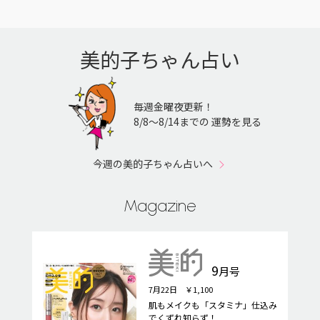
美的子ちゃん占い
毎週金曜夜更新！
8/8〜8/14までの 運勢を見る
今週の美的子ちゃん占いへ
Magazine
9
月号
7月22日 ￥1,100
肌もメイクも「スタミナ」仕込み
でくずれ知らず！